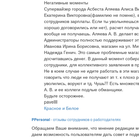
Негативные моменты
Супервайзер города Асбеста Аляева Алиса Ви
Екатерина Викторовна(фамилию не помню), 
сотрудников зарплаты. Если ты увольняешься 
хорошо договорились или нет), расчет получ
вообще не получаешь. Аляева А. В. делает в
Администраторы полностью поддерживают эту
Иванова Ирина Борисовна, магазин на ул. Ми
Надежда Генич. Это самые проблемные магази
досчитавшись денег. В данный момент собир
сотрудники, для коллективного заявления в п
Не в коем случае не идите работать в эти ма
говорить что люди не получают зп т. к плохо
уволились, воруют и тд. Чушь!!! Есть множес
А. В. и ее коллеги подлые обманщики.
Будьте осторожнее.
pavellll
Красное и Белое
PPersonal
- отзывы сотрудников о работодателях
Обращаем Ваше внимание, что мнение редакции мо
даем возможность пользователям дать совет и под