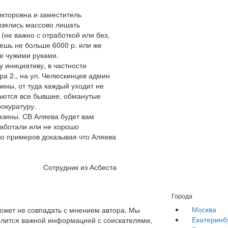
кторовна и заместитель
взялись массово лишать
(не важно с отработкой или без,
аешь не больше 6000 р. или же
се чужими руками.
 инициативу, в частности
ра 2., на ул. Челюскинцев админ
ны, от туда каждый уходит не
аются все бывшие, обманутые
рокуратуру.
газины. СВ Аляева будет вам
 работали или не хорошо
тво примеров доказывая что Аляева
Сотрудник из Асбеста
Города
Москва
жет не совпадать с мнением автора. Мы
Екатеринб
елится важной информацией с соискателями,