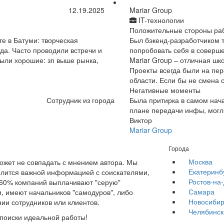
12.19.2025
Mariar Group
IT-технологии
Положительные стороны ра
е в Батуми: творческая
Был бэкенд-разработчиком т
а. Часто проводили встречи и
попробовать себя в соверше
были хорошие: зп выше рынка,
Mariar Group – отличная шк
Проекты всегда были на пер
области. Если бы не смена 
Негативные моменты
Сотрудник из города
Была притирка в самом нача
плане передачи инфы, могли
Виктор
Mariar Group
Города
Москва
жет не совпадать с мнением автора. Мы
Екатеринб
елится важной информацией с соискателями,
Ростов-на
е 60% компаний выплачивают "серую"
Самара
, имеют начальников "самодуров", либо
Новосибир
ии сотрудников или клиентов.
Челябинск
 поиски идеальной работы!