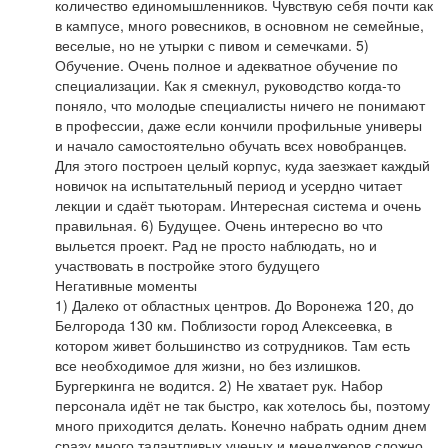
количество единомышленников. Чувствую себя почти как
в кампусе, много ровесников, в основном не семейные,
веселые, но не утырки с пивом и семечками. 5)
Обучение. Очень полное и адекватное обучение по
специализации. Как я смекнул, руководство когда-то
поняло, что молодые специалисты ничего не понимают
в профессии, даже если кончили профильные универы
и начало самостоятельно обучать всех новобранцев.
Для этого построен целый корпус, куда заезжает каждый
новичок на испытательный период и усердно читает
лекции и сдаёт тьюторам. Интересная система и очень
правильная. 6) Будущее. Очень интересно во что
выльется проект. Рад не просто наблюдать, но и
участвовать в постройке этого будущего
Негативные моменты
1) Далеко от областных центров. До Воронежа 120, до
Белгорода 130 км. Поблизости город Алексеевка, в
котором живет большинство из сотрудников. Там есть
все необходимое для жизни, но без излишков.
Бургеркинга не водится. 2) Не хватает рук. Набор
персонала идёт не так быстро, как хотелось бы, поэтому
много приходится делать. Конечно набрать одним днем
сразу много талантливых ученых и менеджеров сложно,