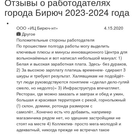
Отзывы о работодателях
города Бирюч 2023-2024 года
ООО «ИЦ Бирюч-нт»
4.15.2020
Другое
Положительные стороны работодателя
По прошествии полгода работы могу выделить
ключевые плюсы и минусы инновационного Центра для
вольнонаёмных и вот написал небольшой мануал: 1)
Белая и высокая заработная плата. Здесь- без дураков,
2) За высокою зарплату платишь временем- сдирают 3
шкуры и требуют результат. Халявщикам не подойдёт-
тут люди руководствуются понятием «сделал дело-гуляй
смело, но недолго)» 3) Инфраструктура впечатляет.
Ресторан, где можно заказать и завтрак и обед и ужин,
большая и красивая территория с рекой, горнолыжный
(!) склон, домики, ротонда размером с
самолёт...Конечно есть что добавить, например
магазинчика рядом нет, но здешние застройщики не
стоят на месте 4) Коллектив- просто мега-молодой и
адекватный, никогда прежде не встречал такое