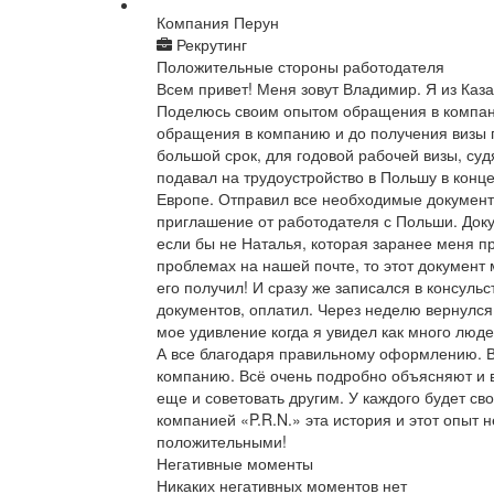
Компания Перун
Рекрутинг
Положительные стороны работодателя
Всем привет! Меня зовут Владимир. Я из Каза
Поделюсь своим опытом обращения в компан
обращения в компанию и до получения визы 
большой срок, для годовой рабочей визы, суд
подавал на трудоустройство в Польшу в конце
Европе. Отправил все необходимые документы
приглашение от работодателя с Польши. Доку
если бы не Наталья, которая заранее меня 
проблемах на нашей почте, то этот документ 
его получил! И сразу же записался в консульс
документов, оплатил. Через неделю вернулся 
мое удивление когда я увидел как много людей
А все благодаря правильному оформлению. 
компанию. Всё очень подробно объясняют и в
еще и советовать другим. У каждого будет сво
компанией «P.R.N.» эта история и этот опыт 
положительными!
Негативные моменты
Никаких негативных моментов нет