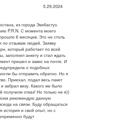
5.29.2024
хстана, из города Экибастуз.
ию P.R.N. С момента моего
прошло 6 месяцев. Это не столь
я по отзывам людей. Заявку
рн, который работает по всей
, заполнил анкету и стал ждать
мент пришел и завис на почте. И
предупредила о подобных
могли бы отправить обратно. Но я
тво. Приехал, подал весь пакет
и забрал визу. Какого же было
 получили отказ! Но только не я))
Всем рекомендую данную
сегда на связи. Буду обращаться
я история и свой опыт, но с
непременно будут