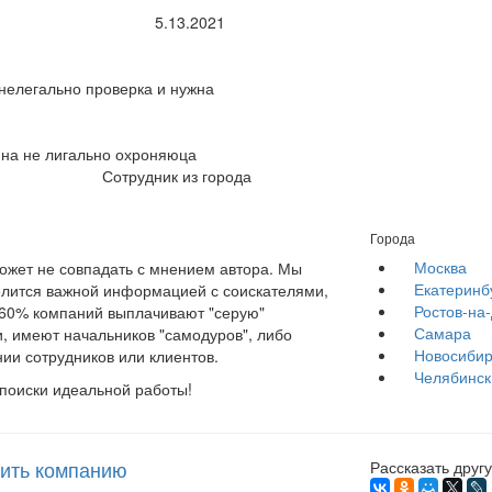
5.13.2021
нелегально проверка и нужна
на не лигально охроняюца
Сотрудник из города
Города
Москва
жет не совпадать с мнением автора. Мы
Екатеринб
елится важной информацией с соискателями,
Ростов-на
е 60% компаний выплачивают "серую"
Самара
, имеют начальников "самодуров", либо
Новосибир
ии сотрудников или клиентов.
Челябинск
 поиски идеальной работы!
ить компанию
Рассказать другу