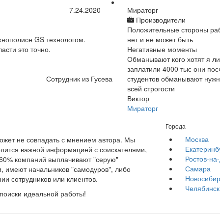
7.24.2020
Мираторг
Производители
Положительные стороны ра
хнополисе GS технологом.
нет и не может быть
асти это точно.
Негативные моменты
Обманывают кого хотят я ли
заплатили 4000 тыс они посч
Сотрудник из Гусева
студентов обманывают нужно
всей строгости
Виктор
Мираторг
Города
Москва
жет не совпадать с мнением автора. Мы
Екатеринб
елится важной информацией с соискателями,
Ростов-на
е 60% компаний выплачивают "серую"
Самара
, имеют начальников "самодуров", либо
Новосибир
ии сотрудников или клиентов.
Челябинск
 поиски идеальной работы!