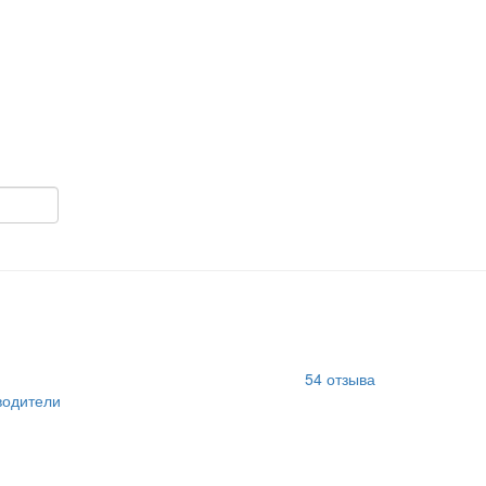
г
54
отзыва
одители