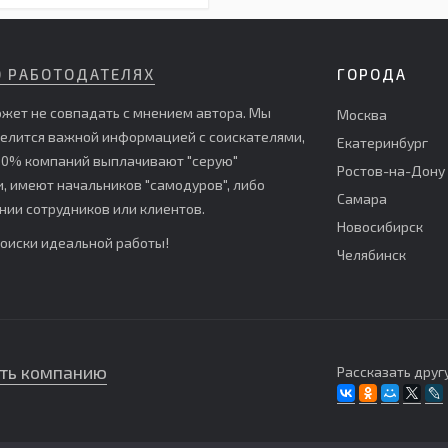
О РАБОТОДАТЕЛЯХ
ГОРОДА
жет не совпадать с мнением автора. Мы
Москва
делится важной информацией с соискателями,
Екатеринбург
е 60% компаний выплачивают "серую"
Ростов-на-Дону
 имеют начальников "самодуров", либо
Самара
ии сотрудников или клиентов.
Новосибирск
поиски идеальной работы!
Челябинск
ть компанию
Рассказать другу