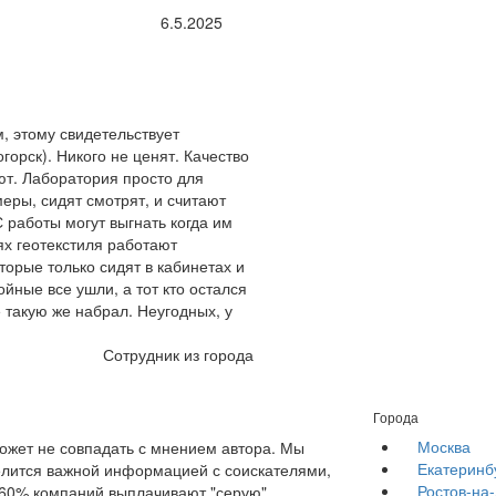
6.5.2025
, этому свидетельствует
горск). Никого не ценят. Качество
ют. Лаборатория просто для
меры, сидят смотрят, и считают
 работы могут выгнать когда им
ях геотекстиля работают
торые только сидят в кабинетах и
ойные все ушли, а тот кто остался
е такую же набрал. Неугодных, у
Сотрудник из города
Города
Москва
жет не совпадать с мнением автора. Мы
Екатеринб
елится важной информацией с соискателями,
Ростов-на
е 60% компаний выплачивают "серую"