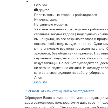
Geo SM
Другое
Положительные стороны работодателя
Их очень мало.
Негативные моменты
Ужасное отношение руководства к работникам
страшная текучка кадров ( подслушено ильино
им не нужно, на все закрывают глаза и прода
показа, чтобы водить аудит и гостей. Одни ка
минуты сколько времени просидел на стуле. С
захочется, без объяснения причины. На лини
случайные люди, технологи в особенности, ко
ведут таблицы. На пск нет руководителя, дост
ни чего не видит и не слышет. И команду себ
кого есть свое видение на работу, убирают.
Анон
Geo SM
PPersonal
- отзывы сотрудников о работодателях
Обращаем Ваше внимание, что мнение редакции мо
даем возможность пользователям дать совет и под
которые ищут работу. Это связано с тем, что боле