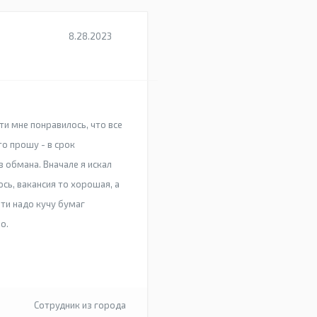
8.28.2023
и мне понравилось, что все
то прошу - в срок
 обмана. Вначале я искал
ось, вакансия то хорошая, а
ти надо кучу бумаг
о.
Сотрудник из города