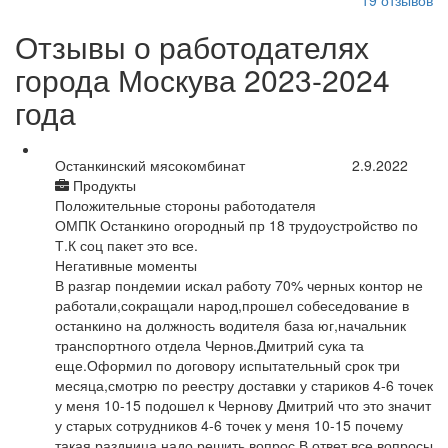
19
отзывов
Отзывы о работодателях
города Москува 2023-2024
года
Останкинский мясокомбинат
2.9.2022
Продукты
Положительные стороны работодателя
ОМПК Останкино огородный пр 18 трудоустройство по
Т.К соц пакет это все.
Негативные моменты
В разгар пондемии искал работу 70% черных контор не
работали,сокращали народ,прошел собеседование в
останкино на должность водителя база юг,начальник
транспортного отдела Чернов.Дмитрий сука та
еще.Оформил по договору испытательный срок три
месяца,смотрю по реестру доставки у стариков 4-6 точек
у меня 10-15 подошел к Чернову Дмитрий что это значит
у старых сотрудников 4-6 точек у меня 10-15 почему
такая раздница надо решить вопрос.В ответ все вопросы