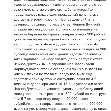
к деспечерам,подошел к деспечерам спросить в ответ
сезон лето многие в отпусках на больничгом.Так
продолжалось пака в один прекрасный день не смог
доставить 5 точек,позвонил Чернов.Дмитрий ты в
резерве,спрашиваю почему,в ответ Чернов.Дмитрий
опаздал не смог доставить 5 точек,так я попал в не
милость Чернова.Дмитрия в резерве оплата 300 рублей
день,за месяц на маршруте был 7 раз зарплату получил
22.500 подошел к Чернову.Дмитрию с вопросом.Что
происходит на маршрут не ставят,сижу в резерве за 300
рублей,у меня семья дети,кредит,надо выплачивать,с
такой зарплатой не могу платить долги растут.В ответ
Чернов.Дмитрий ты не справляешся заваливаеш
маршрут,начальство на огородном пр 18 вызывает на
ковер.Отвечаю не хватает народу возьмите еще
водителей,почему старые сотрудники возят по 4-6
точек,мне деспечера дают 10-15 я не успеваю,в ответ
Чернов.Дмитрий не успеваеш увольняйся.Следующий
месяц прошел так в резерве за 300 рублей на маршруте
был 5-7 смен,зарплату получил 20.000 тысяч
рублей.Автопарк старые машины откатали по 500.000
тысяч км утиль пора менять машины,начальству плевать