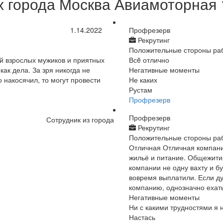
 города Москва Авиамоторная 
1.14.2022
Профрезерв
Рекрутинг
Положительные стороны ра
ый взрослых мужиков и приятных
Всë отлично
как дела. За зря никогда не
Негативные моменты
о накосячил, то могут провести
Не каких
Рустам
Профрезерв
Профрезерв
Сотрудник из города
Рекрутинг
Положительные стороны ра
Отличная Отличная компани
жильё и питание. Общежития
компании не одну вахту и б
вовремя выплатили. Если ду
компанию, однозначно ехать
Негативные моменты
Ни с какими трудностями я 
Настась