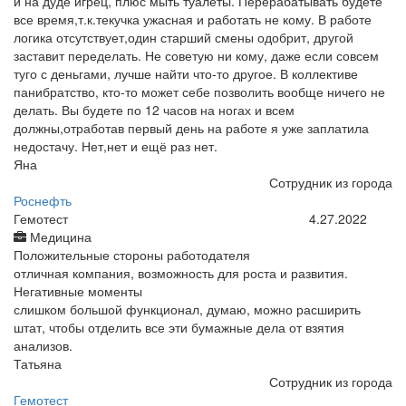
и на дуде игрец, плюс мыть туалеты. Перерабатывать будете
все время,т.к.текучка ужасная и работать не кому. В работе
логика отсутствует,один старший смены одобрит, другой
заставит переделать. Не советую ни кому, даже если совсем
туго с деньгами, лучше найти что-то другое. В коллективе
панибратство, кто-то может себе позволить вообще ничего не
делать. Вы будете по 12 часов на ногах и всем
должны,отработав первый день на работе я уже заплатила
недостачу. Нет,нет и ещё раз нет.
Яна
Сотрудник из города
Роснефть
Гемотест
4.27.2022
Медицина
Положительные стороны работодателя
отличная компания, возможность для роста и развития.
Негативные моменты
слишком большой функционал, думаю, можно расширить
штат, чтобы отделить все эти бумажные дела от взятия
анализов.
Татьяна
Сотрудник из города
Гемотест