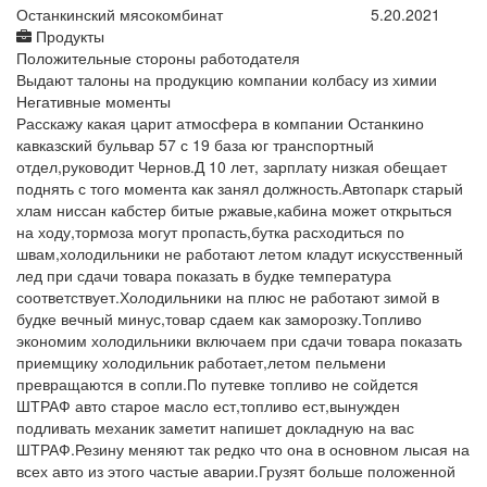
Останкинский мясокомбинат
5.20.2021
Продукты
Положительные стороны работодателя
Выдают талоны на продукцию компании колбасу из химии
Негативные моменты
Расскажу какая царит атмосфера в компании Останкино
кавказский бульвар 57 с 19 база юг транспортный
отдел,руководит Чернов.Д 10 лет, зарплату низкая обещает
поднять с того момента как занял должность.Автопарк старый
хлам ниссан кабстер битые ржавые,кабина может открыться
на ходу,тормоза могут пропасть,бутка расходиться по
швам,холодильники не работают летом кладут искусственный
лед при сдачи товара показать в будке температура
соответствует.Холодильники на плюс не работают зимой в
будке вечный минус,товар сдаем как заморозку.Топливо
экономим холодильники включаем при сдачи товара показать
приемщику холодильник работает,летом пельмени
превращаются в сопли.По путевке топливо не сойдется
ШТРАФ авто старое масло ест,топливо ест,вынужден
подливать механик заметит напишет докладную на вас
ШТРАФ.Резину меняют так редко что она в основном лысая на
всех авто из этого частые аварии.Грузят больше положенной