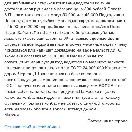
для любимчиков стариков компании,водители кому не
достался маршрут сидят в резерве цена 300 рублей.Оплата
З.П. платят как повезет могут 50.000 или 45.000.Подходишь к
Чернову.Д в ответ улыбка не знаю,маршрут можешь закончить
в 15.00 или 20.00 переработки не оплачиваются.Авто Парк
Нисан Кабстр ,Фиат,Газель.Нисан кабстр старые убитые
ломаются часто запчастей нет.Фиат живые удобные.Ввели
штрафы за все подряд выписать может механик найдет к чему
придраться или напишет докладную на вас начальству.ИТОГ
экономия составляет 1.000.000 в месяц с базы это
совмещение маршрута,выход водителя на маршрут,запчасти
на ремонт,не доплата водителям.ТОГО 24.000.000 Как вам не
даром Чернов.Д Транспортник на базе юг хорошо
сидит.Продукция компании по качеству как и везде ширпотреб
ГОСТ продуктов изменили сравнить с выпуском РСФСР в то
время соблюдали качество продуктов.По России в целом
качество колбасных изделий ниже плинтуса это не только у
Останкино покупать колбасу не советую химия.Это коротко
если написать обо всем волосы встанут дыбом.
Максим
Сотрудник из города
Останкинский мясокомбинат