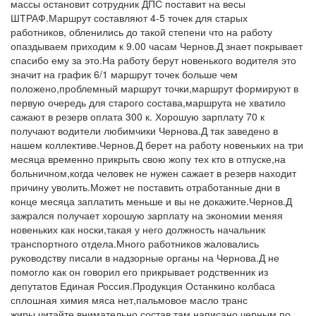
массы остановит сотрудник ДПС поставит на весы
ШТРАФ.Маршрут составляют 4-5 точек для старых
работников, обленились до такой степени что на работу
опаздываем приходим к 9.00 часам Чернов.Д знает покрывает
спасибо ему за это.На работу берут новенького водителя это
значит на график 6/1 маршрут точек больше чем
положено,проблемный маршрут точки,маршрут формируют в
первую очередь для старого состава,маршрута не хватило
сажают в резерв оплата 300 к. Хорошую зарплату 70 к
получают водители любимчики Чернова.Д так заведено в
нашем коллективе.Чернов.Д берет на работу новеньких на три
месяца временно прикрыть свою жопу тех кто в отпуске,на
больничном,когда человек не нужен сажает в резерв находит
причину уволить.Может не поставить отработанные дни в
конце месяца заплатить меньше и вы не докажите.Чернов.Д
зажрался получает хорошую зарплату на экономии меняя
новеньких как носки,такая у него должность начальник
транспортного отдела.Много работников жаловались
руководству писали в надзорные органы на Чернова.Д не
помогло как он говорил его прикрывает родственник из
депутатов Единая Россия.Продукция Останкино колбаса
сплошная химия мяса нет,пальмовое масло транс
жиры,читайте внимательно состав там написано черным по