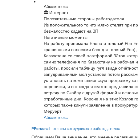
Айкомплекс
Интернет
Положительные стороны работодателя
Из положительного то что мягко стелят при п
безжалостно кидают на ЗП
Негативные моменты
На работу принимала Елена и толстый Роп Ев
крашенными волосами блонд и толстый Роп), 
Казахстана со своей платформой 32топ которая
самих телефония по Казахстану не рабочая н
работы, просили таблицу гугл ввиде отчётно
запудриваниями мол установи потом расскаж
установить на комп шпионскую программу ко
переписки, и вот когда я им это предъявила 
встречу по Скайпу с другой фирмой и основы
отработанные дни. Короче я на этих Козлов 
которых также кинули заявление в прокуратур
Меруерт
Айкомплекс
PPersonal
- отзывы сотрудников о работодателях
Обращаем Ваше внимание, что мнение редакции мо