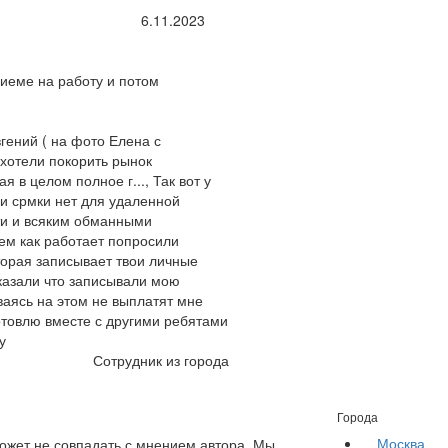
6.11.2023
риеме на работу и потом
гений ( на фото Елена с
хотели покорить рынок
 в целом полное г..., Так вот у
и срмки нет для удаленной
сти и всяким обманными
ем как работает попросили
торая записывает твои личные
сказали что записывали мою
ваясь на этом не выплатят мне
готовлю вместе с другими ребятами
у
Сотрудник из города
Города
Москва
жет не совпадать с мнением автора. Мы