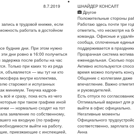
8.7.2019
ШНАЙДЕР КОНСАЛТ
Другое
Положительные стороны ра
запись в трудовой книжке, если
Работаю здесь почти три го
можность работать в достойном
отметить, что несмотря на 
команда. Офисные и удалён
сообща, сплоченные едины
все будние дни. При этом нужно
поддерживается в праздники
 эти дни ровно в 16:00 получиться
Прозрачная система мотивац
я задержка после работы на час
еженедельная. Сколько пора
ся. Только при каких то из ряда
Активно используются спосо
ся, объявляется — мы тут ни кто
время можно получить конс
тмосфера внутри коллектива,
Общение с коллегами даже 
телю старожил и испуганных
впечатление. Важно отметит
ак минимум. Текучка кадров-
и руководителей.
 всё и сразу, пока есть из чего
Есть отпуск по согласовани
 которые при таком графике иной
Оптимальный вариант для р
рички — нормально сходят на тот
выйти в офис официально.
исала заявление по собственному,
Негативные моменты
вшего на входную (по графику
Официального трудоустройст
необходимости выйти на работу.
соответственно, зарплата с
щие, приезжающие с инспекцией,
Анна