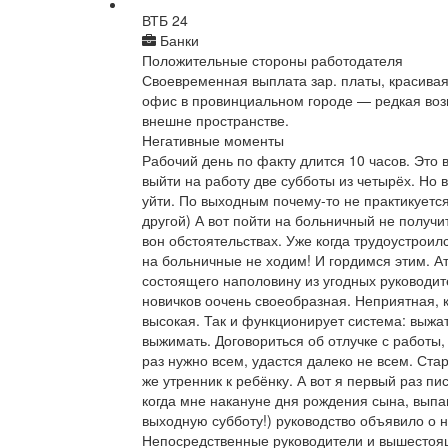
ВТБ 24
Банки
Положительные стороны работодателя
Своевременная выплата зар. платы, красивая 
офис в провинциальном городе — редкая воз
внешне пространстве.
Негативные моменты
Рабочий день по факту длится 10 часов. Это 
выйти на работу две субботы из четырёх. Но в
уйти. По выходным почему-то не практикуетс
другой) А вот пойти на больничный не получит
вон обстоятельствах. Уже когда трудоустроил
на больничные не ходим! И гордимся этим. А
состоящего наполовину из угодных руководи
новичков оочень своеобразная. Неприятная, к
высокая. Так и функционирует система: выжать
выжимать. Договориться об отлучке с работы,
раз нужно всем, удастся далеко не всем. Ста
же утренник к ребёнку. А вот я первый раз п
когда мне накануне дня рождения сына, выпа
выходную субботу!) руководство объявило о 
Непосредственные руководители и вышестоя