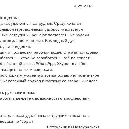
4.25.2018
ботодателя
да как удалённый сотрудник. Сразу хочется
большой географически разброс чувствуется
ные сотрудники решают поставленные задачи
м стремлением, целью. Командный дух
, дни рождения.
ии и постановки рабочих задач. Оплата почасовая,
ботаешь - столько заработаешь, всё по совести.
бы быстрой связи: WhatsApp, Skype - в любое
ультацию по всем вопросам.
по спорным моментам всегда оставляет позитивное
ь человечный подход к каждому со стороны коллег
ю с руководителем.
аботы в декрете с возможностью впоследствии
ва для всех удалённых сотрудников пока нет,
овершенно "серая".
Сотрудник из Новоуральска