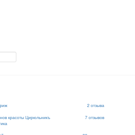
риж
2
отзыва
е
онов красоты Цирюльникъ
7
отзывов
ика