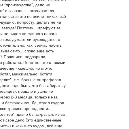
м “производстве”, дело не
т" и главное - наказывает за
качество это не влияет никак, всё
дукцию, попросту, делать не на
на заводе! Поэтому, штрафуют за
ты не видел ни единого нового
о том, думает ли руководство, о
ключительно, как, сейчас набить
азывают-то... слово ещё есть
ем? Починили, подварили,
то работало. Понятно, что с такими
честве - смешно, но кто-то
ботяг, максимально! Кстати
сделке", т.е. больше оштрафовал
 кем надо быть, что бы забирать у
 месяцев), пришло и ушло не
ерез 2-3 месяца, только из-за
 и бесконечная! Да, отдел кадров
все красиво преподнести...
олятор", давно бы закрылся, из-за
ают свое дело (это единственные
исты) и каким-то чудом, всё еще