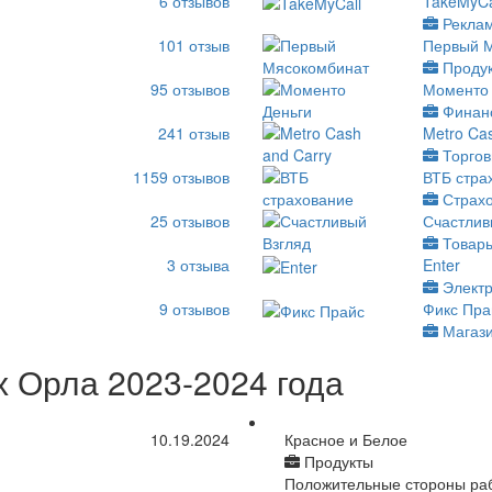
6
отзывов
TakeMyCa
Рекла
101
отзыв
Первый 
Проду
95
отзывов
Моменто 
Финан
241
отзыв
Metro Ca
Торгов
1159
отзывов
ВТБ стра
Страх
25
отзывов
Счастлив
Товары
3
отзыва
Enter
Электр
9
отзывов
Фикс Пра
Магаз
 Орла 2023-2024 года
10.19.2024
Красное и Белое
Продукты
Положительные стороны ра