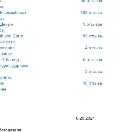
ll
39
отзывов
ма
Мясокомбинат
183
отзыва
кты
Деньги
9
отзывов
сы
sh and Carry
83
отзыва
ые сети
хование
4
отзыва
ование
ый Взгляд
5
отзывов
 для здоровья
3
отзыва
оника
йс
43
отзыва
ины
6.26.2024
ботодателя