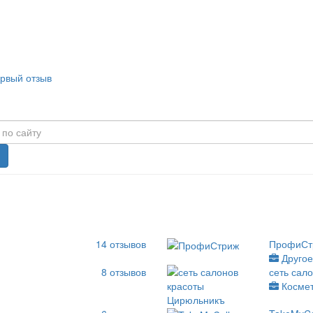
ервый отзыв
14
отзывов
ПрофиСт
Друго
8
отзывов
сеть сал
Космет