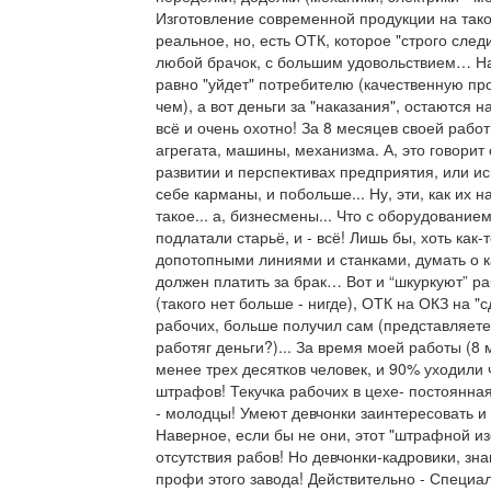
Изготовление современной продукции на тако
реальное, но, есть ОТК, которое "строго следи
любой брачок, с большим удовольствием… На 
равно "уйдет" потребителю (качественную про
чем), а вот деньги за "наказания", остаются 
всё и очень охотно! За 8 месяцев своей рабо
агрегата, машины, механизма. А, это говорит 
развитии и перспективах предприятия, или ис
себе карманы, и побольше... Ну, эти, как их н
такое... а, бизнесмены... Что с оборудовани
подлатали старьё, и - всё! Лишь бы, хоть как-
допотопными линиями и станками, думать о ка
должен платить за брак… Вот и “шкуркуют” ра
(такого нет больше - нигде), ОТК на ОКЗ на "
рабочих, больше получил сам (представляете,
работяг деньги?)... За время моей работы (8
менее трех десятков человек, и 90% уходили ч
штрафов! Текучка рабочих в цехе- постоянная
- молодцы! Умеют девчонки заинтересовать и 
Наверное, если бы не они, этот "штрафной из
отсутствия рабов! Но девчонки-кадровики, зн
профи этого завода! Действительно - Специал