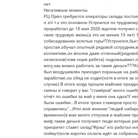
нет
Негативные моменты
РЦ Орёл,требуются операторы склада постоя
о з/п т.к это основное.Устроился по трудовом
проработал до 15 мая 2020 вцелом получил с
свою трудовую жизнь(а это не менее 10 лет) 1
собеседовании золотые горы!!!Устроился,быс
простая,обучал опытный рядовой сотрудник,в
коллективе,он вполне даже отличный(рядовой
нелегалов(тоже норм ребята) подсказывают,п
могу,как можно работать за такие деньги???Кт
был воодушевлён приходил пораньше на раб
заработаю,на обед не ходил(хотя в итоге за
случае).В итоге когда прошли майские празд
смены и говорит у вас "стажёров" много ошиб
отчёт по ошибка за май у меня она одна!У не
были ошибки...В итоге троих стажоров просто
справились"...Итог,моё мнение:"людей набир
временно(в мае много отпусков и майские пра
миф,такие деньги получают люди которые раб
приоритет ставят склад"Фрэш" кто работал ил
поймут(если коротко оплата идёт за собранн