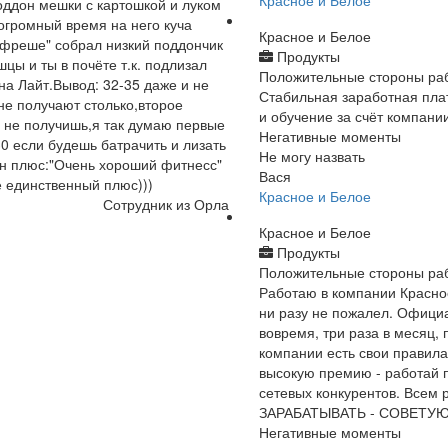
Красное и Белое
оддон мешки с картошкой и луком
 огромный время на него куча
Красное и Белое
 "фреше" собрал низкий поддончик
Продукты
цы и ты в почёте т.к. подлизал
Положительные стороны ра
а Лайт.Вывод: 32-35 даже и не
Стабильная заработная плат
не получают столько,второе
и обучение за счёт компани
г не получишь,я так думаю первые
Негативные моменты
0 если будешь батрачить и лизать
Не могу назвать
ин плюс:"Очень хороший фитнесс"
Вася
е единственный плюс)))
Красное и Белое
Сотрудник из Орла
Красное и Белое
Продукты
Положительные стороны ра
Работаю в компании Красное
ни разу не пожалел. Офици
вовремя, три раза в месяц,
компании есть свои правила
высокую премию - работай 
сетевых конкурентов. Всем 
ЗАРАБАТЫВАТЬ - СОВЕТУЮ
Негативные моменты