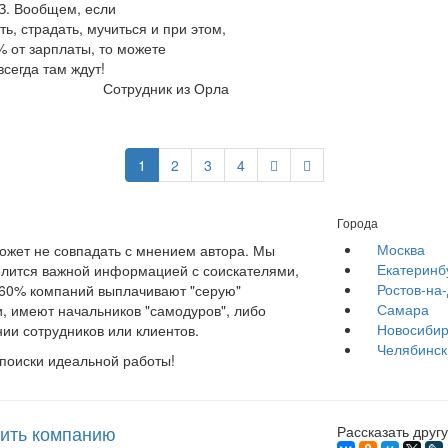
З. Вообщем, если
ь, страдать, мучиться и при этом,
 от зарплаты, то можете
всегда там ждут!
Сотрудник из Орла
1
2
3
4
Города
Москва
жет не совпадать с мнением автора. Мы
Екатеринб
елится важной информацией с соискателями,
Ростов-на
е 60% компаний выплачивают "серую"
Самара
, имеют начальников "самодуров", либо
Новосибир
ии сотрудников или клиентов.
Челябинск
 поиски идеальной работы!
ить компанию
Рассказать другу