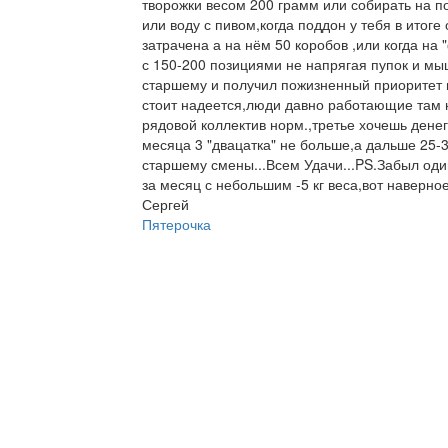
творожки весом 200 грамм или собирать на п
или воду с пивом,когда поддон у тебя в итоге
затрачена а на нём 50 коробов ,или когда на
с 150-200 позициями не напрягая пупок и мыш
старшему и получил пожизненный приоритет н
стоит надеется,люди давно работающие там 
рядовой коллектив норм.,третье хочешь дене
месяца 3 "двацатка" не больше,а дальше 25-3
старшему смены...Всем Удачи...PS.Забыл од
за месяц с небольшим -5 кг веса,вот наверно
Сергей
Пятерочка