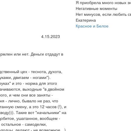
Я приобрела много новых зн
Негативные моменты
Нет минусов, если любить с
Екатерина
Красное и Белое
4.15.2023
рмлен или нет. Деньги отдадут в
твенный цех - теснота, духота,
уками, двигаем - ногами").
руках" и это - норма для этого
плачиваются, выходные "в двойном
ного, и чем они все заняты -
еня - лично, бывало не раз, что
анную смену, а это 12 часов (!), и
воду))). Такие вот "начальники" на
добитое, ушатанное, вообщем -
 остальное - самоделки,
молодцы, делают - не возможное…).