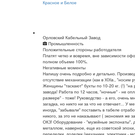
Красное и Белое
Орловский Кабельный Завод
Промышленность
Положительные стороны работодателя
Платят четко и вовремя, вне зависимости офо
полном объеме 100%.
Негативные моменты
Напишу очень подробно и детально. Производс
отсутствие механизации (как в ХIХв., "носим р
Женщины "таскают" бухты по 10-20 кг. (!) "на 
завода! Работа по 12 часов, "ночные" - не о
размере" - тоже! Руководство - а его, очень м
загадка, но никто ни за что не отвечает... У м
иногда, "забывали" поставить в табеле отработ
никого, за это не наказывают ( экономия же за
ОКЗ! Оборудование - "музейные экспонаты", 
металлом, наверное, еще из советской эпохи,
переделки, доделки (механики, электрики - 