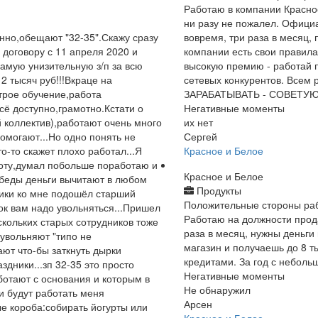
Работаю в компании Красное
ни разу не пожалел. Офици
нно,обещают "32-35".Скажу сразу
вовремя, три раза в месяц,
у договору с 11 апреля 2020 и
компании есть свои правила
амую унизительную з/п за всю
высокую премию - работай 
2 тысяч руб!!!Вкраце на
сетевых конкурентов. Всем 
трое обучение,работа
ЗАРАБАТЫВАТЬ - СОВЕТУЮ
сё доступно,грамотно.Кстати о
Негативные моменты
 коллектив),работают очень много
их нет
омогают...Но одно понять не
Сергей
о-то скажет плохо работал...Я
Красное и Белое
оту,думал побольше поработаю и
Красное и Белое
 обеды деньги вычитают в любом
Продукты
ники ко мне подошёл старший
Положительные стороны ра
ок вам надо увольняться...Пришел
Работаю на должности прод
скольких старых сотрудников тоже
раза в месяц, нужны деньги
 увольняют "типо не
магазин и получаешь до 8 т
ают что-бы заткнуть дырки
кредитами. За год с небол
здники...зп 32-35 это просто
Негативные моменты
отают с основания и которым в
Не обнаружил
и будут работать меня
Арсен
ые короба:собирать йогурты или