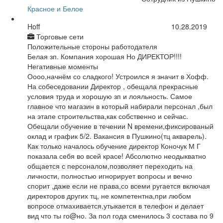
Красное и Белое
Hoff
10.28.2019
Торговые сети
Положительные стороны работодателя
Белая зп. Компания хорошая Но ДИРЕКТОР!!!!
Негативные моменты
Оооо,начнём со сладкого! Устроился я значит в Хофф.
На собеседовании Директор , обещала прекрасные
условия труда и хорошую зп и лояльность. Самое
главное что магазин в который набирали персонал ,был
на этапе строительства,как собственно и сейчас.
Обещали обучение в течении N времени,фиксированый
оклад и график 5/2. Вакансия в Пушкино(тц акварель).
Как только началось обучение директор Коночук М Г
показала себя во всей красе! Абсолютно неодыкватно
общается с персоналом,позволяет переходить на
личности, полностью игнорирует вопросы и вечно
спорит ,даже если не права,со всеми ругается включая
директоров других тц, не компетентна,при любом
вопросе отмахивается,утыкается в телефон и делает
вид что ты го@но. За пол года сменилось 3 состава по 9