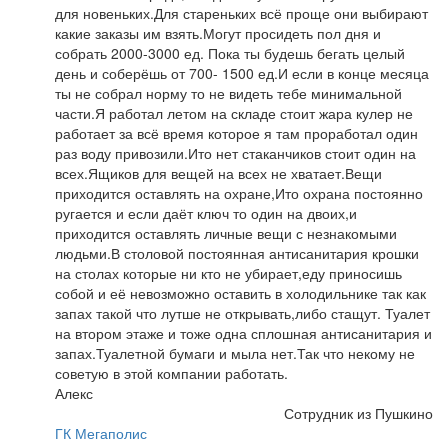
для новеньких.Для стареньких всё проще они выбирают
какие заказы им взять.Могут просидеть пол дня и
собрать 2000-3000 ед. Пока ты будешь бегать целый
день и соберёшь от 700- 1500 ед.И если в конце месяца
ты не собрал норму то не видеть тебе минимальной
части.Я работал летом на складе стоит жара кулер не
работает за всё время которое я там проработал один
раз воду привозили.Ито нет стаканчиков стоит один на
всех.Ящиков для вещей на всех не хватает.Вещи
приходится оставлять на охране,Ито охрана постоянно
ругается и если даёт ключ то один на двоих,и
приходится оставлять личные вещи с незнакомыми
людьми.В столовой постоянная антисанитария крошки
на столах которые ни кто не убирает,еду приносишь
собой и её невозможно оставить в холодильнике так как
запах такой что лутше не открывать,либо стащут. Туалет
на втором этаже и тоже одна сплошная антисанитария и
запах.Туалетной бумаги и мыла нет.Так что некому не
советую в этой компании работать.
Алекс
Сотрудник из Пушкино
ГК Мегаполис