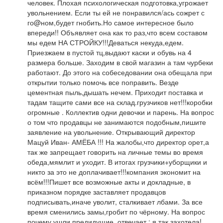
человек. Плохая психологическая подготовка,угрожает
увольнением. Если ты ей не понравился/ась сожрет с
го@ном,будет гнобить.Но самое интересное было
впереди!! Объявляет она как то раз,что всем составом
мы едем НА СТРОЙКУ!!!Деваться некуда,едем.
Приезжаем в пустой тц,выдают каски и обувь на 4
размера больше. Заходим в свой магазин а там чурбеки
работают. До этого на собеседовании она обещала при
открытии только помочь все поправить. Везде
цементная пыль,дышать нечем. Приходит поставка и
тадам тащите сами все на склад.грузчиков нет!!!коробки
огромные . Коллектив одни девочки и парень. На вопрос
о том что продавцы не занимаются подобным,пишите
заявление на увольнение. Открывающий директор
Мацуй Иван- АМЁБА !!! На жалобы,что директор орет,а
так же запрещает говорить на личные темы во время
обеда,мямлит и уходит. В итогах грузчики+уборщики и
никто за это не доплачивает!!!компания экономит на
всём!!!Пишет все возможные акты и докладные, в
приказном порядке заставляет продавцов
подписывать,иначе уволит, сталкивает лбами. За все
время сменились замы,гробит по чёрному. На вопрос
почему ушли предидущие ,отвечает : я так захотела!