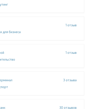
утинг
1
отзыв
и для бизнеса
рой
1
отзыв
ительство
Терминал
3
отзыва
спорт
Банк
30
отзывов