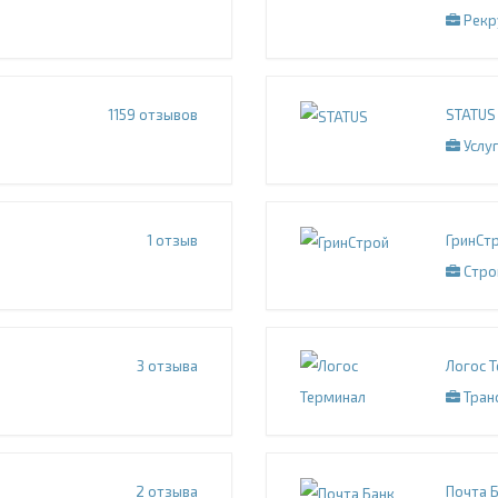
Рекр
1159
отзывов
STATUS
Услуг
1
отзыв
ГринСт
Стро
3
отзыва
Логос 
Тран
2
отзыва
Почта 