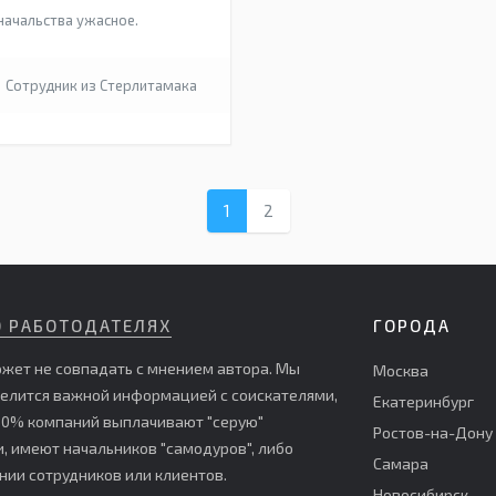
начальства ужасное.
Сотрудник из Стерлитамака
1
2
О РАБОТОДАТЕЛЯХ
ГОРОДА
жет не совпадать с мнением автора. Мы
Москва
делится важной информацией с соискателями,
Екатеринбург
е 60% компаний выплачивают "серую"
Ростов-на-Дону
 имеют начальников "самодуров", либо
Самара
ии сотрудников или клиентов.
Новосибирск