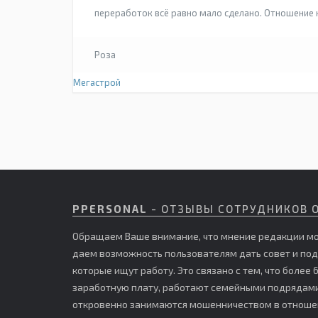
переработок всё равно мало сделано. Отношение 
Роза
Мегастрой
PPERSONAL
- ОТЗЫВЫ СОТРУДНИКОВ 
Обращаем Ваше внимание, что мнение редакции мо
даем возможность пользователям дать совет и по
которые ищут работу. Это связано с тем, что боле
заработную плату, работают семейными подрядами,
откровенно занимаются мошенничеством в отношен