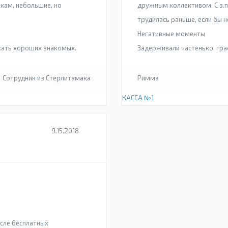
икам, небольшие, но
дружным коллективом. С з.п.
трудилась раньше, если бы н
Негативные моменты
скать хороших знакомых.
Задерживали частенько, гра
Сотрудник из Стерлитамака
Римма
КАССА №1
9.15.2018
осле бесплатных