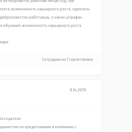
го не получается, работаю пятый год, три
плата, возможность карьерного роста, зарплаты
 добросовестно работаешь, о каких штрафах
ые обучения, возможность карьерного роста
рядке
Сотрудник из Стерлитамака
8.14.2019
ботодателя
циалистом по кредитованию в компанию с