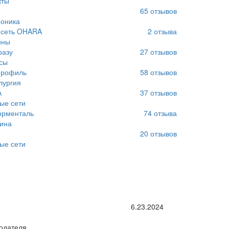
кты
65
отзывов
оника
 сеть OHARA
2
отзыва
ины
разу
27
отзывов
сы
Профиль
58
отзывов
лургия
А
37
отзывов
ые сети
орменталь
74
отзыва
ина
20
отзывов
ые сети
6.23.2024
одателя