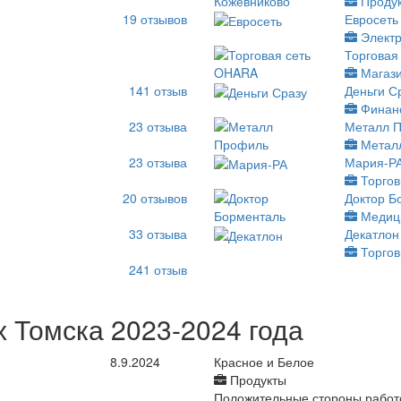
Проду
19
отзывов
Евросеть
Электр
Торговая
Магаз
141
отзыв
Деньги С
Финан
23
отзыва
Металл 
Метал
23
отзыва
Мария-Р
Торгов
20
отзывов
Доктор Б
Медиц
33
отзыва
Декатлон
Торгов
241
отзыв
 Томска 2023-2024 года
8.9.2024
Красное и Белое
Продукты
Положительные стороны работ