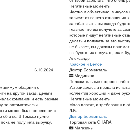
от твоей зарплаты, что очень р
Негативные моменты
Честно и объективно, минусов 
зависит от вашего отношения к 
зарабатывать, вы всегда будете
главное что вы получете за св
которые пишут негативные отзыв
делать и получать за это высо
не бывает, вы должны понимат
вы будете их получать, если б
Александр
Красное и Белое
6.10.2024
Доктор Борменталь
Медицина
Положительные стороны работ
, минимум общения с
Устраивалась и прошла испыта
ти на другой заказ. Деньги
коллектив хороший и даже руко
иалах компании и есть разные
Негативные моменты
у-то автоматически
Мало платят, а требования и о
ньги можно было перевести с
Л.Б.
 сб и вс. В Томске нужно
Доктор Борменталь
 пока не получила выручку.
Торговая сеть OHARA
Магазины