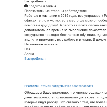
БыстроДеньги
Кредиты и займы
Положительные стороны работодателя
Работаю в компании с 2015 года, все устраивает) Р
офисах тепло и уютно, есть место где можно пообе
помогаем друг другу! Заработная плата оплачиваетс
дополнительная премия за выполнение показателей
сотрудников проходят бесплатные обучения, где м
знания и применить их в работе и в жизни. В целом
Негативные моменты
Нет
Алена
БыстроДеньги
PPersonal
- отзывы сотрудников о работодателях
Обращаем Ваше внимание, что мнение редакции мо
даем возможность пользователям дать совет и под
которые ищут работу. Это связано с тем, что боле
заработную плату, работают семейными подрядами