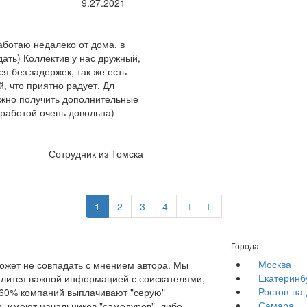
9.27.2021
аботаю недалеко от дома, в
дать) Коллектив у нас дружный,
я без задержек, так же есть
, что приятно радует. Дл
ожно получить дополнительные
 работой очень довольна)
Сотрудник из Томска
1
2
3
4
Города
Москва
жет не совпадать с мнением автора. Мы
Екатеринб
елится важной информацией с соискателями,
Ростов-на
е 60% компаний выплачивают "серую"
Самара
, имеют начальников "самодуров", либо