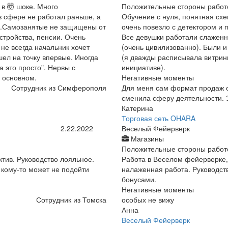
 в 🤯 шоке. Много
Положительные стороны работ
 в сфере не работал раньше, а
Обучение с нуля, понятная схе
ь).Самозанятые не защищены от
очень повезло с детектором и 
стройства, пенсии. Очень
Все девушки работали слаженн
 не всегда начальник хочет
(очень цивилизованно). Были 
ел на точку впервые. Иногда
(я дважды расписывала витрин
 это просто". Нервы с
инициативе).
 основном.
Негативные моменты
Сотрудник из Симферополя
Для меня сам формат продаж о
сменила сферу деятельности. 
Катерина
Торговая сеть OHARA
2.22.2022
Веселый Фейерверк
Магазины
Положительные стороны работ
ктив. Руководство лояльное.
Работа в Веселом фейерверке,
 кому-то может не подойти
налаженная работа. Руководст
бонусами.
Негативные моменты
Сотрудник из Томска
особых не вижу
Анна
Веселый Фейерверк