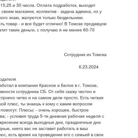
15,25 и 30 числа. Оплата подработок, выходит
 своем магазине, коллектив - задача админа, но у
 кого знаю, жалуются только бездельники.
ть товар - и все будет отлично! В Томске продавцом
атит такие деньги, с получаю я не менее 60-70
Сотрудник из Томска
6.23.2024
одателя
аботал в компании Красное и Белое в г. Томске,
лжности сотрудника СБ. От себя скажу честно и
строено четко и на самом деле просто. Есть четкая
шой плюс, ты знаешь к кому с каким вопросом
 помогут. Плюсы: - очень хорошее, быстрое
ва; - условия труда 5-ти дневная рабочая неделя с
оскресение всегда выходные дни, праздничные дни
ные, никто вас не заставит работать в ваш
юс, есть время на проведение его с семьей в свои