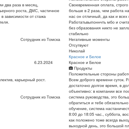
и два раза в месяц,
Своевременная оплата, строго 
ьерного роста, ДМС, частичное
больше в 2 раза, чем работа на
 в зависимости от стажа
нас он отличный, да как и всех
теля.
Работатьвыпоннчть мбо и счита
без образования никто не запл
стабильно
Сотрудник из Томска
Негативные моменты
Отсутвуют
Николай
Красное и Белое
6.23.2024
Красное и Белое
Продукты
Положительные стороны работ
лектив, карьерный рост.
Всем доброго времени суток. Р
достаточно долгое время, в до
объективно: в компании все по
Сотрудник из Томска
система руководства, это боль
обратиться и тебе обязательно
обучение, система настаничест
8:00 до 18:05 час., суббота, в
как положено тоже всегда выход
выходной день, это большой пл