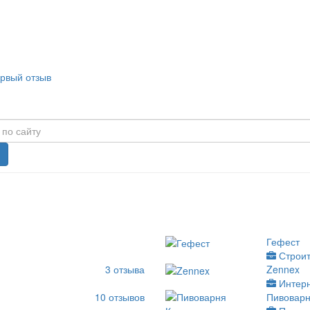
ервый отзыв
Гефест
Строит
3
отзыва
Zennex
Интер
10
отзывов
Пивоварн