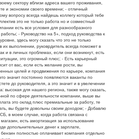
своему сектору вблизи адреса вашего проживания,
те и экономии своего времени; - отличный
дому вопросу всегда найдешь коллегу который тебе
ллектив это не только работа но и совместный
мпании есть все условия для разнообразного
работы; - Руководство на 5+, подход руководства к
ровне, здесь могу сказать что это не только
в их выполнении, руковрдитель всегда поможет в
ак и в личных проблемах, если они возникнут, есть
итуации, это огромный плюс; - Есть карьерный
сит от вас, если есть желание рости, вы
ленных целей и продвижения по карьере, компания
 это значит постоянно появляются ваканты по
тете до руководителя, а это значит и в увелечении
да: высокая для нашего региона, также могу сказать,
ичной по сфере деятельности компании, выше вы
плата это оклад плюс премиальные за работу, те
вать, вы будете довольны своим доходом; - Добавлю
СБ, в моем случае, когда работа связана с
 магазин, есть амортизация за использование
иде допольнительных денег к зарплате,
 бензин полностью оплачивает компания отдельно