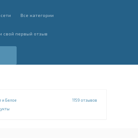
 сети
Все категории
и свой первый отзыв
 и Белое
1159
отзывов
укты