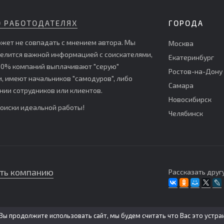
О РАБОТОДАТЕЛЯХ
ГОРОДА
жет не совпадать с мнением автора. Мы
Москва
делится важной информацией с соискателями,
Екатеринбург
е 60% компаний выплачивают "серую"
Ростов-на-Дону
 имеют начальников "самодуров", либо
Самара
ии сотрудников или клиентов.
Новосибирск
поиски идеальной работы!
Челябинск
ть компанию
Рассказать другу
Вы продолжите использовать сайт, мы будем считать что Вас это устра