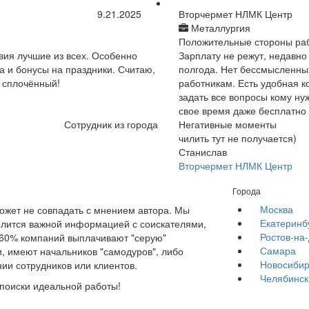
9.21.2025
Вторчермет НЛМК Центр
Металлургия
Положительные стороны ра
вия лучшие из всех. Особенно
Зарплату не режут, недавно
 и бонусы на праздники. Считаю,
полгода. Нет бессмысленны
й сплочённый!
работникам. Есть удобная к
задать все вопросы кому ну
свое время даже бесплатно 
Сотрудник из города
Негативные моменты
чилить тут не получается)
Станислав
Вторчермет НЛМК Центр
Города
Москва
жет не совпадать с мнением автора. Мы
Екатеринб
елится важной информацией с соискателями,
Ростов-на
е 60% компаний выплачивают "серую"
Самара
, имеют начальников "самодуров", либо
Новосибир
ии сотрудников или клиентов.
Челябинск
 поиски идеальной работы!