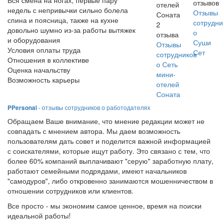
Вся смена на ногах, первые пару
отзывов
отелей
недель с непривычки сильно болела
Отзывы
Соната
спина и поясница, также на кухне
сотрудни
2
довольно шумно из-за работы вытяжек
о
отзыва
и оборудования
Суши
Отзывы
Условия оплаты труда
Сет
сотрудников
Отношения в коллективе
о Сеть
Оценка начальству
мини-
Возможность карьеры
отелей
Соната
PPersonal
- отзывы сотрудников о работодателях
Обращаем Ваше внимание, что мнение редакции может не
совпадать с мнением автора. Мы даем возможность
пользователям дать совет и поделится важной информацией
с соискателями, которые ищут работу. Это связано с тем, что
более 60% компаний выплачивают "серую" заработную плату,
работают семейными подрядами, имеют начальников
"самодуров", либо откровенно занимаются мошенничеством в
отношении сотрудников или клиентов.
Все просто - мы экономим самое ценное, время на поиски
идеальной работы!