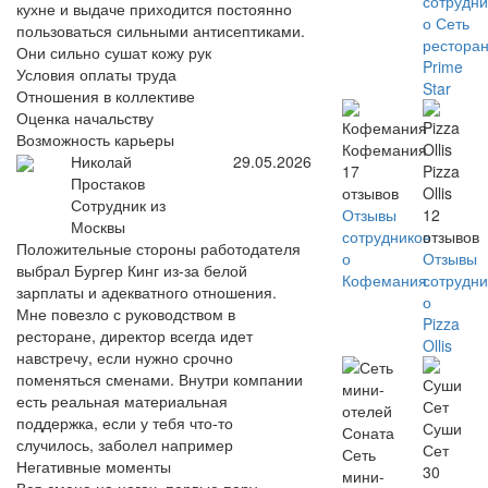
сотрудни
кухне и выдаче приходится постоянно
о Сеть
пользоваться сильными антисептиками.
рестора
Они сильно сушат кожу рук
Prime
Условия оплаты труда
Star
Отношения в коллективе
Оценка начальству
Возможность карьеры
Кофемания
Николай
29.05.2026
17
Pizza
Простаков
отзывов
Ollis
Сотрудник из
Отзывы
12
Москвы
сотрудников
отзывов
Положительные стороны работодателя
о
Отзывы
выбрал Бургер Кинг из-за белой
Кофемания
сотрудни
зарплаты и адекватного отношения.
о
Мне повезло с руководством в
Pizza
ресторане, директор всегда идет
Ollis
навстречу, если нужно срочно
поменяться сменами. Внутри компании
есть реальная материальная
поддержка, если у тебя что-то
Суши
случилось, заболел например
Сет
Сеть
Негативные моменты
30
мини-