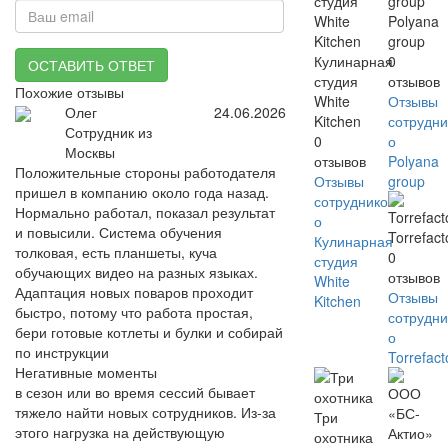
Polyana
group
Кулинарная
0
ОСТАВИТЬ ОТВЕТ
студия
отзывов
Похожие отзывы
White
Отзывы
Олег
24.06.2026
Kitchen
сотрудни
Сотрудник из
0
о
Москвы
отзывов
Polyana
Положительные стороны работодателя
Отзывы
group
пришел в компанию около года назад.
сотрудников
Нормально работал, показал результат
о
и повысили. Система обучения
Torrefact
Кулинарная
толковая, есть планшеты, куча
0
студия
обучающих видео на разных языках.
отзывов
White
Адаптация новых поваров проходит
Отзывы
Kitchen
быстро, потому что работа простая,
сотрудни
бери готовые котлеты и булки и собирай
о
по инструкции
Torrefact
Негативные моменты
в сезон или во время сессий бывает
тяжело найти новых сотрудников. Из-за
Три
этого нагрузка на действующую
охотника