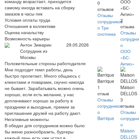
команду возрастает, приходится
ООО
0
самому иногда вставать на сборку
«БС-
отзывов
заказов в часы пик
Актио»
Отзывы
Условия оплаты труда
2
сотрудников
Отношения в коллективе
отзыва
о Три
Оценка начальству
Отзывы
охотника
Возможность карьеры
сотрудни
Антон Зимарин
29.05.2026
о
Сотрудник из
ООО
Москвы
«БС-
Положительные стороны работодателя
Актио»
Мне подходит темп работы, день
быстро пролетает. Много общаюсь с
Barrique
клиентами и поварами, скучно никогда
1
Maison
не бывает. Зарабатывать можно очень
отзыв
DELLOS
хорошо, если есть желание, у нас
Отзывы
3
доплачивают хорошо за работу в
сотрудников
отзыва
праздники и выходные, премии за
о
Отзывы
приглашение друзей на работу дают.
Barrique
сотрудни
Негативные моменты
о
В обедах для сотрудников можно было
Maison
бы меню разнообразить, бургеры
DELLOS
каждый день есть уже устал я.