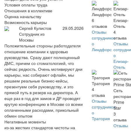
Условия оплаты труда
Отношения в коллективе
Линдфорс
Оценка начальству
6
Елизар-
Возможность карьеры
отзывов
Отель
Сергей Кулистов
29.05.2026
Отзывы
4
Сотрудник из
сотрудников
отзыва
Москвы
о
Отзывы
Положительные стороны работодателя
Линдфорс
сотрудни
отношение компании к здоровью
о
руководства. Сразу дают полноценный
Елизар-
ДМС, причем со стоматологией, что
Отель
сейчас редкость. Очень мотивируют дни
карьеры, нас собирают офлайн, мы
решаем реальные бизнес-кейсы,
Тратория
презентуем себя руководству, и это
4
Сеть
прямой путь в резерв на директора. А
отзыва
рестора
еще раз в год для замов и ДР проводят
Отзывы
Prime
крутую конференцию в Москве со всеми
сотрудников
Star
оплаченными расходами, прикольный
о
3
обмен опытом
Тратория
отзыва
Негативные моменты
Отзывы
из-за жестких стандартов чистоты на