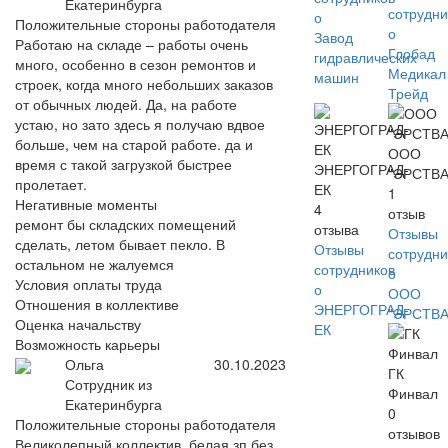
Екатеринбурга
сотрудни
о
Положительные стороны работодателя
о
Завод
Работаю на складе – работы очень
Глобад
гидравлических
много, особенно в сезон ремонтов и
Медикал
машин
строек, когда много небольших заказов
Трейд
от обычных людей. Да, на работе
устаю, но зато здесь я получаю вдвое
больше, чем на старой работе. да и
ООО
время с такой загрузкой быстрее
ЭНЕРГОГРАД-
"ЭРСТВА
пролетает.
ЕК
1
Негативные моменты
4
отзыв
ремонт бы складских помещений
отзыва
Отзывы
сделать, летом бывает пекло. В
Отзывы
сотрудни
остальном не жалуемся
сотрудников
о
Условия оплаты труда
о
ООО
Отношения в коллективе
ЭНЕРГОГРАД-
"ЭРСТВА
Оценка начальству
ЕК
Возможность карьеры
Ольга
30.10.2023
ГК
Сотрудник из
Финвал
Екатеринбурга
0
Положительные стороны работодателя
отзывов
Великолепный коллектив, белая зп без