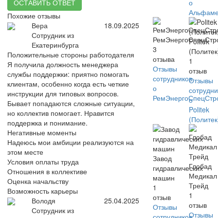
ОСТАВИТЬ ОТВЕТ
о
Альфаме
Похожие отзывы
Вера
18.09.2025
Сотрудник из
РемЭнергоСпецСтр
Politek
Екатеринбурга
3
(Политек
Положительные стороны работодателя
отзыва
1
Я получила должность менеджера
Отзывы
отзыв
службы поддержки: приятно помогать
сотрудников
Отзывы
клиентам, особенно когда есть четкие
о
сотрудни
инструкции для типовых вопросов.
РемЭнергоСпецСтр
о
Бывает попадаются сложные ситуации,
Politek
но коллектив помогает. Нравится
(Политек
поддержка и понимание.
Негативные моменты
Надеюсь мои амбиции реализуются на
этом месте
Завод
Условия оплаты труда
Глобад
гидравлических
Отношения в коллективе
Медикал
машин
Оценка начальству
Трейд
1
Возможность карьеры
1
отзыв
Володя
25.04.2025
отзыв
Отзывы
Сотрудник из
Отзывы
сотрудников