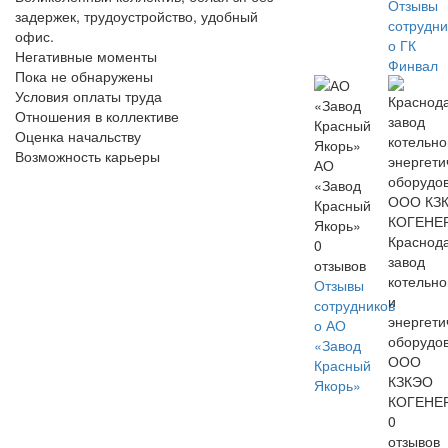
Отзывы
задержек, трудоустройство, удобный
сотрудни
офис.
о ГК
Негативные моменты
Финвал
Пока не обнаружены
Условия оплаты труда
Отношения в коллективе
Оценка начальству
Возможность карьеры
АО
«Завод
Красный
Якорь»
Краснод
0
завод
отзывов
котельно
Отзывы
и
сотрудников
энергети
о АО
оборудо
«Завод
ООО
Красный
КЗКЭО
Якорь»
КОГЕНЕ
0
отзывов