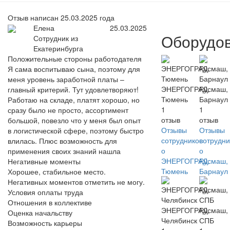
Отзыв написан 25.03.2025 года
Елена
25.03.2025
Оборудо
Сотрудник из
Екатеринбурга
Положительные стороны работодателя
Я сама воспитываю сына, поэтому для
меня уровень заработной платы –
ЭНЕРГОГРАД,
Русмаш,
главный критерий. Тут удовлетворяют!
Тюмень
Барнаул
Работаю на складе, платят хорошо, но
1
1
сразу было не просто, ассортимент
отзыв
отзыв
большой, повезло что у меня был опыт
Отзывы
Отзывы
в логистической сфере, поэтому быстро
сотрудников
сотрудни
влилась. Плюс возможность для
о
о
применения своих знаний нашла
ЭНЕРГОГРАД,
Русмаш,
Негативные моменты
Тюмень
Барнаул
Хорошее, стабильное место.
Негативных моментов отметить не могу.
Условия оплаты труда
Отношения в коллективе
ЭНЕРГОГРАД,
Русмаш,
Оценка начальству
Челябинск
СПБ
Возможность карьеры