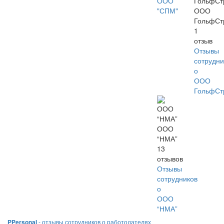
ООО
"СПМ"
ООО
ГольфСт
1
отзыв
Отзывы
сотрудни
о
ООО
ГольфСт
ООО
“НМА”
13
отзывов
Отзывы
сотрудников
о
ООО
“НМА”
PPersonal
- отзывы сотрудников о работодателях