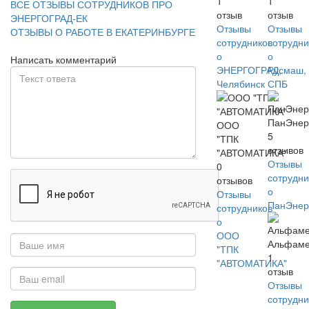
1
1
ВСЕ ОТЗЫВЫ СОТРУДНИКОВ ПРО
отзыв
отзыв
ЭНЕРГОГРАД-ЕК
Отзывы
Отзывы
ОТЗЫВЫ О РАБОТЕ В ЕКАТЕРИНБУРГЕ
сотрудников
сотрудни
о
о
Написать комментарий
ЭНЕРГОГРАД,
Русмаш,
Челябинск
СПБ
ПанЭнер
ООО
5
"ТПК
отзывов
"АВТОМАТИКА"
Отзывы
0
сотрудни
отзывов
о
Отзывы
ПанЭнер
сотрудников
о
ООО
Альфаме
"ТПК
1
"АВТОМАТИКА"
отзыв
Отзывы
сотрудни