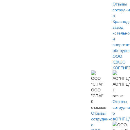
Отзывы
сотрудни
о
Краснод
завод
котельно
и
энергети
оборудо
ООО
КЗКЭО
КОГЕНЕ
АО"НПЦ"
ООО
1
"СПМ"
отзыв
0
Отзывы
отзывов
сотрудни
Отзывы
о
сотрудников
АО"НПЦ"
о