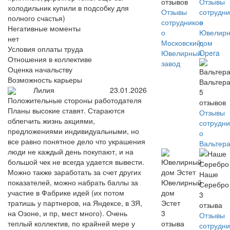
отзывов
Отзывы
холодильник купили в подсобку для
Отзывы
сотрудни
полного счастья)
сотрудников
о
Негативные моменты
о
Ювелир
нет
Московский
дом
Условия оплаты труда
Ювелирный
Opera
Отношения в коллективе
завод
Оценка начальству
Возможность карьеры
Вальтер
Лилия
23.01.2026
5
Положительные стороны работодателя
отзывов
Планы высокие ставят. Стараются
Отзывы
облегчить жизнь акциями,
сотрудни
предложениями индивидуальными, но
о
все равно понятное дело что украшения
Вальтер
люди не каждый день покупают, и на
большой чек не всегда удается вывести.
Можно также заработать за счет других
Наше
показателей, можно набрать баллы за
Ювелирный
Серебро
участие в Фабрике идей (их потом
дом
3
тратишь у партнеров, на Яндексе, в ЗЯ,
Эстет
отзыва
на Озоне, и пр, мест много). Очень
3
Отзывы
теплый коллектив, по крайней мере у
отзыва
сотрудни