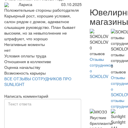
Лариса
03.10.2025
Ювелирн
Положительные стороны работодателя
Карьерный рост, хорошие условия,
магазин
салон рядом с домом, адекватное
слышащие руководство. План бывает
высоким, но за невыполнение не
штрафуют, что хорошо
SOKOLOV
Негативные моменты
0
SOKOLO
нет
отзывов
отзывы
Условия оплаты труда
Отзывы
сотрудни
Отношения в коллективе
сотрудников
0
Оценка начальству
о
отзывов
Возможность карьеры
SOKOLOV
Отзывы
ВСЕ ОТЗЫВЫ СОТРУДНИКОВ ПРО
сотрудни
SUNLIGHT
о
SOKOLO
Написать комментарий
отзывы
сотрудни
Sunlight
141