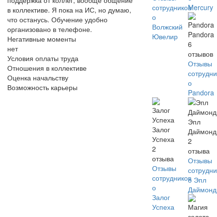
сотрудников
Mercury
в коллективе. Я пока на ИС, но думаю,
о
что останусь. Обучение удобно
Волжский
организовано в телефоне.
Pandora
Ювелир
Негативные моменты
6
нет
отзывов
Условия оплаты труда
Отзывы
Отношения в коллективе
сотрудни
Оценка начальству
о
Возможность карьеры
Pandora
Эпл
Залог
Даймонд
Успеха
2
2
отзыва
отзыва
Отзывы
Отзывы
сотрудни
сотрудников
о Эпл
о
Даймонд
Залог
Успеха