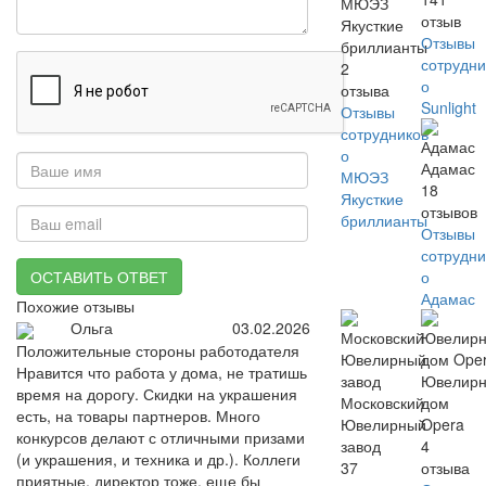
МЮЭЗ
отзыв
Якусткие
Отзывы
бриллианты
сотрудни
2
о
отзыва
Sunlight
Отзывы
сотрудников
о
Адамас
МЮЭЗ
18
Якусткие
отзывов
бриллианты
Отзывы
сотрудни
о
ОСТАВИТЬ ОТВЕТ
Адамас
Похожие отзывы
Ольга
03.02.2026
Положительные стороны работодателя
Нравится что работа у дома, не тратишь
Ювелир
время на дорогу. Скидки на украшения
Московский
дом
есть, на товары партнеров. Много
Ювелирный
Opera
конкурсов делают с отличными призами
завод
4
(и украшения, и техника и др.). Коллеги
37
отзыва
приятные, директор тоже. еще бы