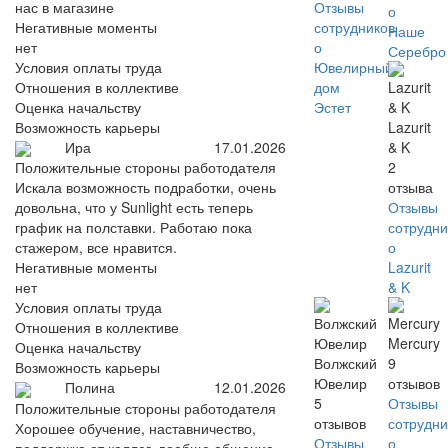
нас в магазине
Отзывы
о
Негативные моменты
сотрудников
Наше
нет
о
Серебро
Условия оплаты труда
Ювелирный
Отношения в коллективе
дом
Оценка начальству
Эстет
Возможность карьеры
Lazurit
Ира
17.01.2026
& K
2
Положительные стороны работодателя
отзыва
Искала возможность подработки, очень
Отзывы
довольна, что у Sunlight есть теперь
сотрудни
график на полставки. Работаю пока
о
стажером, все нравится.
Lazurit
Негативные моменты
& K
нет
Условия оплаты труда
Отношения в коллективе
Mercury
Оценка начальству
Волжский
9
Возможность карьеры
Ювелир
отзывов
Полина
12.01.2026
5
Отзывы
Положительные стороны работодателя
отзывов
сотрудни
Хорошее обучение, наставничество,
Отзывы
о
поддержка от коллег, вообще общение