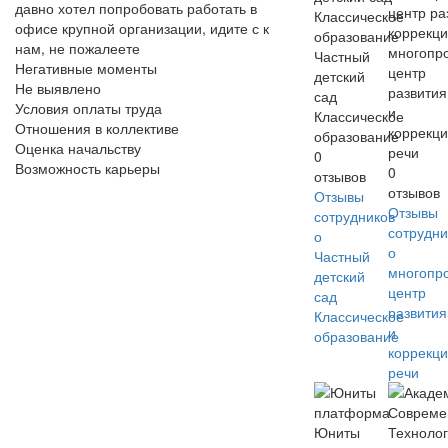
давно хотел попробовать работать в
офисе крупной организации, идите с к
нам, не пожалеете
многопр
Частный
Негативные моменты
центр
детский
Не выявлено
развития
сад
Условия оплаты труда
и
Классическое
Отношения в коллективе
коррекц
образование
Оценка начальству
речи
0
Возможность карьеры
0
отзывов
отзывов
Отзывы
Отзывы
сотрудников
сотрудни
о
о
Частный
многопр
детский
центр
сад
развития
Классическое
и
образование
коррекц
речи
Юниты