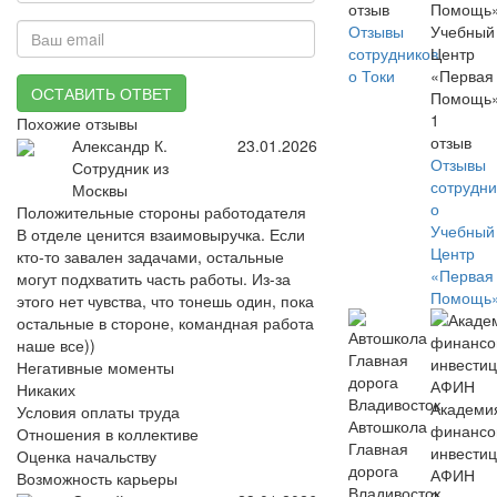
отзыв
Отзывы
Учебный
сотрудников
Центр
о Токи
«Первая
ОСТАВИТЬ ОТВЕТ
Помощь
1
Похожие отзывы
отзыв
Александр К.
23.01.2026
Отзывы
Сотрудник из
сотрудни
Москвы
о
Положительные стороны работодателя
Учебный
В отделе ценится взаимовыручка. Если
Центр
кто-то завален задачами, остальные
«Первая
могут подхватить часть работы. Из-за
Помощь
этого нет чувства, что тонешь один, пока
остальные в стороне, командная работа
наше все))
Негативные моменты
Никаких
Академи
Условия оплаты труда
Автошкола
финансо
Отношения в коллективе
Главная
инвести
Оценка начальству
дорога
АФИН
Возможность карьеры
Владивосток