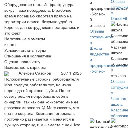
Отзывы
и
Оборудование есть. Инфраструктура
сотрудни
предпринимательст
вокруг тоже порадовала. В рабочее
о
«Успех»
время посещаю спортзал прямо на
DanceFit
0
территории офиса, безумно удобно.
отзывов
Короче, для сотрудников постарались и
Отзывы
это факт
сотрудников
Негативные моменты
о
их нет
Частная
Школа
Условия оплаты труда
школа
лидерства
Отношения в коллективе
Классич
и
Оценка начальству
образов
предпринимательст
Возможность карьеры
0
«Успех»
Алексей Сазонов
28.11.2025
отзывов
Положительные стороны работодателя
Отзывы
Моя подруга работала тут, но из-за
сотрудни
переезда ей пришлось уйти. По ее
о
совету решил попробовать себя в
Частная
синергии, так как она конкретно мне ее
школа
разрекламировала 😂 Могу сказать, что
Классич
она не соврала. Компания огромная,
образов
постоянно развивается и меняется в
лучшую сторону, и мы вместе с ней. Кто