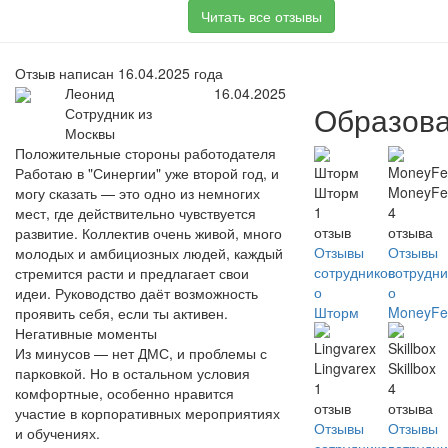
Читать все отзывы
Отзыв написан 16.04.2025 года
Леонид
16.04.2025
Образов
Сотрудник из
Москвы
Положительные стороны работодателя
Работаю в "Синергии" уже второй год, и
Шторм
MoneyFe
могу сказать — это одно из немногих
1
4
мест, где действительно чувствуется
отзыв
отзыва
развитие. Коллектив очень живой, много
Отзывы
Отзывы
молодых и амбициозных людей, каждый
сотрудников
сотрудни
стремится расти и предлагает свои
о
о
идеи. Руководство даёт возможность
Шторм
MoneyFe
проявить себя, если ты активен.
Негативные моменты
Из минусов — нет ДМС, и проблемы с
Lingvarex
Skillbox
парковкой. Но в остальном условия
1
4
комфортные, особенно нравится
отзыв
отзыва
участие в корпоративных мероприятиях
Отзывы
Отзывы
и обучениях.