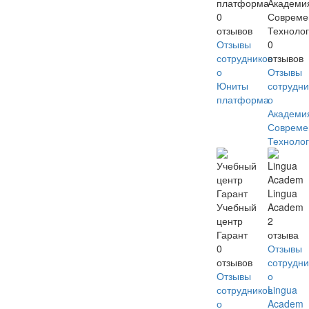
платформа
Академи
0
Совреме
отзывов
Техноло
Отзывы
0
сотрудников
отзывов
о
Отзывы
Юниты
сотрудни
платформа
о
Академи
Совреме
Техноло
Lingua
Учебный
Academ
центр
2
Гарант
отзыва
0
Отзывы
отзывов
сотрудни
Отзывы
о
сотрудников
Lingua
о
Academ