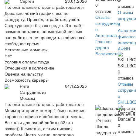
0
Сергей
23.01.2026
0
отзывов
Положительные стороны работодателя
отзывов
Отзывы
Довольно чёткий график, все по
Отзывы
сотрудни
стандарту. Пришёл, отработал, ушёл.
сотрудников
о
Сверхурочные бывают редко. Это даёт
о
Академи
возможность жить нормальной жизнью
Автошкола
финансо
вне работы, а не проводить в офисе всё
Главная
инвести
свободное время
дорога
АФИН
Негативные моменты
Владивосток
Нет
Условия оплаты труда
SKILLBO
Отношения в коллективе
0
Оценка начальству
отзывов
Возможность карьеры
Отзывы
Рита
04.12.2025
сотрудни
Сотрудник из
о
Москвы
SKILLBO
Положительные стороны работодателя
Моим критерием номер 1 было наличие
хорошего офиса и собственного места.
DanceFit
Все-таки для очной работы 52 это
0
Школа
важно)) К счастью, с этим никаких
отзывов
лидерства
проблем. Чисто, уютно, просторно.