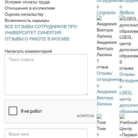
сотрудников
сотрудни
Условия оплаты труда
о
о
Отношения в коллективе
Lingvarex
Skillbox
Оценка начальству
Возможность карьеры
ВСЕ ОТЗЫВЫ СОТРУДНИКОВ ПРО
УНИВЕРСИТЕТ СИНЕРГИЯ
LGEG,
ОТЗЫВЫ О РАБОТЕ В МОСКВЕ
Академия
центр
Виктора
дополни
Написать комментарий
Лапина
образов
1
2
отзыв
отзыва
Отзывы
Отзывы
сотрудников
сотрудни
о
о
Академия
LGEG,
Виктора
центр
Лапина
дополни
образов
Токи
1