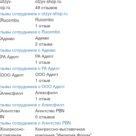
otzyv-shop.ru
49
отзывов
зывы сотрудников о otzyv-shop.ru
Rucombo
1
отзыв
тзывы сотрудников о Rucombo
Адекво
2
отзыва
тзывы сотрудников о Адекво
РА Адепт
1
отзыв
тзывы сотрудников о РА Адепт
ООО Адепт
1
отзыв
тзывы сотрудников о ООО Адепт
Алексфилл
1
отзыв
тзывы сотрудников о Алексфилл
Агентство PBN
0
отзывов
тзывы сотрудников о Агентство PBN
Конгрессно-выставочная
компания "Империя Форум"