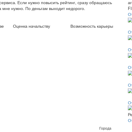
сервиса. Если нужно повысить рейтинг, сразу обращаюсь
 мне нужно. По деньгам выходит недорого.
О
ве
Оценка начальству
Возможность карьеры
О
О
О
О
От
О
Города