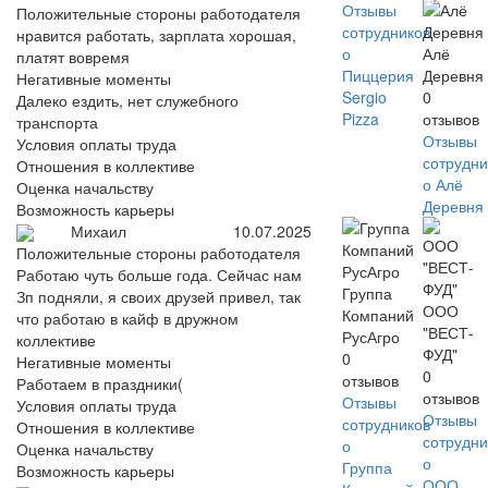
Отзывы
Положительные стороны работодателя
сотрудников
нравится работать, зарплата хорошая,
о
Алё
платят вовремя
Пиццерия
Деревня
Негативные моменты
Sergio
0
Далеко ездить, нет служебного
Pizza
отзывов
транспорта
Отзывы
Условия оплаты труда
сотрудни
Отношения в коллективе
о Алё
Оценка начальству
Деревня
Возможность карьеры
Михаил
10.07.2025
Положительные стороны работодателя
Работаю чуть больше года. Сейчас нам
Группа
Зп подняли, я своих друзей привел, так
ООО
Компаний
что работаю в кайф в дружном
"ВЕСТ-
РусАгро
коллективе
ФУД"
0
Негативные моменты
0
отзывов
Работаем в праздники(
отзывов
Отзывы
Условия оплаты труда
Отзывы
сотрудников
Отношения в коллективе
сотрудни
о
Оценка начальству
о
Группа
Возможность карьеры
ООО