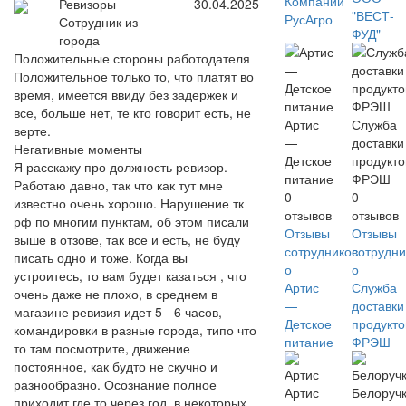
Компаний
Ревизоры
30.04.2025
"ВЕСТ-
РусАгро
Сотрудник из
ФУД"
города
Положительные стороны работодателя
Положительное только то, что платят во
время, имеется ввиду без задержек и
все, больше нет, те кто говорит есть, не
Артис
Служба
верте.
—
доставки
Негативные моменты
Детское
продукто
Я расскажу про должность ревизор.
питание
ФРЭШ
Работаю давно, так что как тут мне
0
0
известно очень хорошо. Нарушение тк
отзывов
отзывов
рф по многим пунктам, об этом писали
Отзывы
Отзывы
выше в отзове, так все и есть, не буду
сотрудников
сотрудни
писать одно и тоже. Когда вы
о
о
устроитесь, то вам будет казаться , что
Артис
Служба
очень даже не плохо, в среднем в
—
доставки
магазине ревизия идет 5 - 6 часов,
Детское
продукто
командировки в разные города, типо что
питание
ФРЭШ
то там посмотрите, движение
постоянное, как будто не скучно и
разнообразно. Осознание полное
Артис
Белоруч
приходит где то через год, в некоторых