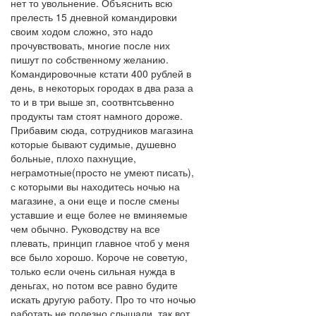
нет то увольнение. Объяснить всю
прелесть 15 дневной командировки
своим ходом сложно, это надо
прочувствовать, многие после них
пишут по собственному желанию.
Командировочные кстати 400 рублей в
день, в некоторых городах в два раза а
то и в три выше зп, соотвнтсьвенно
продукты там стоят намного дороже.
Прибавим сюда, сотрудников магазина
которые бывают судимые, душевно
больные, плохо пахнущие,
неграмотные(просто не умеют писать),
с которыми вы находитесь ночью на
магазине, а они еще и после смены
уставшие и еще более не вминяемые
чем обычно. Руководству на все
плевать, принцип главное чтоб у меня
все было хорошо. Короче не советую,
только если очень сильная нужда в
деньгах, но потом все равно будите
искать другую работу. Про то что ночью
работать не полезно слышали, так вот