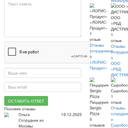
Winestyl
ООО
«ЛОРИС-
«РБД
Продукт»
ДИСТРИ
1
1
отзыв
отзыв
Отзывы
Отзывы
сотрудников
сотрудни
о
о
«ЛОРИС-
ООО
Продукт»
«РБД
ДИСТРИ
Сыробог
1
ОСТАВИТЬ ОТВЕТ
Пиццерия
отзыв
Sergio
Отзывы
Похожие отзывы
Pizza
сотрудни
Ольга
19.12.2025
0
о
Сотрудник из
отзывов
Сыробог
Москвы