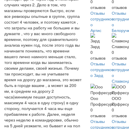
0
0
случаях через 2. Дело в том, что
отзывов
отзывов
магазины проверяются быстро, если
Отзывы
Отзывы
все ревизоры опытные в группе, группа
сотрудников
сотрудни
состоит 4 человек, и поэтому кажется ,
о
о
что затраты на работу не большие и вы
Артис
Белоруч
думаете , что у вас много свободного
времени, поэтому для сравнительного
анализа нужен год, после этого года вы
Зард
Славкон
начинаете понимать, что времени
0
0
вашего лично намного меньше стало,
отзывов
отзывов
того времени когда вы занимаетесь
Отзывы
Отзывы
своими делами, своей жизнью. Почему
сотрудников
сотрудни
так происходит, вы не учитываете
о Зард
о
время на дорогу до магазина, это может
Славкон
быть в городе вашем , а может за 200
км, в среднем на дорогу 2
часа(минимум пешая доступность,
Ооо
ООО
максимум 4 часа в одну строну) в одну
Профресурс
Прфресу
сторону, получается 4 часа мы еще
0
0
прибавляем к работе. Далее, неделя
отзывов
отзывов
через неделю в командировке, обычно
Отзывы
Отзывы
на 5 дней уезжаете, но бывает и на пол
сотрудников
сотрудни