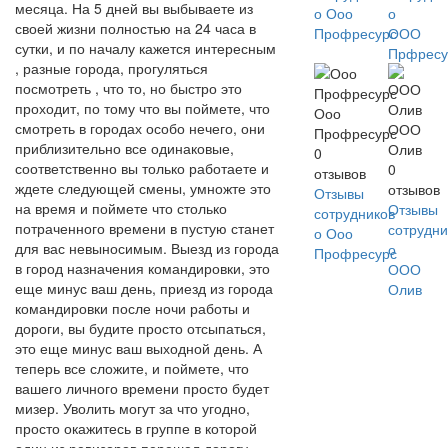
месяца. На 5 дней вы выбываете из
о Ооо
о
своей жизни полностью на 24 часа в
Профресурс
ООО
сутки, и по началу кажется интересным
Прфресу
, разные города, прогуляться
посмотреть , что то, но быстро это
проходит, по тому что вы поймете, что
Ооо
смотреть в городах особо нечего, они
ООО
Профресурс
приблизительно все одинаковые,
Олив
0
соответственно вы только работаете и
0
отзывов
ждете следующей смены, умножте это
отзывов
Отзывы
на время и поймете что столько
Отзывы
сотрудников
потраченного времени в пустую станет
сотрудни
о Ооо
для вас невыносимым. Выезд из города
о
Профресурс
в город назначения командировки, это
ООО
еще минус ваш день, приезд из города
Олив
командировки после ночи работы и
дороги, вы будите просто отсыпаться,
это еще минус ваш выходной день. А
теперь все сложите, и поймете, что
вашего личного времени просто будет
мизер. Уволить могут за что угодно,
просто окажитесь в группе в которой