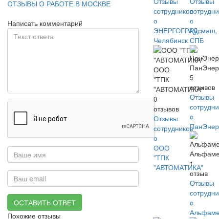
Отзывы
Отзывы
ОТЗЫВЫ О РАБОТЕ В МОСКВЕ
сотрудников
сотрудни
о
о
Написать комментарий
ЭНЕРГОГРАД,
Русмаш,
Челябинск
СПБ
ПанЭнер
ООО
5
"ТПК
отзывов
"АВТОМАТИКА"
Отзывы
0
сотрудни
отзывов
о
Отзывы
ПанЭнер
сотрудников
о
ООО
Альфаме
"ТПК
1
"АВТОМАТИКА"
отзыв
Отзывы
сотрудни
ОСТАВИТЬ ОТВЕТ
о
Альфаме
Похожие отзывы