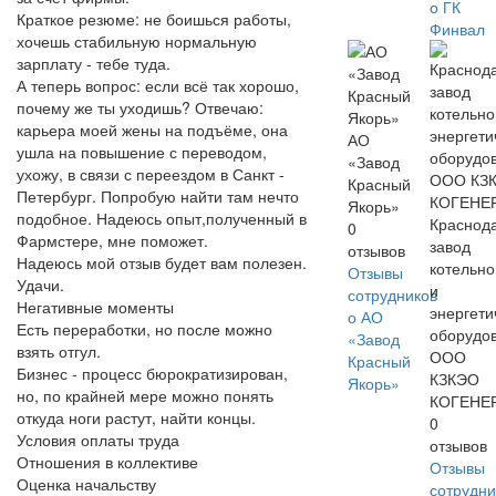
о ГК
Краткое резюме: не боишься работы,
Финвал
хочешь стабильную нормальную
зарплату - тебе туда.
А теперь вопрос: если всё так хорошо,
почему же ты уходишь? Отвечаю:
карьера моей жены на подъёме, она
АО
ушла на повышение с переводом,
«Завод
ухожу, в связи с переездом в Санкт -
Красный
Петербург. Попробую найти там нечто
Якорь»
подобное. Надеюсь опыт,полученный в
Краснод
0
Фармстере, мне поможет.
завод
отзывов
Надеюсь мой отзыв будет вам полезен.
котельно
Отзывы
Удачи.
и
сотрудников
Негативные моменты
энергети
о АО
Есть переработки, но после можно
оборудо
«Завод
взять отгул.
ООО
Красный
Бизнес - процесс бюрократизирован,
КЗКЭО
Якорь»
но, по крайней мере можно понять
КОГЕНЕ
откуда ноги растут, найти концы.
0
Условия оплаты труда
отзывов
Отношения в коллективе
Отзывы
Оценка начальству
сотрудни