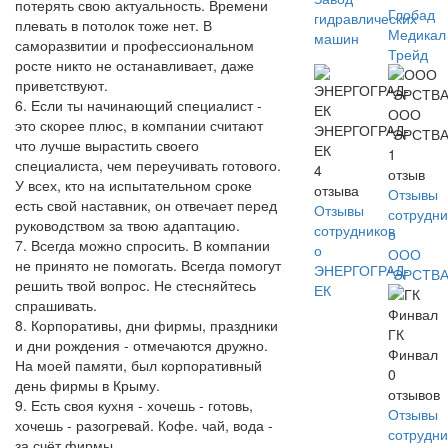
потерять свою актуальность. Времени
Глобад
гидравлических
плевать в потолок тоже нет. В
Медикал
машин
саморазвитии и профессиональном
Трейд
росте никто не останавливает, даже
приветствуют.
6. Если ты начинающий специалист -
ООО
это скорее плюс, в компании считают
ЭНЕРГОГРАД-
"ЭРСТВА
что лучше вырастить своего
ЕК
1
специалиста, чем переучивать готового.
4
отзыв
У всех, кто на испытательном сроке
отзыва
Отзывы
есть свой наставник, он отвечает перед
Отзывы
сотрудни
руководством за твою адаптацию.
сотрудников
о
7. Всегда можно спросить. В компании
о
ООО
не принято не помогать. Всегда помогут
ЭНЕРГОГРАД-
"ЭРСТВА
решить твой вопрос. Не стесняйтесь
ЕК
спрашивать.
8. Корпоративы, дни фирмы, праздники
ГК
и дни рождения - отмечаются дружно.
Финвал
На моей памяти, был корпоративный
0
день фирмы в Крыму.
отзывов
9. Есть своя кухня - хочешь - готовь,
Отзывы
хочешь - разогревай. Кофе. чай, вода -
сотрудни
за счёт фирмы.