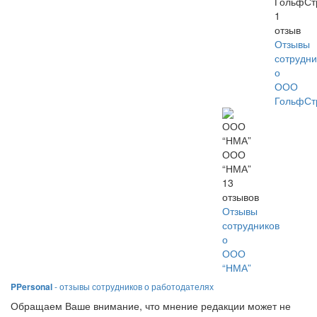
ГольфСт
1
отзыв
Отзывы
сотрудни
о
ООО
ГольфСт
ООО
“НМА”
13
отзывов
Отзывы
сотрудников
о
ООО
“НМА”
PPersonal
- отзывы сотрудников о работодателях
Обращаем Ваше внимание, что мнение редакции может не