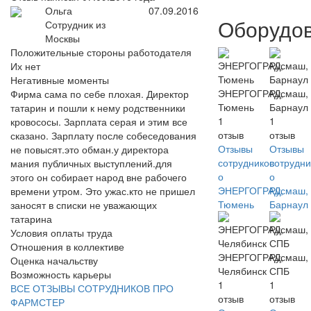
Ольга
07.09.2016
Оборудо
Сотрудник из
Москвы
Положительные стороны работодателя
Их нет
Негативные моменты
ЭНЕРГОГРАД,
Русмаш,
Фирма сама по себе плохая. Директор
Тюмень
Барнаул
татарин и пошли к нему родственники
1
1
кровососы. Зарплата серая и этим все
отзыв
отзыв
сказано. Зарплату после собеседования
Отзывы
Отзывы
не повысят.это обман.у директора
сотрудников
сотрудни
мания публичных выступлений.для
о
о
этого он собирает народ вне рабочего
ЭНЕРГОГРАД,
Русмаш,
времени утром. Это ужас.кто не пришел
Тюмень
Барнаул
заносят в списки не уважающих
татарина
Условия оплаты труда
Отношения в коллективе
ЭНЕРГОГРАД,
Русмаш,
Оценка начальству
Челябинск
СПБ
Возможность карьеры
1
1
ВСЕ ОТЗЫВЫ СОТРУДНИКОВ ПРО
отзыв
отзыв
ФАРМСТЕР