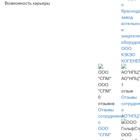
Возможность карьеры
о
Краснод
завод
котельно
и
энергети
оборудо
ООО
КЗКЭО
КОГЕНЕ
АО"НПЦ"
ООО
1
"СПМ"
отзыв
0
Отзывы
отзывов
сотрудни
Отзывы
о
сотрудников
АО"НПЦ"
о
ООО
"СПМ"
ООО