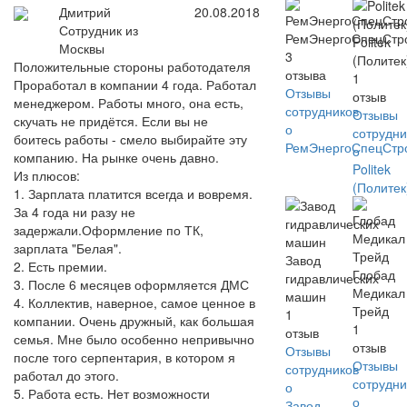
Дмитрий
20.08.2018
Сотрудник из
РемЭнергоСпецСтр
Politek
Москвы
3
(Политек
Положительные стороны работодателя
отзыва
1
Проработал в компании 4 года. Работал
Отзывы
отзыв
менеджером. Работы много, она есть,
сотрудников
Отзывы
скучать не придётся. Если вы не
о
сотрудни
боитесь работы - смело выбирайте эту
РемЭнергоСпецСтр
о
компанию. На рынке очень давно.
Politek
Из плюсов:
(Политек
1. Зарплата платится всегда и вовремя.
За 4 года ни разу не
задержали.Оформление по ТК,
зарплата "Белая".
Завод
2. Есть премии.
Глобад
гидравлических
3. После 6 месяцев оформляется ДМС
Медикал
машин
4. Коллектив, наверное, самое ценное в
Трейд
1
компании. Очень дружный, как большая
1
отзыв
семья. Мне было особенно непривычно
отзыв
Отзывы
после того серпентария, в котором я
Отзывы
сотрудников
работал до этого.
сотрудни
о
5. Работа есть. Нет возможности
о
Завод