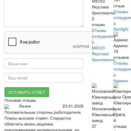
МЮЭЗ
отзыв
Якусткие
Отзывы
бриллианты
сотрудни
2
о
отзыва
Sunlight
Отзывы
сотрудников
о
Адамас
МЮЭЗ
18
Якусткие
отзывов
бриллианты
Отзывы
сотрудни
о
Адамас
ОСТАВИТЬ ОТВЕТ
Похожие отзывы
Ювелир
Лилия
23.01.2026
Московский
дом
Положительные стороны работодателя
Ювелирный
Opera
Планы высокие ставят. Стараются
завод
4
облегчить жизнь акциями,
37
отзыва
предложениями индивидуальными, но