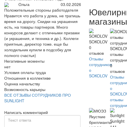
Ольга
03.02.2026
Ювелирн
Положительные стороны работодателя
Нравится что работа у дома, не тратишь
магазин
время на дорогу. Скидки на украшения
есть, на товары партнеров. Много
конкурсов делают с отличными призами
(и украшения, и техника и др.). Коллеги
SOKOLOV
приятные, директор тоже. еще бы
0
SOKOLO
холодильник купили в подсобку для
отзывов
отзывы
полного счастья)
Отзывы
сотрудни
Негативные моменты
сотрудников
0
нет
о
отзывов
Условия оплаты труда
SOKOLOV
Отзывы
Отношения в коллективе
сотрудни
Оценка начальству
о
Возможность карьеры
SOKOLO
ВСЕ ОТЗЫВЫ СОТРУДНИКОВ ПРО
отзывы
SUNLIGHT
сотрудни
Написать комментарий
Sunlight
141