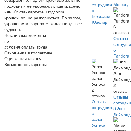
сотрудников
Mercury
подходит и не удобная, лучше красную
о
или ч/б стандартное. Подсобка
Волжский
крошечная, не развернуться. По залам,
Pandora
Ювелир
украшениям, зарплате, коллективу - все
6
чудесно.
отзывов
Негативные моменты
Отзывы
нет
сотрудни
Условия оплаты труда
о
Отношения в коллективе
Pandora
Оценка начальству
Возможность карьеры
Эпл
Залог
Даймонд
Успеха
2
2
отзыва
отзыва
Отзывы
Отзывы
сотрудни
сотрудников
о Эпл
о
Даймонд
Залог
Успеха