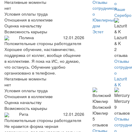
Негативные моменты
Отзывы
о
нет
сотрудников
Наше
Условия оплаты труда
о
Серебро
Отношения в коллективе
Ювелирный
Оценка начальству
дом
Возможность карьеры
Эстет
Полина
12.01.2026
Lazurit
& K
Положительные стороны работодателя
2
Хорошее обучение, наставничество,
отзыва
поддержка от коллег, вообще общение
Отзывы
в коллективе. Я пока на ИС, но думаю,
сотрудни
что останусь. Обучение удобно
о
организовано в телефоне.
Lazurit
Негативные моменты
& K
нет
Условия оплаты труда
Отношения в коллективе
Mercury
Оценка начальству
Волжский
9
Возможность карьеры
Ювелир
отзывов
Рита
12.01.2026
5
Отзывы
Положительные стороны работодателя
отзывов
сотрудни
Не нравится форма черная
Отзывы
о
совершенно, под эти красивые залы не