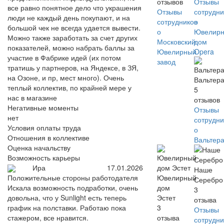
отзывов
Отзывы
все равно понятное дело что украшения
Отзывы
сотрудни
люди не каждый день покупают, и на
сотрудников
о
большой чек не всегда удается вывести.
о
Ювелир
Можно также заработать за счет других
Московский
дом
показателей, можно набрать баллы за
Ювелирный
Opera
участие в Фабрике идей (их потом
завод
тратишь у партнеров, на Яндексе, в ЗЯ,
на Озоне, и пр, мест много). Очень
Вальтер
теплый коллектив, по крайней мере у
5
нас в магазине
отзывов
Негативные моменты
Отзывы
нет
сотрудни
Условия оплаты труда
о
Отношения в коллективе
Вальтер
Оценка начальству
Возможность карьеры
Ира
17.01.2026
Наше
Положительные стороны работодателя
Ювелирный
Серебро
Искала возможность подработки, очень
дом
3
довольна, что у Sunlight есть теперь
Эстет
отзыва
график на полставки. Работаю пока
3
Отзывы
стажером, все нравится.
отзыва
сотрудни