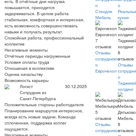
есть. В отчётные дни нагрузка
о
о
повышается, приходится
Стендли
Реальны
задерживаться. В целом работа
Мебель
кухни
стабильная, комфортная и интересная,
есть возможность совершенствовать
навыки и получать результат.
Еврочехол
Спокойная работа, профессиональный
7
Тиджике
коллектив
отзывов
холдинг
Негативные моменты
Отзывы
8
Отчётные периоды нагруженные
сотрудников
отзывов
Условия оплаты труда
о
Отзывы
Отношения в коллективе
Еврочехол
сотрудни
Оценка начальству
о
Возможность карьеры
Тиджике
Логист
30.12.2025
холдинг
Сотрудник из
Санкт-Петербурга
Положительные стороны работодателя
Мебельери
Планирование маршрутов интересное,
5
Дятьково
всегда есть новые задачи. Команда
отзывов
Мебель
сплоченная, поддержка коллег
Отзывы
8
ощущается.
сотрудников
отзывов
Негативные моменты