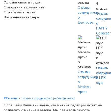
Условия оплаты труда
отзыва
4
Отношения в коллективе
Отзывы
отзыва
Оценка начальству
сотрудников
Отзывы
Возможность карьеры
о
сотрудни
Центрсвет
о
HAPPY
Collectio
LEX
Мебель
style
Артис
8
8
отзывов
отзывов
Отзывы
Отзывы
сотрудни
сотрудников
о LEX
о
style
Мебель
Артис
PPersonal
- отзывы сотрудников о работодателях
Обращаем Ваше внимание, что мнение редакции может не
совпадать с мнением автора. Мы даем возможность