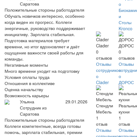
Саратова
о
Положительные стороны работодателя
Биоками
Обучать новичков интересно, особенно
и
когда виден их прогресс. Коллеги
Столы
энергичные, руководство поддерживает
Kronco
инициативу. Зарплата стабильная.
Подготовка материалов требует
Clader
ДОРОС
времени, но итог вдохновляет и даёт
0
0
ощущение важности своей работы для
отзывов
отзывов
команды.
Отзывы
Отзывы
Негативные моменты
сотрудников
сотрудни
Много времени уходит на подготовку
о
о
Условия оплаты труда
Clader
ДОРОС
Отношения в коллективе
Оценка начальству
Возможность карьеры
Ульяна
29.01.2026
Стендли
Реальны
Сотрудник из
Мебель
кухни
Саратова
1
1
Положительные стороны работодателя
отзыв
отзыв
Коллеги компетентные, всегда готовы
Отзывы
Отзывы
помочь, зарплата стабильная, премии
сотрудников
сотрудни