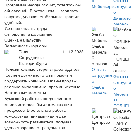
о
Отзывы
Программа иногда глючит, хотелось бы
Мебельери
сотрудни
обновлений. В остальном — зарплата
о
вовремя, условия стабильные, график
Дятьково
удобный.
Мебель
Условия оплаты труда
Отношения в коллективе
Оценка начальству
Возможность карьеры
Эльба
Мебель
Толя
11.12.2025
Мебель
за
Сотрудник из
6
ПОЛЦЕ
Екатеринбурга
отзывов
84
Положительные стороны работодателя
Отзывы
отзыва
Коллеги дружные, готовы помочь и
сотрудников
Отзывы
поддержать новичков. Планы продаж
о
сотрудни
реально выполнимые, премии честные.
Эльба
о
Негативные моменты
Мебель
Мебель
Бумажной работы иногда слишком
за
много, хотелось бы автоматизации
ПОЛЦЕ
процессов. В остальном работа
комфортная, динамичная и даёт
возможность развиваться, получая
Центрсвет
HAPPY
удовлетворение от результатов.
4
Collectio