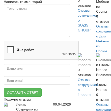
0
Мебели
Написать комментарий
отзывов
из
Отзывы
Сосны
сотрудников
0
о
отзывов
SOZIS
Отзывы
GROUP
сотрудни
о Дом
Мебели
из
Сосны
imodern
0
отзывов
Биоками
Отзывы
и
сотрудников
Столы
о
Kronco
ОСТАВИТЬ ОТВЕТ
imodern
0
Похожие отзывы
отзывов
Ленар
09.04.2026
Отзывы
Сотрудник из
сотрудни