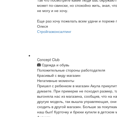
Так что посмотрите какие люди Вас окружают!
может по-свински, но спокойно жить, зная, что
не могу и не хочу.
Еще раз хочу пожелать всем удачи и пореже п
Олеся
Стройгазконсалтинг
Concept Club
Одежда и обувь
Положительные стороны работодателя
Красивый с виду магазин
Негативные моменты
Пришел с ребенком в магазин Акула прикупит
думаете. При примерке не походил размер, т
выгоняла нас из магазина, сообщив, что на н
другую модель, так вышла управляющая, он
сходить в другой магазин. Больше за покупка
наш был! Курточку и брюки купили в детском 