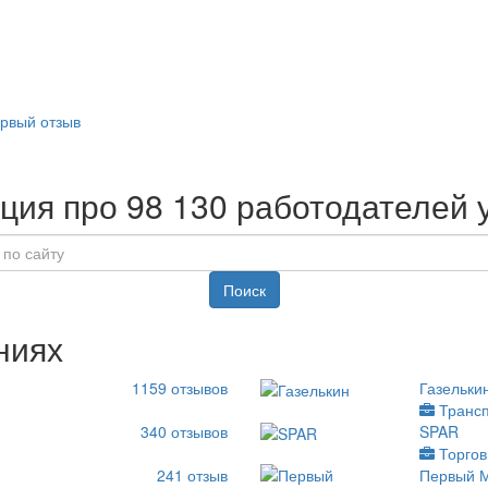
ервый отзыв
ия про 98 130 работодателей у
Поиск
ниях
1159
отзывов
Газельки
Трансп
340
отзывов
SPAR
Торгов
241
отзыв
Первый 