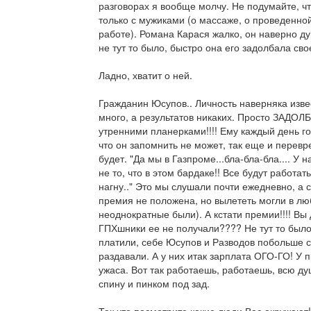
разговорах я вообще молчу. Не подумайте, чт
только с мужиками (о массаже, о проведенной 
работе). Романа Карася жалко, он наверно ду
не тут то было, быстро она его задолбала св
Ладно, хватит о ней.
Гражданин Юсупов.. Личность наверняка изве
много, а результатов никаких. Просто ЗАДО
утренними планерками!!!! Ему каждый день го
что он запомнить не может, так еще и перевре
будет. "Да мы в Газпроме...бла-бла-бла.... У
не то, что в этом бардаке!! Все будут работат
нагну.." Это мы слушали почти ежедневно, а с
премия не положена, но вылететь могли в лю
неоднократные были). А кстати премии!!!! Вы
ГПХшники ее не получали???? Не тут то был
платили, себе Юсупов и Разводов побольше с
раздавали. А у них итак зарплата ОГО-ГО! У 
ужаса. Вот так работаешь, работаешь, всю д
спину и пинком под зад.