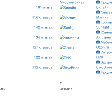
Проду
181
отзыв
Билайн
Связь 
156
отзывов
Магнит
Торгов
142
отзыва
Sunlight
Ювели
134
отзыва
Ангстрем
Мебел
127
отзывов
Ozon.ru
Интер
122
отзыва
ПИК
Застр
112
отзывов
ВкусВилл
Проду
+
елей
Отзывов