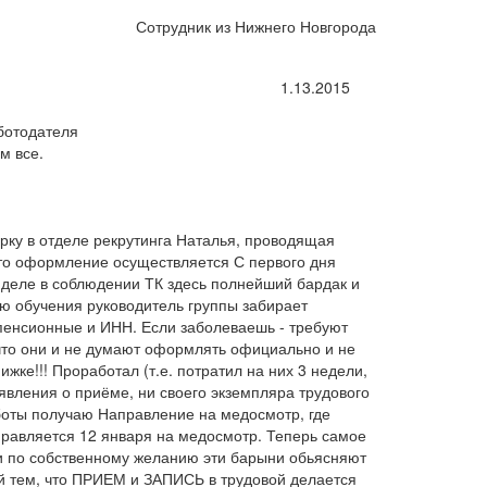
Сотрудник из Нижнего Новгорода
1.13.2015
ботодателя
м все.
орку в отделе рекрутинга Наталья, проводящая
то оформление осуществляется С первого дня
 деле в соблюдении ТК здесь полнейший бардак и
ю обучения руководитель группы забирает
 пенсионные и ИНН. Если заболеваешь - требуют
что они и не думают оформлять официально и не
ижке!!! Проработал (т.е. потратил на них 3 недели,
аявления о приёме, ни своего экземпляра трудового
боты получаю Направление на медосмотр, где
правляется 12 января на медосмотр. Теперь самое
и по собственному желанию эти барыни обьясняют
ой тем, что ПРИЕМ и ЗАПИСЬ в трудовой делается