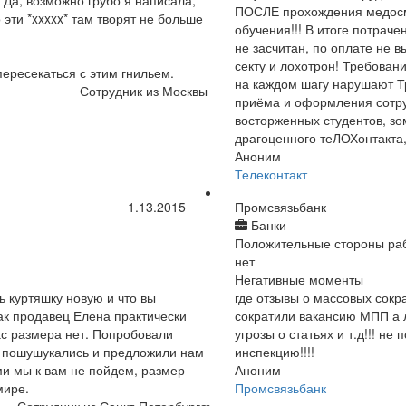
 Да, возможно грубо я написала,
ПОСЛЕ прохождения медосмо
 эти *xxxxx* там творят не больше
обучения!!! В итоге потраче
не засчитан, по оплате не в
секту и лохотрон! Требован
ересекаться с этим гнильем.
на каждом шагу нарушают Т
Сотрудник из Москвы
приёма и оформления сотруд
восторженных студентов, з
драгоценного теЛОХонтакта, 
Аноним
Телеконтакт
1.13.2015
Промсвязьбанк
Банки
Положительные стороны ра
нет
Негативные моменты
ь куртяшку новую и что вы
где отзывы о массовых сокр
ак продавец Елена практически
сократили вакансию МПП а л
ас размера нет. Попробовали
угрозы о статьях и т.д!!! н
и пошушукались и предложили нам
инспекцию!!!!
ми мы к вам не пойдем, размер
Аноним
мире.
Промсвязьбанк