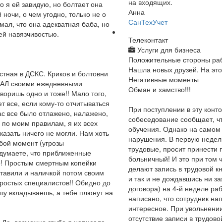
на входящих.
о я ей завидую, но болтает она
Анна
ночи, о чем угодно, только не о
СанТехУчет
мал, что она адекватная баба, но
оей навязчивостью.
Телеконтакт
Услуги для бизнеса
Положительные стороны ра
Нашла новых друзей. На это
стная в ДСКС. Криков и болтовни
Негативные моменты
ЛБАЛ своими ежедневными
Обман и хамство!!!
воришь одно и тоже!! Мало того,
т все, если кому-то отчитываться
При поступлении в эту конт
 нас все было отлажено, налажено,
собеседование сообщает, ч
ь по моим правилам, я их всех
обучения. Однако на самом
казать ничего не могли. Нам хоть
нарушения. В первую недел
бой момент (угрозы
трудовые, просит принести
 думаете, что приближенные
больничный! И это при том 
о! Простым смертным копейки
делают запись в трудовой кн
тавили и наличкой потом своим
и так и не дождавшись ни з
простых специалистов!! Обидно до
договора) на 4-й неделе ра
ушу вкладываешь, а тебе плюнут на
написано, что сотрудник на
интересное. При увольнени
отсутствие записи в трудов