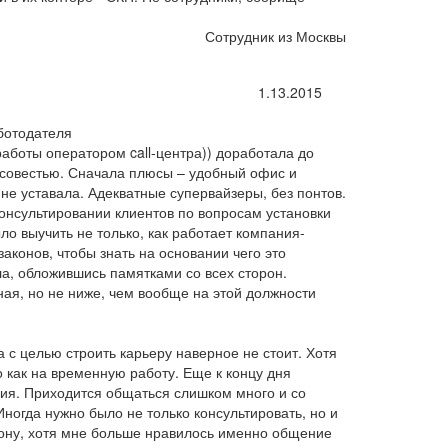
Сотрудник из Москвы
1.13.2015
ботодателя
работы оператором call-центра)) доработала до
 совестью. Сначала плюсы – удобный офис и
 не уставала. Адекватные супервайзеры, без понтов.
онсультировании клиентов по вопросам установки
ло выучить не только, как работает компания-
законов, чтобы знать на основании чего это
ла, обложившись памятками со всех сторон.
ая, но не ниже, чем вообще на этой должности
а с целью строить карьеру наверное не стоит. Хотя
о как на временную работу. Еще к концу дня
ия. Приходится общаться слишком много и со
огда нужно было не только консультировать, но и
фону, хотя мне больше нравилось именно общение