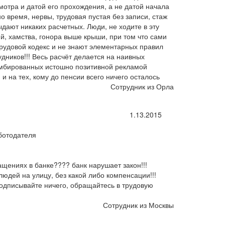
тра и датой его прохождения, а не датой начала
но время, нервы, трудовая пустая без записи, стаж
ыдают никаких расчетных. Люди, не ходите в эту
ий, хамства, гонора выше крыши, при том что сами
рудовой кодекс и не знают элементарных правил
ников!!! Весь расчёт делается на наивных
омбированных истошно позитивной рекламой
и на тех, кому до пенсии всего ничего осталось
Сотрудник из Орла
1.13.2015
ботодателя
ащениях в банке???? банк нарушает закон!!!
юдей на улицу, без какой либо компенсации!!!
е подписывайте ничего, обращайтесь в трудовую
Сотрудник из Москвы