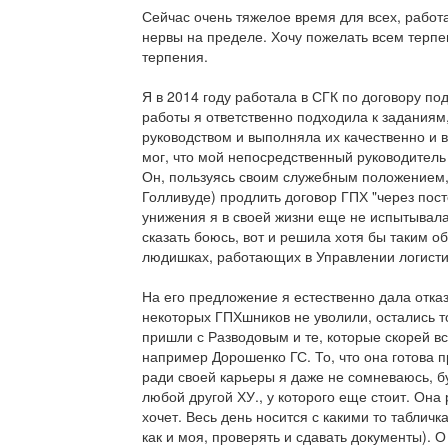
Сейчас очень тяжелое время для всех, работ
нервы на пределе. Хочу пожелать всем терпе
терпения.
Я в 2014 году работала в СГК по договору по
работы я ответственно подходила к задания
руководством и выполняла их качественно и в с
мог, что мой непосредственный руководитель (
Он, пользуясь своим служебным положением,
Голливуде) продлить договор ГПХ "через посте
унижения я в своей жизни еще не испытывала..
сказать боюсь, вот и решила хотя бы таким о
людишках, работающих в Управлении логисти
На его предложение я естественно дала отказ
некоторых ГПХшников не уволили, остались 
пришли с Разводовым и те, которые скорей в
например Дорошенко ГС. То, что она готова 
ради своей карьеры я даже не сомневаюсь, б
любой другой ХУ., у которого еще стоит. Она 
хочет. Весь день носится с какими то табличк
как и моя, проверять и сдавать документы).