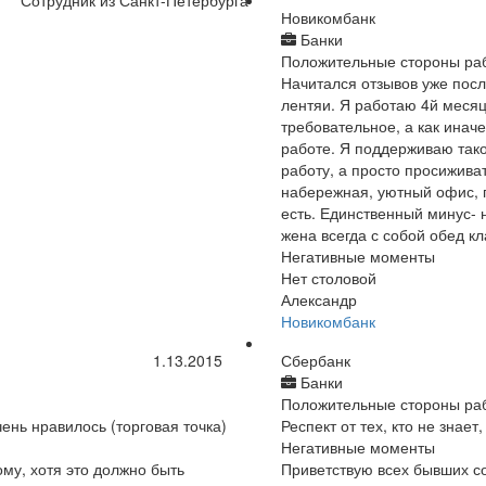
Сотрудник из Санкт-Петербурга
Новикомбанк
Банки
Положительные стороны ра
Начитался отзывов уже посл
лентяи. Я работаю 4й месяц
требовательное, а как инач
работе. Я поддерживаю тако
работу, а просто просижива
набережная, уютный офис, 
есть. Единственный минус- 
жена всегда с собой обед кл
Негативные моменты
Нет столовой
Александр
Новикомбанк
1.13.2015
Сбербанк
Банки
Положительные стороны ра
ень нравилось (торговая точка)
Респект от тех, кто не знает
Негативные моменты
му, хотя это должно быть
Приветствую всех бывших со