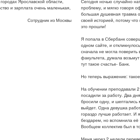
х городах Ярославской области,
Сегодня ночью случайно натк
ство и зарплата очень маленькая,
проблему, и мягко говоря оф
большая душевная травма от
Сотрудник из Москвы
своей историей, потому что
это прошли!
Я попала в Сбербанк совер
одном сайте, и откликнулось
сначала не могла поверить в
факультета, думала возьмут
тут такое счастье- Банк.
Но теперь выражение: такое 
На обучении преподавали 2 
посадили за работу. Два дн
бросили одну, и шептались 
выйдет. Одна девушка работ
гораздо лучше работает. И 
бездарем, но вспомнила её ч
Вообщем коллектив был в т
Меня через 2 недели переве