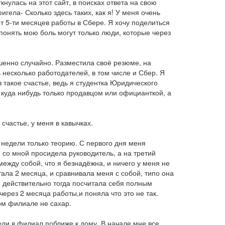
нулась на этот сайт, в поисках ответа на свою
игела- Сколько здесь таких, как я! У меня очень
 5-ти месяцев работы в Сбере. Я хочу поделиться
 понять мою боль могут только люди, которые через
шенно случайно. Разместила своё резюме, на
 несколько работодателей, в том числе и Сбер. Я
 такое счастье, ведь я студентка Юридического
 куда нибудь только продавцом или официанткой, а
счастье, у меня в кавычках.
недели только теорию. С первого дня меня
я со мной просидела руководитель, а на третий
между собой, что я безнадёжна, и ничего у меня не
ала 2 месяца, и сравнивала меня с собой, типо она
я действительно тогда посчитала себя полным
ерез 2 месяца работы,и поняла что это не так.
ом филиале не сахар.
ли в филиал поближе к дому. В начале мне все