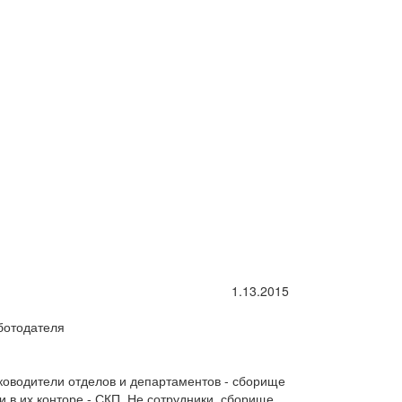
1.13.2015
ботодателя
ководители отделов и департаментов - сборище
и в их конторе - СКП. Не сотрудники, сборище