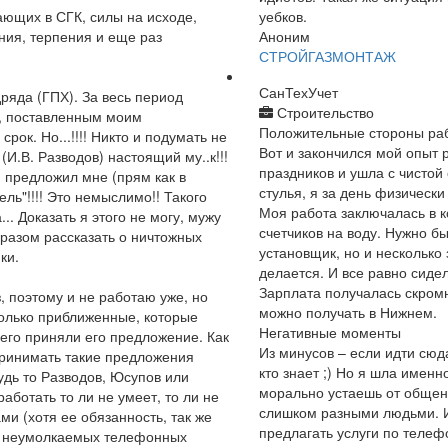
ающих в СГК, силы на исходе,
уебков.
ния, терпения и еще раз
Аноним
СТРОЙГАЗМОНТАЖ
СанТехУчет
дряда (ГПХ). За весь период
Строительство
м, поставленным моим
Положительные стороны ра
рок. Но...!!!! Никто и подумать не
Вот и закончился мой опыт 
И.В. Разводов) настоящий му..к!!!
праздников и ушла с чистой
 предложил мне (прям как в
стулья, я за день физически
ль"!!!! Это немыслимо!! Такого
Моя работа заключалась в к
. Доказать я этого не могу, мужу
счетчиков на воду. Нужно бы
бразом рассказать о ничтожных
установщик, но и несколько 
ки.
делается. И все равно сиде
Зарплата получалась скромн
, поэтому и не работаю уже, но
можно получать в Нижнем.
только приближенные, которые
Негативные моменты
сего приняли его предложение. Как
Из минусов – если идти сюд
принимать такие предложения
кто знает ;) Но я шла именн
удь то Разводов, Юсупов или
морально устаешь от общен
работать то ли не умеет, то ли не
слишком разными людьми. Ин
ами (хотя ее обязанность, так же
предлагать услуги по теле
 О неумолкаемых телефонных