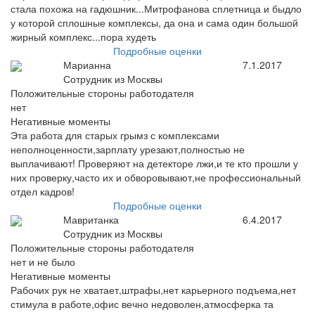
стала похожа на гадюшник...Митрофанова сплетница и быдло
у которой сплошные комплексы, да она и сама один большой
жирный комплекс...пора худеть
Подробные оценки
Марианна
7.1.2017
Сотрудник из Москвы
Положительные стороны работодателя
нет
Негативные моменты
Эта работа для старых грымз с комплексами
неполноценности,зарплату урезают,полностью не
выплачивают! Проверяют на детекторе лжи,и те кто прошли у
них проверку,часто их и обворовывают,не профессиональный
отдел кадров!
Подробные оценки
Мавританка
6.4.2017
Сотрудник из Москвы
Положительные стороны работодателя
нет и не было
Негативные моменты
Рабочих рук не хватает,штрафы,нет карьерного подъема,нет
стимула в работе,офис вечно недоволен,атмосферка та