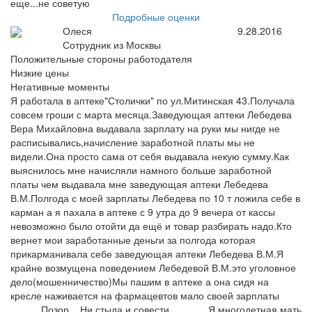
еще...не советую
Подробные оценки
Олеся
9.28.2016
Сотрудник из Москвы
Положительные стороны работодателя
Низкие цены
Негативные моменты
Я работала в аптеке"Столички" по ул.Митинская 43.Получала
совсем гроши с марта месяца.Заведующая аптеки Лебедева
Вера Михайловна выдавала зарплату на руки мы нигде не
расписывались,начисление заработной платы мы не
видели.Она просто сама от себя выдавала некую сумму.Как
выяснилось мне начисляли намного больше заработной
платы чем выдавала мне заведующая аптеки Лебедева
В.М.Полгода с моей зарплаты Лебедева по 10 т ложила себе в
карман а я пахала в аптеке с 9 утра до 9 вечера от кассы
невозможно было отойти да ещё и товар разбирать надо.Кто
вернет мои заработанные деньги за полгода которая
прикарманивала себе заведующая аптеки Лебедева В.М.Я
крайне возмущена поведением Лебедевой В.М.это уголовное
дело(мошенничество)Мы пашим в аптеке а она сидя на
кресле наживается на фармацевтов мало своей зарплаты
........ . Позор ...Ни стыда и совести..............Я многодетная мать