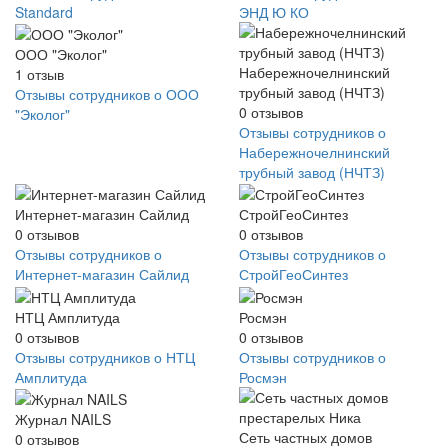
Standard
ЭНД Ю КО
ООО "Эколог"
Набережночелнинский
1
отзыв
трубный завод (НЧТЗ)
Отзывы сотрудников о ООО
0
отзывов
"Эколог"
Отзывы сотрудников о
Набережночелнинский
трубный завод (НЧТЗ)
Интернет-магазин Сайлид
СтройГеоСинтез
0
отзывов
0
отзывов
Отзывы сотрудников о
Отзывы сотрудников о
Интернет-магазин Сайлид
СтройГеоСинтез
НТЦ Амплитуда
Росмэн
0
отзывов
0
отзывов
Отзывы сотрудников о НТЦ
Отзывы сотрудников о
Амплитуда
Росмэн
Журнал NAILS
Сеть частных домов
0
отзывов