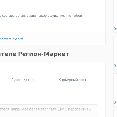
о состава организации, такое ощущение, что тобой
О
обные оценки
ателе Регион-Маркет
О
Руководство
Карьерный рост
О