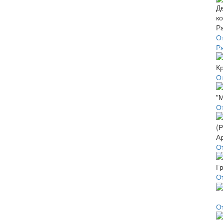
О
Р
О
О
О
О
О