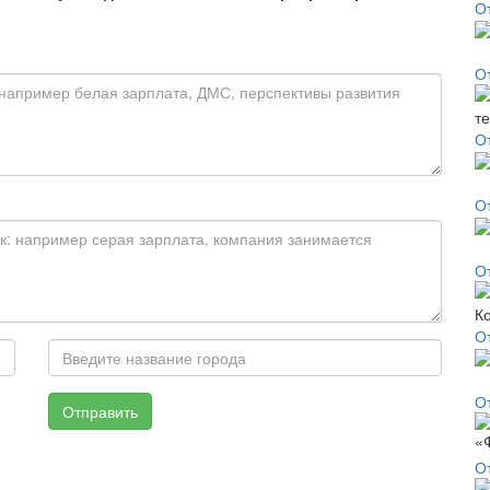
О
О
О
О
О
О
От
Отправить
О