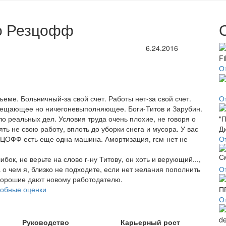
о Резцофф
6.24.2016
От
ъеме. Больничный-за свой счет. Работы нет-за свой счет.
О
обещающее но ничегоневыполняющее. Боги-Титов и Зарубин.
о реальных дел. Условия труда очень плохие, не говоря о
ть не свою работу, вплоть до уборки снега и мусора. У вас
ЗЦОФФ есть еще одна машина. Амортизация, гсм-нет не
О
бок, не верьте на слово г-ну Титову, он хоть и верующий...,
а о чем я, близко не подходите, если нет желания пополнить
О
ь хорошие дают новому работодателю.
обные оценки
О
Руководство
Карьерный рост