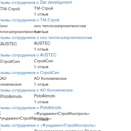
тзывы сотрудников о Dar development
ТМ-Строй
1
отзыв
тзывы сотрудников о ТМ-Строй
ооо теплогазпроектмонтаж
1
отзыв
тзывы сотрудников о ооо теплогазпроектмонтаж
AUSTEC
1
отзыв
тзывы сотрудников о AUSTEC
СтройСип
1
отзыв
тзывы сотрудников о СтройСип
АО Коломяжское
1
отзыв
тзывы сотрудников о АО Коломяжское
Potolkimolo
1
отзыв
зывы сотрудников о Potolkimolo
«ФундаментСтройКонтроль»
1
отзыв
тзывы сотрудников о «ФундаментСтройКонтроль»
Девелоперская компания Радиант