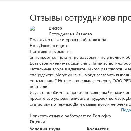
Отзывы сотрудников пр
Виктор
Сотрудник из Иваново
Положительные стороны работодателя
Нет. Даже не ищите
Негативные моменты
Зп конвертная, платят не вовремя и не в полном об
Есть свое мнение-за свой счет. Начальство много
Остальные вроде в адеквате. Много разговоров, мал
спецодежде. Могут унизить, могут заставить выполня
есть машина? Нет не правильно, теперь у ООО РЕ
слышали.
И, да, я не обижена, просто не совершайте моих оши
просите все условия вписать в трудовой договор. Д
статистику по текучке. Да и отзывы потом не очен
Подр
Написать отзыв о работодателе Резцофф
Оценки
Условия труда
Коллектив