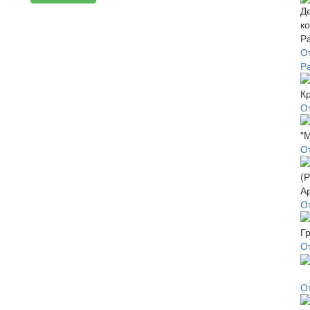
О
Р
О
О
О
О
О