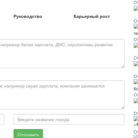
О
Руководство
Карьерный рост
О
О
О
О
О
От
О
Отправить