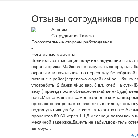
Отзывы сотрудников 
Аноним
Сотрудник из Томска
Положительные стороны работодателя
-
Негативные моменты
Водитель за 7 месяцев получил следующие выплаты
охраны приказ Майкова не выпускать за пределы б
охраны или начальника по персоналу-белобрысой,
питание в рейсе(перевозка людей)-сайра 1 банка,па
употребить) 2 банки,яйцо вар. 3 шт.,хлеб.На сутки
везут),приезд после обеда,ночевка(где нибудь),ден
ночь.Мытье машины-самое важное в компании,ремон
прописано-запрещается заходить в жилое,в столову
подкинуть пивную бут. и сфот-ать,фот-ют все.А сам
процентов 50-60 через 1-1,5 месяца,а потом как в 
месячной задержке.Да,чуть не забыл,водитель хотел
автобус...
Подр