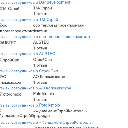
тзывы сотрудников о Dar development
ТМ-Строй
1
отзыв
тзывы сотрудников о ТМ-Строй
ооо теплогазпроектмонтаж
1
отзыв
тзывы сотрудников о ооо теплогазпроектмонтаж
AUSTEC
1
отзыв
тзывы сотрудников о AUSTEC
СтройСип
1
отзыв
тзывы сотрудников о СтройСип
АО Коломяжское
1
отзыв
тзывы сотрудников о АО Коломяжское
Potolkimolo
1
отзыв
зывы сотрудников о Potolkimolo
«ФундаментСтройКонтроль»
1
отзыв
тзывы сотрудников о «ФундаментСтройКонтроль»
Девелоперская компания Радиант