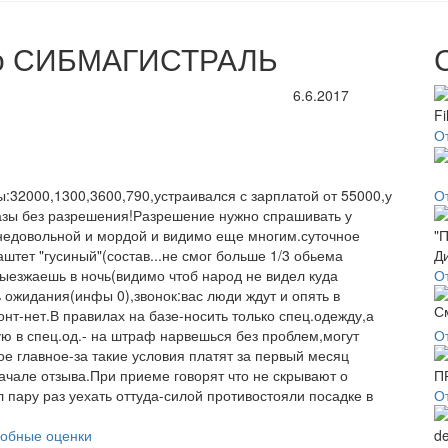
про СИБМАГИСТРАЛЬ
6.6.2017
От
:32000,1300,3600,790,устраивался с зарплатой от 55000,у
О
азы без разрешения!Разрешение нужно спрашивать у
недовольной и мордой и видимо еще многим.суточное
штет "гусиный"(состав...не смог больше 1/3 обьема
!Выезжаешь в ночь(видимо чтоб народ не видел куда
О
ь ожидания(инфы 0),звонок:вас люди ждут и опять в
т-нет.В правилах на базе-носить только спец.одежду,а
ю в спец.од.- на штраф нарвешься без проблем,могут
О
ое главное-за такие условия платят за первый месяц
начале отзыва.При приеме говорят что не скрывают о
 пару раз уехать оттуда-силой противостояли посадке в
О
обные оценки