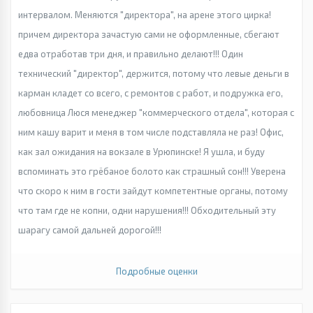
интервалом. Меняются "директора", на арене этого цирка!
причем директора зачастую сами не оформленные, сбегают
едва отработав три дня, и правильно делают!!! Один
технический "директор", держится, потому что левые деньги в
карман кладет со всего, с ремонтов с работ, и подружка его,
любовница Люся менеджер "коммерческого отдела", которая с
ним кашу варит и меня в том числе подставляла не раз! Офис,
как зал ожидания на вокзале в Урюпинске! Я ушла, и буду
вспоминать это грёбаное болото как страшный сон!!! Уверена
что скоро к ним в гости зайдут компетентные органы, потому
что там где не копни, одни нарушения!!! Обходительный эту
шарагу самой дальней дорогой!!!
Подробные оценки