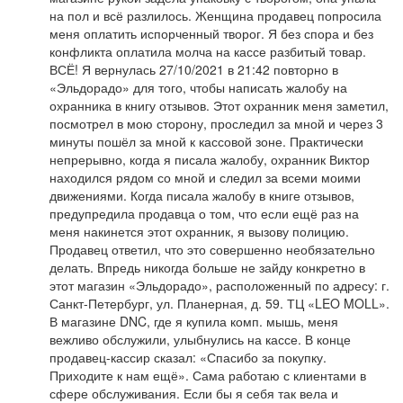
на пол и всё разлилось. Женщина продавец попросила
меня оплатить испорченный творог. Я без спора и без
конфликта оплатила молча на кассе разбитый товар.
ВСЁ! Я вернулась 27/10/2021 в 21:42 повторно в
«Эльдорадо» для того, чтобы написать жалобу на
охранника в книгу отзывов. Этот охранник меня заметил,
посмотрел в мою сторону, проследил за мной и через 3
минуты пошёл за мной к кассовой зоне. Практически
непрерывно, когда я писала жалобу, охранник Виктор
находился рядом со мной и следил за всеми моими
движениями. Когда писала жалобу в книге отзывов,
предупредила продавца о том, что если ещё раз на
меня накинется этот охранник, я вызову полицию.
Продавец ответил, что это совершенно необязательно
делать. Впредь никогда больше не зайду конкретно в
этот магазин «Эльдорадо», расположенный по адресу: г.
Санкт-Петербург, ул. Планерная, д. 59. ТЦ «LEO MOLL».
В магазине DNC, где я купила комп. мышь, меня
вежливо обслужили, улыбнулись на кассе. В конце
продавец-кассир сказал: «Спасибо за покупку.
Приходите к нам ещё». Сама работаю с клиентами в
сфере обслуживания. Если бы я себя так вела и