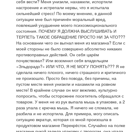
себя вести? Меня унизили, нахамили, испортили
настроение и истрепали нервы, что я испытала
сильнейший стресс! По моему мнению, в данной
ситуации мне был причинён моральный вред,
повлекший ухудшение моего психоэмоционального
состояния. ПОЧЕМУ Я ДОЛЖНА ВЫСЛУШИВАТЬ И
ТЕРПЕТЬ ТАКОЕ ОБРАЩЕНИЕ ПРОСТО НИ ЗА ЧТО???
На основании чего он выгнал меня из магазина? Если с
моей стороны не было совершено абсолютно никаких
противоправных действий. Он себя царём
почувствовал? Или возомнил себя владельцем
«Эльдорадо?» ИЛИ ЧТО, Я НЕ МОГУ ПОНЯТЬ??? Я не
сделала ничего плохого, ничего страшного и критичного
не произошло. Просто без повода, без причины, на
пустом месте меня унизили и нахамили на ровном
месте! В крайнем случае он мог вежливо, культурно
попросить, чтобы осторожнее посетитель обращался с
товаром. У меня не из рук выпала мышь в упаковке, а 2
раза упала с крючка мышь. Я ничего не сломала, не
разбила и не испортила. Для примера, могу описать
ситуацию вкратце, которая со мной произошла в
продуктовом магазине Перекрёсток. Случайно на полке
магазине рукой задела упаковку с творогом, она упала