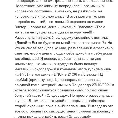
не подходила и не смотрела, не трогала больше ничего.
Целостность упаковки не повредилась, все мыши в
исправном состоянии, а именно, не разбились, не
испортились и не сломались. В этот момент, ко мне
подошёл высокий, светленький охранник по имени
Виктор, наорал на меня и нахамил. Завопил: «Твою
мать, ты чё тут делаешь, давай аккуратнее!!!»
Развернулся и ушёл. Я вслед ему спокойно ответила:
«Давайте Вы не будете со мной так разговаривать?» На
что он снова вернулся ко мне, разъярённо и агрессивно
ответил, чтоб я шла отсюда к себе домой и у себя дома
так общалась! Я повесила обратно на крючки две
компьютерные мыши, вынуждена была покинуть
магазин «Эльдорадо» и в конечном итоге купила мышь
«Genius» в магазине «DNC» в 21:36 на 3 этаже ТЦ
LeoMall (приложу чек). Целенаправленно шла за
покупкой компьютерной мыши в Эльдорадо 27/10/2021 и
хотела воспользоваться предложением по смс, своей
бонусной картой «Эльдорадо». Но просто развернулась
и ушла. В том числе за мной непрерывно наблюдал
второй охранник, пока я выбирала мышь. Выглядело это
всё со стороны так, как будто меня приняли за воровку и
я одна пришла ограбить весь «Эльдорадо!»