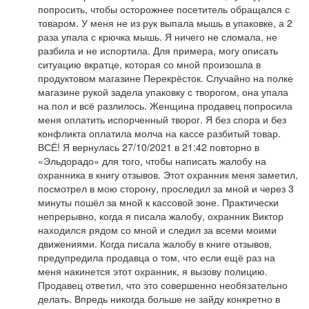
попросить, чтобы осторожнее посетитель обращался с
товаром. У меня не из рук выпала мышь в упаковке, а 2
раза упала с крючка мышь. Я ничего не сломала, не
разбила и не испортила. Для примера, могу описать
ситуацию вкратце, которая со мной произошла в
продуктовом магазине Перекрёсток. Случайно на полке
магазине рукой задела упаковку с творогом, она упала
на пол и всё разлилось. Женщина продавец попросила
меня оплатить испорченный творог. Я без спора и без
конфликта оплатила молча на кассе разбитый товар.
ВСЁ! Я вернулась 27/10/2021 в 21:42 повторно в
«Эльдорадо» для того, чтобы написать жалобу на
охранника в книгу отзывов. Этот охранник меня заметил,
посмотрел в мою сторону, проследил за мной и через 3
минуты пошёл за мной к кассовой зоне. Практически
непрерывно, когда я писала жалобу, охранник Виктор
находился рядом со мной и следил за всеми моими
движениями. Когда писала жалобу в книге отзывов,
предупредила продавца о том, что если ещё раз на
меня накинется этот охранник, я вызову полицию.
Продавец ответил, что это совершенно необязательно
делать. Впредь никогда больше не зайду конкретно в