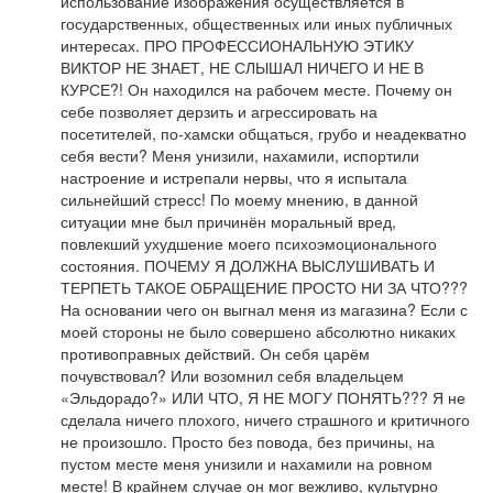
использование изображения осуществляется в
государственных, общественных или иных публичных
интересах. ПРО ПРОФЕССИОНАЛЬНУЮ ЭТИКУ
ВИКТОР НЕ ЗНАЕТ, НЕ СЛЫШАЛ НИЧЕГО И НЕ В
КУРСЕ?! Он находился на рабочем месте. Почему он
себе позволяет дерзить и агрессировать на
посетителей, по-хамски общаться, грубо и неадекватно
себя вести? Меня унизили, нахамили, испортили
настроение и истрепали нервы, что я испытала
сильнейший стресс! По моему мнению, в данной
ситуации мне был причинён моральный вред,
повлекший ухудшение моего психоэмоционального
состояния. ПОЧЕМУ Я ДОЛЖНА ВЫСЛУШИВАТЬ И
ТЕРПЕТЬ ТАКОЕ ОБРАЩЕНИЕ ПРОСТО НИ ЗА ЧТО???
На основании чего он выгнал меня из магазина? Если с
моей стороны не было совершено абсолютно никаких
противоправных действий. Он себя царём
почувствовал? Или возомнил себя владельцем
«Эльдорадо?» ИЛИ ЧТО, Я НЕ МОГУ ПОНЯТЬ??? Я не
сделала ничего плохого, ничего страшного и критичного
не произошло. Просто без повода, без причины, на
пустом месте меня унизили и нахамили на ровном
месте! В крайнем случае он мог вежливо, культурно