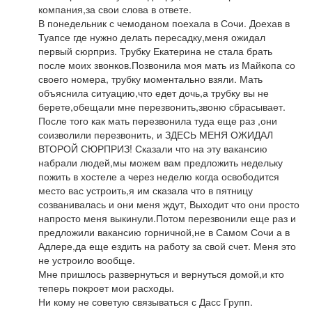
компания,за свои слова в ответе.
В понедельник с чемоданом поехала в Сочи. Доехав в
Туапсе где нужно делать пересадку,меня ожидал
первый сюрприз. Трубку Екатерина не стала брать
после моих звонков.Позвонила моя мать из Майкопа со
своего номера, трубку моментально взяли. Мать
объяснила ситуацию,что едет дочь,а трубку вы не
берете,обещали мне перезвонить,звоню сбрасывает.
После того как мать перезвонила туда еще раз ,они
соизволили перезвонить, и ЗДЕСЬ МЕНЯ ОЖИДАЛ
ВТОРОЙ СЮРПРИЗ! Сказали что на эту вакансию
набрали людей,мы можем вам предложить недельку
пожить в хостеле а через неделю когда освободится
место вас устроить,я им сказала что в пятницу
созванивалась и они меня ждут, Выходит что они просто
напросто меня выкинули.Потом перезвонили еще раз и
предложили вакансию горничной,не в Самом Сочи а в
Адлере,да еще ездить на работу за свой счет. Меня это
не устроило вообще.
Мне пришлось развернуться и вернуться домой,и кто
теперь покроет мои расходы.
Ни кому не советую связываться с Дасс Групп.