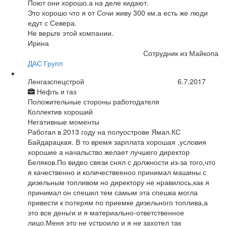
Поют они хорошо.а на деле кидают.
Это хорошо что я от Сочи живу 300 км.а есть же люди
едут с Севера.
Не верьте этой компании.
Ирина
Сотрудник из Майкопа
ДАС Групп
Ленгазспецстрой
6.7.2017
Нефть и газ
Положительные стороны работодателя
Коллектив хороший
Негативные моменты
Работал в 2013 году на полуострове Ямал.КС
Байдарацкая. В то время зарплата хорошая ,условия
хорошие а начальство желает лучшего директор
Беляков.По видео связи снял с должности из-за того,что
я качественно и количествееноо принимал машины с
дизельным топливом но директору не нравилось,как я
принимал он спешил тем самым эта спешка могла
привести к потерям по приемке дизельного топлива,а
это все деньги и я материально-ответственное
лицо.Меня это не устроило и я не захотел так