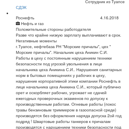
Сотрудник из Туапсе
СДЭК
Роснефть
4.16.2018
Нефть и газ
Положительные стороны работодателя
Разве что крайне низкую зарплату выплачивают в срок.
Негативные моменты
г.Туапсе, нефтебаза РН "Морские причалы", цех "
Морские причалы". Начальник цеха Аникин С.И.
Работы в цеху с постоянным нарушением техники
безопасности под угрозой увольнения в лице
начальника цеха Аникина С.И.. Нарушения санитарных
норм в бытовых помещениях у рабочих в цеху,
нарушение корпоративной этики компании Роснефть в
лице начальника цеха Аникина С.И., который публично
орет и оскорбляет рабочих, угрожает не сдачей
ежегодных проверочных экзаменов по допуску к
производственным работам. Огневые работы (покос
травы бензиновым триммером в газоопасной среде)
производятся без оформления наряда допуска 2ой год
подряд ! Швартовые работы танкеров к причалам
производятся с нарушением техники безопасности под