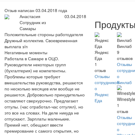
Отзыв написан 03.04.2018 года
Анастасия
03.04.2018
Продукт
Сотрудник из
Самары
Положительные стороны работодателя
Дружный коллектив. Своевременная
Винлаб
выплата з/п
Яндекс
9
Негативные моменты
Еда
отзывов
Работала в Самаре в ОЦО.
1
Отзывы
Руководители некоторых групп
отзыв
сотрудни
(бухгалтерия) не компетентны.
Отзывы
о
Проблемы которые требуют
сотрудников
Винлаб
вмешательства руководства, решаются
о
по несколько месяцев или вообще не
Яндекс
решаются. Добровольно принудительно
Winestyl
Еда
оставляют сверхурочно. Предлагают
1
отгулы. (час отработал-час отгулял), но
отзыв
это все на словах. На деле никуда не
Отзывы
отпускают. Зарплаты маленькие.
сотрудни
Премий нет, обещают ввести
о
премирование с самого открытия, но