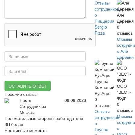
Отзывы
сотрудников
о
Алё
Пиццерия
Деревня
Sergio
0
Pizza
отзывов
Отзывы
сотрудни
о Алё
Деревня
Группа
ОСТАВИТЬ ОТВЕТ
ООО
Компаний
"ВЕСТ-
РусАгро
Похожие отзывы
ФУД"
0
Настя
08.08.2023
0
отзывов
Сотрудник из
отзывов
Отзывы
Москвы
Отзывы
сотрудников
Положительные стороны работодателя
сотрудни
о
ЗП белая
о
Группа
Негативные моменты
ООО