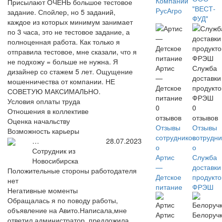
Компаний
Присылают ОЧЕНЬ большое тестовое
"ВЕСТ-
РусАгро
задание. Спойлер, но 5 заданий,
ФУД"
каждое из которых минимум занимает
по 3 часа, это не тестовое задание, а
полноценная работа. Как только я
отправила тестовое, мне сказали, что я
не подхожу = больше не нужна. Я
Артис
Служба
дизайнер со стажем 5 лет. Ощущение
—
доставки
мошенничества от компании. НЕ
Детское
продукто
СОВЕТУЮ МАКСИМАЛЬНО.
питание
ФРЭШ
Условия оплаты труда
0
0
Отношения в коллективе
отзывов
отзывов
Оценка начальству
Отзывы
Отзывы
Возможность карьеры
сотрудников
сотрудни
…
28.07.2023
о
о
Сотрудник из
Артис
Служба
Новосибирска
—
доставки
Положительные стороны работодателя
Детское
продукто
нет
питание
ФРЭШ
Негативные моменты
Обращалась я по поводу работы,
объявление на Авито.Написала,мне
Артис
Белоруч
ответил администратор, предложила