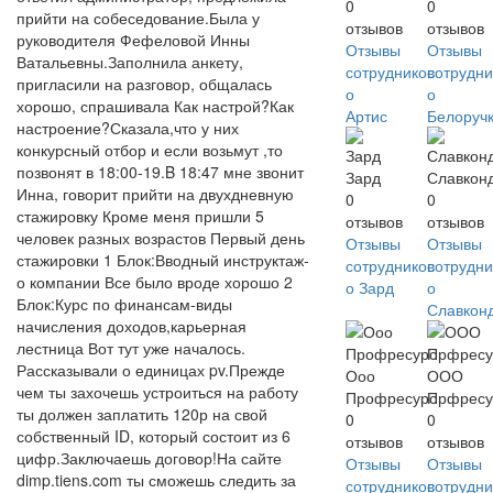
0
0
прийти на собеседование.Была у
отзывов
отзывов
руководителя Фефеловой Инны
Отзывы
Отзывы
Ватальевны.Заполнила анкету,
сотрудников
сотрудни
пригласили на разговор, общалась
о
о
хорошо, спрашивала Как настрой?Как
Артис
Белоруч
настроение?Сказала,что у них
конкурсный отбор и если возьмут ,то
позвонят в 18:00-19.B 18:47 мне звонит
Зард
Славкон
Инна, говорит прийти на двухдневную
0
0
стажировку Кроме меня пришли 5
отзывов
отзывов
человек разных возрастов Первый день
Отзывы
Отзывы
стажировки 1 Блок:Вводный инструктаж-
сотрудников
сотрудни
о компании Все было вроде хорошо 2
о Зард
о
Блок:Курс по финансам-виды
Славкон
начисления доходов,карьерная
лестница Вот тут уже началось.
Рассказывали о единицах pv.Прежде
Ооо
ООО
чем ты захочешь устроиться на работу
Профресурс
Прфресу
ты должен заплатить 120р на свой
0
0
собственный ID, который состоит из 6
отзывов
отзывов
цифр.Заключаешь договор!На сайте
Отзывы
Отзывы
dimp.tiens.com ты сможешь следить за
сотрудников
сотрудни