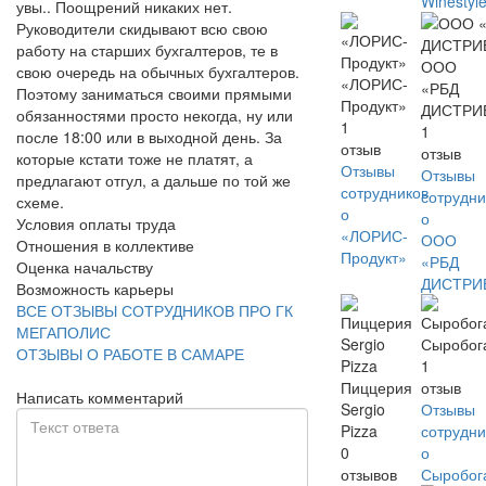
Winestyl
увы.. Поощрений никаких нет.
Руководители скидывают всю свою
работу на старших бухгалтеров, те в
ООО
свою очередь на обычных бухгалтеров.
«ЛОРИС-
«РБД
Поэтому заниматься своими прямыми
Продукт»
ДИСТРИ
обязанностями просто некогда, ну или
1
1
после 18:00 или в выходной день. За
отзыв
отзыв
которые кстати тоже не платят, а
Отзывы
Отзывы
предлагают отгул, а дальше по той же
сотрудников
сотрудни
схеме.
о
о
Условия оплаты труда
«ЛОРИС-
ООО
Отношения в коллективе
Продукт»
«РБД
Оценка начальству
ДИСТРИ
Возможность карьеры
ВСЕ ОТЗЫВЫ СОТРУДНИКОВ ПРО ГК
МЕГАПОЛИС
Сыробог
ОТЗЫВЫ О РАБОТЕ В САМАРЕ
1
Пиццерия
отзыв
Написать комментарий
Sergio
Отзывы
Pizza
сотрудни
0
о
отзывов
Сыробог