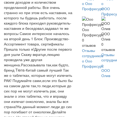
своим доходом и количеством
о Ооо
о
проделанной работы. Все очень
Профресурс
ООО
странно но при этом есть наставник, на
Прфресу
которого ты будешь работать. после
каждого блока приходил руководитель-
наставник и беседовал,задавал те же
Ооо
вопросы Самое интересное началось
ООО
Профресурс
на второй день 1 Блок: Производство-
Олив
0
Ассортимент товара, сертификаты
0
отзывов
Пришла только я!Другие после первого
отзывов
Отзывы
дня ушли Скажу вкратце,лекцию
Отзывы
сотрудников
проводила уже другая
сотрудни
о Ооо
женщина.Рассказывала так,как будто,
о
Профресурс
бренд Tiens-Китай самый лучший Так
ООО
же о таблетках, которые могут излечить
Олив
РАК! Подумайте сами,если это было бы
на самом деле так,то люди,которые до
сих пор не могут излечить рак, они
знали о этих таблетка, что и вправду
они излечат онкологию, знала бы вся
страна!На данный момент люди до сих
пор погибают от онкологии.Делайте