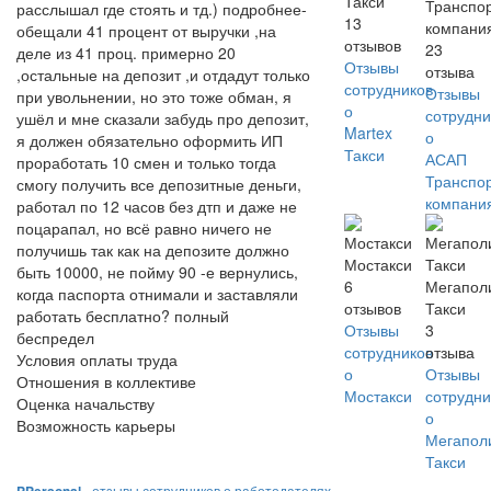
Такси
Транспо
расслышал где стоять и тд.) подробнее-
13
компани
обещали 41 процент от выручки ,на
отзывов
23
деле из 41 проц. примерно 20
Отзывы
отзыва
,остальные на депозит ,и отдадут только
сотрудников
Отзывы
при увольнении, но это тоже обман, я
о
сотрудни
ушёл и мне сказали забудь про депозит,
Martex
о
я должен обязательно оформить ИП
Такси
АСАП
проработать 10 смен и только тогда
Транспо
смогу получить все депозитные деньги,
компани
работал по 12 часов без дтп и даже не
поцарапал, но всё равно ничего не
получишь так как на депозите должно
Мостакси
быть 10000, не пойму 90 -е вернулись,
6
Мегапол
когда паспорта отнимали и заставляли
отзывов
Такси
работать бесплатно? полный
Отзывы
3
беспредел
сотрудников
отзыва
Условия оплаты труда
о
Отзывы
Отношения в коллективе
Мостакси
сотрудни
Оценка начальству
о
Возможность карьеры
Мегапол
Такси
- отзывы сотрудников о работодателях