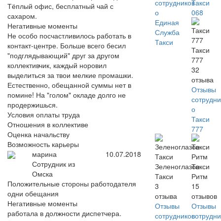
сотрудников
Такси
Тёплый офис, бесплатный чай с
о
068
сахаром.
Единая
Негативные моменты
Служба
Не особо посчастливилось работать в
Такси
контакт-центре. Больше всего бесил
Такси
"подглядывающий" друг за другом
777
коллективчик, каждый норовил
32
выделиться за твои мелкие промашки.
отзыва
Естественно, обещанной суммы нет в
Отзывы
помине! На "голом" окладе долго не
сотрудни
продержишься.
о
Условия оплаты труда
Такси
Отношения в коллективе
777
Оценка начальству
Возможность карьеры
марина
10.07.2018
Сотрудник из
Зеленоглазое
Такси
Омска
Такси
Ритм
Положительные стороны работодателя
3
15
одни обещания
отзыва
отзывов
Негативные моменты
Отзывы
Отзывы
работала в должности диспетчера.
сотрудников
сотрудни