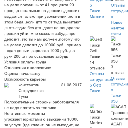
на деле получишь от 41 процента 20
о
Отзывы
проц. ,а остальные на депозит ,депозит
Такси
сотрудни
выдается только при увольнении ,но и в
Максим
о
этом беда ,если дтп то от туда вычитают
Новое
,я отъездил без дтп ,даже не поцарапал
желтое
, решил уйти ,мне сказали забудь про
такси
депозит ,это ты нам должен ,потому что
не довел депозит до 10000 руб. ,пример
- сдал деньги ,зарплата 1000 руб. ,на
Gett
Такси
руки 200 ,а про остальные забудь
Такси
956
Условия оплаты труда
14
3
Отношения в коллективе
отзывов
отзыва
Оценка начальству
Отзывы
Отзывы
Возможность карьеры
сотрудников
сотрудни
константин
21.08.2017
о Gett
о
Сотрудник из
Такси
Такси
Тулы
956
Положительные стороны работодателя
не надо платить за топливо
Негативные моменты
угрожают юристами о взыскании 10000
Martex
АСАП
за услуги (где клиент, он не выходит, не