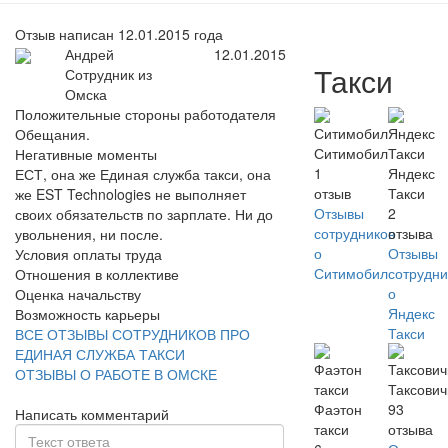
Отзыв написан 12.01.2015 года
Андрей
12.01.2015
Такси
Сотрудник из
Омска
Положительные стороны работодателя
Обещания.
Ситимобил
Негативные моменты
1
Яндекс
ЕСТ, она же Единая служба такси, она
отзыв
Такси
же EST Technologies не выполняет
Отзывы
2
своих обязательств по зарплате. Ни до
сотрудников
отзыва
увольнения, ни после.
о
Отзывы
Условия оплаты труда
Ситимобил
сотрудни
Отношения в коллективе
о
Оценка начальству
Яндекс
Возможность карьеры
Такси
ВСЕ ОТЗЫВЫ СОТРУДНИКОВ ПРО
ЕДИНАЯ СЛУЖБА ТАКСИ
ОТЗЫВЫ О РАБОТЕ В ОМСКЕ
Таксови
Фаэтон
93
Написать комментарий
такси
отзыва