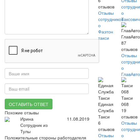
6
Отзывы
отзывов
сотрудни
Отзывы
о
сотрудников
Таксови
о
Фаэтон
ГлавАвт
такси
87
отзывов
Отзывы
сотрудни
о
ГлавАвт
Такси
ОСТАВИТЬ ОТВЕТ
Единая
068
Служба
19
Похожие отзывы
Такси
отзывов
Ирина
11.08.2019
6
Отзывы
Сотрудник из
отзывов
сотрудни
Тулы
Отзывы
о
Положительные стороны работодателя