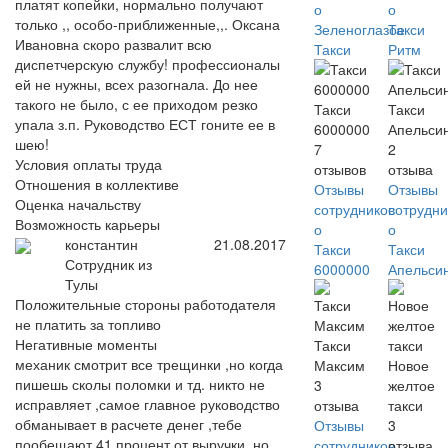
платят копейки, нормально получают
о
о
только ,, особо-приближенные,,. Оксана
Зеленоглазое
Такси
Ивановна скоро развалит всю
Такси
Ритм
диспетчерскую службу! профессионалы
ей не нужны, всех разогнала. До нее
такого не было, с ее приходом резко
Такси
Такси
упала з.п. Руководство ЕСТ гоните ее в
6000000
Апельси
шею!
7
2
Условия оплаты труда
отзывов
отзыва
Отношения в коллективе
Отзывы
Отзывы
Оценка начальству
сотрудников
сотрудни
Возможность карьеры
о
о
константин
21.08.2017
Такси
Такси
Сотрудник из
6000000
Апельси
Тулы
Положительные стороны работодателя
не платить за топливо
Негативные моменты
Такси
механик смотрит все трещинки ,но когда
Максим
Новое
пишешь сколы поломки и тд. никто не
3
желтое
исправляет ,самое главное руководство
отзыва
такси
обманывает в расчете денег ,тебе
Отзывы
3
пообещают 41 процент от выручки ,но
сотрудников
отзыва