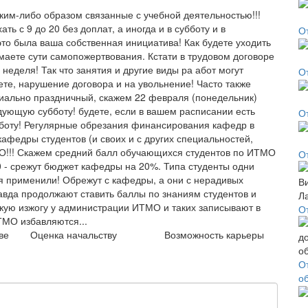
ким-либо образом связанные с учебной деятельностью!!!
ь с 9 до 20 без доплат, а иногда и в субботу и в
О
 это была ваша собственная инициатива! Как будете уходить
имаете сути самопожертвования. Кстати в трудовом договоре
еделя! Так что занятия и другие виды ра абот могут
О
ете, нарушение договора и на увольнение! Часто также
иально праздничный, скажем 22 февраля (понедельник)
ующую субботу! будете, если в вашем расписании есть
О
убботу! Регулярные обрезания финансирования кафедр в
федры студентов (и своих и с других специальностей,
МО!!! Скажем средний балл обучающихся студентов по ИТМО
От
00 - срежут бюджет кафедры на 20%. Типа студенты одни
ия применили! Обрежут с кафедры, а они с нерадивых
вда продолжают ставить баллы по знаниям студентов и
зкую изжогу у администрации ИТМО и таких записывают в
О
ТМО избавляются...
ве
Оценка начальству
Возможность карьеры
О
о