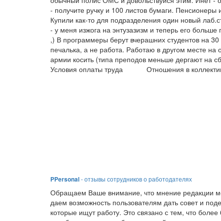
обычный полис ОМС и довольствуйся этим. Инет - 
- получите ручку и 100 листов бумаги. Пенсионеры 
Купили как-то для подразделения один новый лаб.ст
- у меня изжога на энтузазизм и теперь его больше
,) В программеры берут вчерашних студентов на 30 ш
печалька, а не работа. Работаю в другом месте на 
армии косить (типа преподов меньше дергают на сбо
Условия оплаты труда
Отношения в коллекти
PPersonal
- отзывы сотрудников о работодателях
Обращаем Ваше внимание, что мнение редакции мо
даем возможность пользователям дать совет и под
которые ищут работу. Это связано с тем, что боле