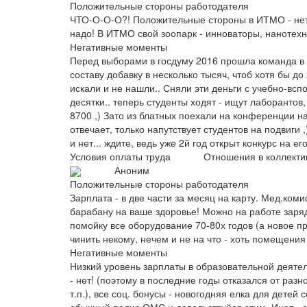
Положительные стороны работодателя
ЧТО-О-О-О?! Положительные стороны в ИТМО - нет, 
надо! В ИТМО свой зоопарк - инноваторы, нанотехно
Негативные моменты
Перед выборами в госдуму 2016 прошла команда 
составу добавку в несколько тысяч, чтоб хотя бы д
искали и не нашли.. Сняли эти деньги с учебно-всп
десятки.. теперь студенты ходят - ищут лаборантов,
8700 ,) Зато из блатных поехали на конференции на
отвечает, только напутствует студентов на подвиги ,
и нет... ждите, ведь уже 2й год открыт конкурс на ег
Условия оплаты труда
Отношения в коллекти
Аноним
Положительные стороны работодателя
Зарплата - в две части за месяц на карту. Мед.коми
барабану на ваше здоровье! Можно на работе заряд
помойку все оборудование 70-80х годов (а новое пр
чинить некому, нечем и не на что - хоть помещения 
Негативные моменты
Низкий уровень зарплаты в образовательной деятел
- нет! (поэтому в последние годы отказался от разн
т.п.), все соц. бонусы - новогодняя елка для детей