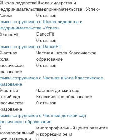
Школа лидерства и
предпринимательства «Успех»
0
отзывов
тзывы сотрудников о Школа лидерства и
редпринимательства «Успех»
DanceFit
0
отзывов
тзывы сотрудников о DanceFit
Частная школа Классическое
образование
0
отзывов
тзывы сотрудников о Частная школа Классическое
бразование
Частный детский сад
Классическое образование
0
отзывов
тзывы сотрудников о Частный детский сад
лассическое образование
многопрофильный центр развития
и коррекции речи