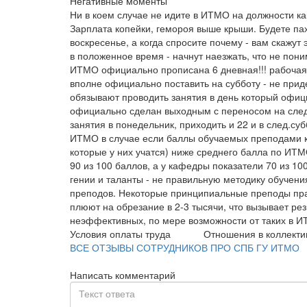
Негативные моменты
Ни в коем случае не идите в ИТМО на должности ка
Зарплата копейки, гемороя выше крыши. Будете пахат
воскресенье, а когда спросите почему - вам скажут
в положенное время - начнут наезжать, что не пон
ИТМО официально прописана 6 дневная!!! рабочая н
вполне официально поставить на субботу - не прид
обязывают проводить занятия в день который офиц
официально сделан выходным с переносом на след
занятия в понедельник, приходить и 22 и в след.с
ИТМО в случае если баллы обучаемых преподами ка
которые у них учатся) ниже среднего балла по ИТ
90 из 100 баллов, а у кафедры показатели 70 из 1
гении и таланты - не правильную методику обучен
преподов. Некоторые принципиальные преподы пра
плюют на обрезание в 2-3 тысячи, что вызывает ре
неэффективных, по мере возможности от таких в И
Условия оплаты труда
Отношения в коллекти
ВСЕ ОТЗЫВЫ СОТРУДНИКОВ ПРО СПБ ГУ ИТМО
Написать комментарий