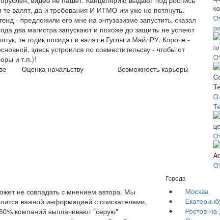
обрублен, видео не пашет. Канцелярию выдают под роспись
и те валят, да и требования И ИТМО им уже не потянуть.
О
енд - предложили его мне на энтузазизме запустить, сказал
р
 года два магистра запускают и похоже до защиты не успеют
тук, те годик посидят и валят в Гуглы и МайлРУ. Короче -
основной, здесь устроился по совместительсву - чтобы от
О
ры и т.п.)!
ве
Оценка начальству
Возможность карьеры
О
Т
О
О
Города
Москва
жет не совпадать с мнением автора. Мы
Екатеринб
елится важной информацией с соискателями,
Ростов-на
е 60% компаний выплачивают "серую"