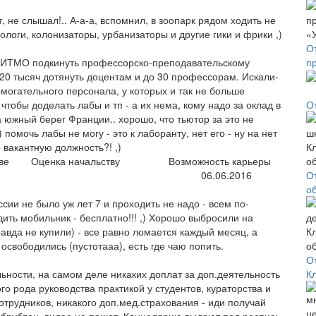
не слышал!.. А-а-а, вспомнил, в зоопарк рядом ходить не
логи, колонизаторы, урбанизаторы и другие гики и фрики ,)
О
в ИТМО подкинуть профессорско-преподавательскому
п
о 20 тысяч дотянуть доцентам и до 30 профессорам. Искали-
омогательного персонала, у которых и так не больше
 чтобы доделать лабы и тп - а их нема, кому надо за оклад в
О
 южный берег Франции.. хорошо, что тьютор за это не
) помочь лабы не могу - это к лаборанту, нет его - ну на нет
о вакантную должность?! ,)
ве
Оценка начальству
Возможность карьеры
06.06.2016
О
о
ссии не было уж лет 7 и проходить не надо - всем по-
ить мобильник - бесплатно!!! ,) Хорошо выбросили на
авда не купили) - все равно ломается каждый месяц, а
освободились (пустотааа), есть где чаю попить.
О
К
ьности, на самом деле никаких доплат за доп.деятельность
ого рода руководства практикой у студентов, кураторства и
 сотрудников, никакого доп.мед.страхования - иди получай