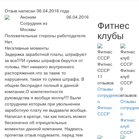
Отзыв написан 06.04.2016 года
Аноним
06.04.2016
Фитнес
Сотрудник из
Москвы
клубы
Положительные стороны работодателя
Нет.
Негативные моменты
Задержка заработной платы, штрафуют
за все!!!!И суммы штрафов берутся от
Фитнес
головы. Нет никакого внутреннего
СССР
Фитнес
распоряжения,что за такие то
11
клуб
нарушения, такая то сумма штрафа. В
отзывов
СССР
общем беспридел полный в данной
Отзывы
0
компании.О компетентности
сотрудников
отзывов
руководства я вообще молчу!!!! Были
о
Отзывы
сотрудники которым при увольнении
Фитнес
сотрудни
заработную плату не выдавали вообще.
СССР
о
Написал в кратце, так как писать можно
Фитнес
бесконечно об отрицательных
клуб
моментах данной компании. Надеюсь
СССР
прочитав отзыв подумаете, перед тем