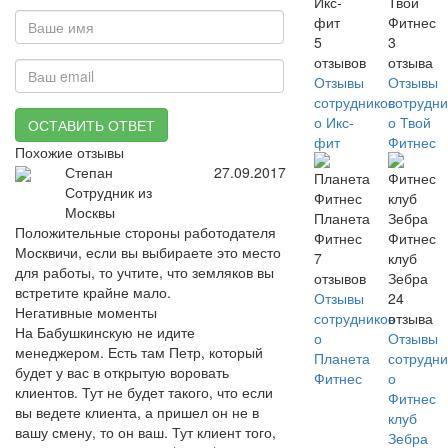
Икс-
Твой
фит
Фитнес
5
3
отзывов
отзыва
Отзывы
Отзывы
сотрудников
сотрудни
о Икс-
о Твой
ОСТАВИТЬ ОТВЕТ
фит
Фитнес
Похожие отзывы
Степан
27.09.2017
Сотрудник из
Москвы
Планета
Положительные стороны работодателя
Фитнес
Фитнес
Москвичи, если вы выбираете это место
7
клуб
для работы, то учтите, что земляков вы
отзывов
Зебра
встретите крайне мало.
Отзывы
24
Негативные моменты
сотрудников
отзыва
На Бабушкинскую не идите
о
Отзывы
менеджером. Есть там Петр, который
Планета
сотрудни
будет у вас в открытую воровать
Фитнес
о
клиентов. Тут не будет такого, что если
Фитнес
вы ведете клиента, а пришел он не в
клуб
вашу смену, то он ваш. Тут клиент того,
Зебра