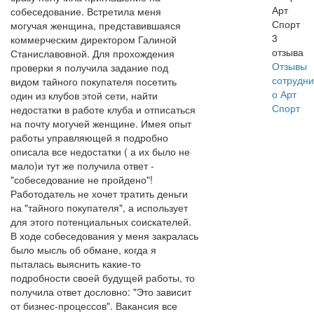
Арт
собеседование. Встретила меня
Спорт
могучая женщина, представившаяся
3
коммерческим директором Галиной
отзыва
Станиславовной. Для прохождения
Отзывы
проверки я получила задание под
сотрудни
видом тайного покупателя посетить
о Арт
один из клубов этой сети, найти
Спорт
недостатки в работе клуба и отписаться
на почту могучей женщине. Имея опыт
работы управляющей я подробно
описала все недостатки ( а их было не
мало)и тут же получила ответ -
"собеседование не пройдено"!
Работодатель не хочет тратить деньги
на "тайного покупателя", а использует
для этого потенциальных соискателей.
В ходе собеседования у меня закралась
было мысль об обмане, когда я
пыталась выяснить какие-то
подробности своей будущей работы, то
получила ответ дословно: "Это зависит
от бизнес-процессов". Вакансия все