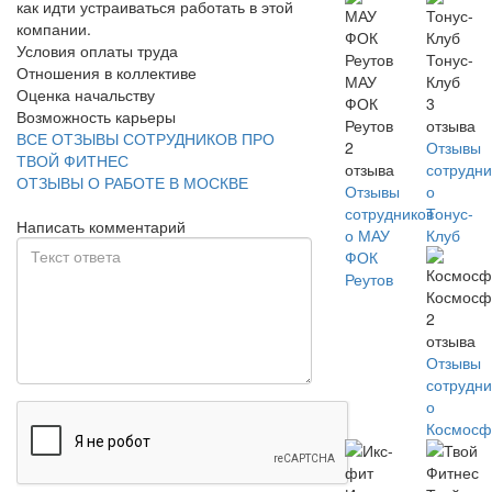
как идти устраиваться работать в этой
компании.
Условия оплаты труда
Тонус-
Отношения в коллективе
МАУ
Клуб
Оценка начальству
ФОК
3
Возможность карьеры
Реутов
отзыва
ВСЕ ОТЗЫВЫ СОТРУДНИКОВ ПРО
2
Отзывы
ТВОЙ ФИТНЕС
отзыва
сотрудни
ОТЗЫВЫ О РАБОТЕ В МОСКВЕ
Отзывы
о
сотрудников
Тонус-
Написать комментарий
о МАУ
Клуб
ФОК
Реутов
Космосф
2
отзыва
Отзывы
сотрудни
о
Космосф