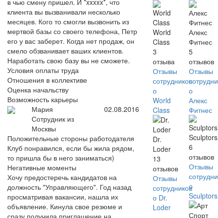
в чью смену пришел. И *xxxxx*, что
клиента вы вызванивали несколько
месяцев. Кого то смогли вызвонить из
мертвой базы со своего телефона, Петр
World
Алекс
его у вас заберет. Когда нет продаж, он
Class
Фитнес
смело обзванивает ваших клиентов.
3
5
Наработать свою базу вы не сможете.
отзыва
отзывов
Условия оплаты труда
Отзывы
Отзывы
Отношения в коллективе
сотрудников
сотрудни
Оценка начальству
о
о
Возможность карьеры
World
Алекс
Мария
02.08.2016
Class
Фитнес
Сотрудник из
Москвы
Sculptors
Положительные стороны работодателя
Dr.
6
Клуб понравился, если бы жила рядом,
Loder
отзывов
то пришла бы в него заниматься)
13
Отзывы
Негативные моменты
отзывов
сотрудни
Хочу предостеречь кандидатов на
Отзывы
о
должность "Управляющего". Год назад
сотрудников
Sculptors
просматривая вакансии, нашла их
о Dr.
объявление. Кинула свое резюме и
Loder
сразу получила приглашение на