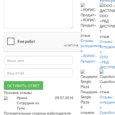
Winestyl
ООО
«ЛОРИС-
«РБД
Продукт»
ДИСТРИ
1
1
отзыв
отзыв
Отзывы
Отзывы
сотрудников
сотрудни
о
о
«ЛОРИС-
ООО
Продукт»
«РБД
ДИСТРИ
Сыробог
ОСТАВИТЬ ОТВЕТ
1
Пиццерия
отзыв
Похожие отзывы
Sergio
Отзывы
Ирина
29.07.2016
Pizza
сотрудни
Сотрудник из
0
о
Тулы
отзывов
Сыробог
Положительные стороны работодателя