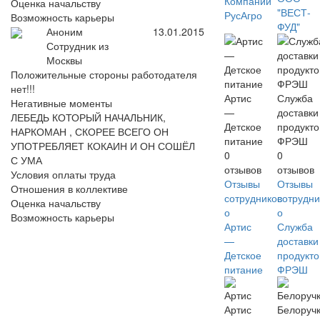
Компаний
Оценка начальству
"ВЕСТ-
РусАгро
Возможность карьеры
ФУД"
Аноним
13.01.2015
Сотрудник из
Москвы
Положительные стороны работодателя
нет!!!
Артис
Служба
Негативные моменты
—
доставки
ЛЕБЕДЬ КОТОРЫЙ НАЧАЛЬНИК,
Детское
продукто
НАРКОМАН , СКОРЕЕ ВСЕГО ОН
питание
ФРЭШ
УПОТРЕБЛЯЕТ КОКАИН И ОН СОШЁЛ
0
0
С УМА
отзывов
отзывов
Условия оплаты труда
Отзывы
Отзывы
Отношения в коллективе
сотрудников
сотрудни
Оценка начальству
о
о
Возможность карьеры
Артис
Служба
—
доставки
Детское
продукто
питание
ФРЭШ
Артис
Белоруч