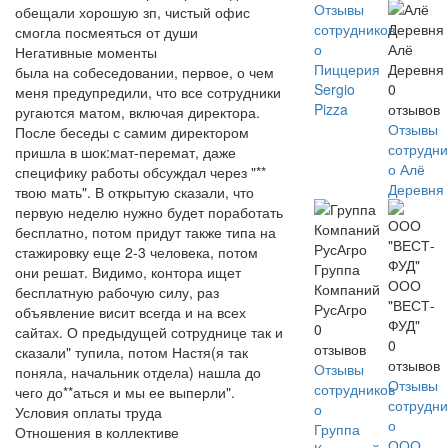
Отзывы
обещали хорошую зп, чистый офис
сотрудников
смогла посмеяться от души
о
Алё
Негативные моменты
Пиццерия
Деревня
была на собеседовании, первое, о чем
Sergio
0
меня предупредили, что все сотрудники
Pizza
отзывов
ругаются матом, включая директора.
Отзывы
После беседы с самим директором
сотрудни
пришла в шок:мат-перемат, даже
о Алё
специфику работы обсуждал через "**
Деревня
твою мать". В открытую сказали, что
первую неделю нужно будет поработать
бесплатно, потом придут также типа на
стажировку еще 2-3 человека, потом
Группа
они решат. Видимо, контора ищет
ООО
Компаний
бесплатную рабочую силу, раз
"ВЕСТ-
РусАгро
объявление висит всегда и на всех
ФУД"
0
сайтах. О предыдущей сотруднице так и
0
отзывов
сказали" тупила, потом Настя(я так
отзывов
Отзывы
поняла, начальник отдела) нашла до
Отзывы
сотрудников
чего до**аться и мы ее выперли".
сотрудни
о
Условия оплаты труда
о
Группа
Отношения в коллективе
ООО