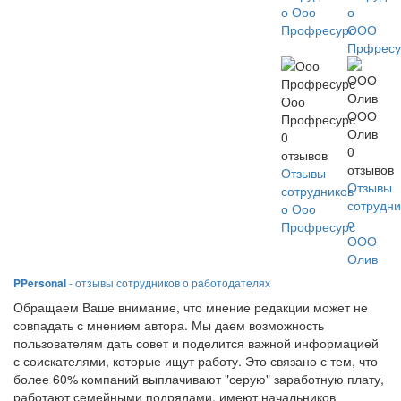
о Ооо
о
Профресурс
ООО
Прфресу
Ооо
ООО
Профресурс
Олив
0
0
отзывов
отзывов
Отзывы
Отзывы
сотрудников
сотрудни
о Ооо
о
Профресурс
ООО
Олив
PPersonal
- отзывы сотрудников о работодателях
Обращаем Ваше внимание, что мнение редакции может не
совпадать с мнением автора. Мы даем возможность
пользователям дать совет и поделится важной информацией
с соискателями, которые ищут работу. Это связано с тем, что
более 60% компаний выплачивают "серую" заработную плату,
работают семейными подрядами, имеют начальников