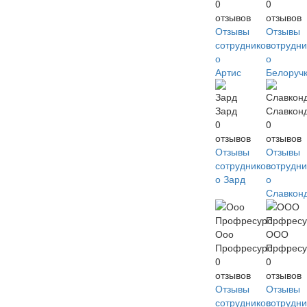
0
0
отзывов
отзывов
Отзывы
Отзывы
сотрудников
сотрудни
о
о
Артис
Белоруч
Зард
Славкон
0
0
отзывов
отзывов
Отзывы
Отзывы
сотрудников
сотрудни
о Зард
о
Славкон
Ооо
ООО
Профресурс
Прфресу
0
0
отзывов
отзывов
Отзывы
Отзывы
сотрудников
сотрудни