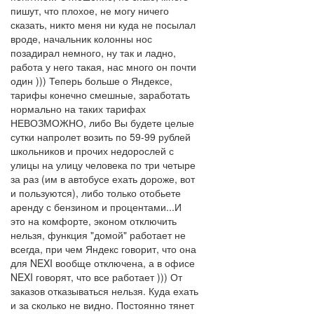
пишут, что плохое, не могу ничего
сказать, никто меня ни куда не посылал
вроде, начальник колонны нос
позадирал немного, ну так и ладно,
работа у него такая, нас много он почти
один ))) Теперь больше о Яндексе,
тарифы конечно смешные, заработать
нормально на таких тарифах
НЕВОЗМОЖНО, либо Вы будете целые
сутки напролет возить по 59-99 рублей
школьников и прочих недорослей с
улицы на улицу человека по три четыре
за раз (им в автобусе ехать дороже, вот
и пользуются), либо только отобьете
аренду с бензином и процентами...И
это на комфорте, эконом отключить
нельзя, функция "домой" работает не
всегда, при чем Яндекс говорит, что она
для NEXI вообще отключена, а в офисе
NEXI говорят, что все работает ))) От
заказов отказываться нельзя. Куда ехать
и за сколько не видно. Постоянно тянет