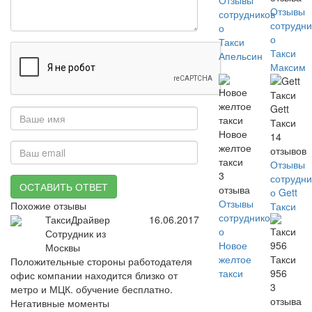
Отзывы
Отзывы
сотрудников
сотрудни
о
о
Такси
Такси
Апельсин
Максим
Gett
Такси
Новое
14
желтое
отзывов
такси
Отзывы
3
сотрудни
ОСТАВИТЬ ОТВЕТ
отзыва
о Gett
Отзывы
Похожие отзывы
Такси
сотрудников
ТаксиДрайвер
16.06.2017
о
Сотрудник из
Новое
Москвы
желтое
Такси
Положительные стороны работодателя
такси
956
офис компании находится близко от
3
метро и МЦК. обучение бесплатно.
отзыва
Негативные моменты