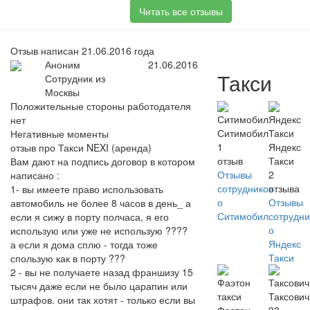
Читать все отзывы
Отзыв написан 21.06.2016 года
Аноним
21.06.2016
Такси
Сотрудник из
Москвы
Положительные стороны работодателя
нет
Ситимобил
Негативные моменты
1
Яндекс
отзыв про Такси NEXI (аренда)
отзыв
Такси
Вам дают на подпись договор в котором
Отзывы
2
написано :
сотрудников
отзыва
1- вы имеете право использовать
о
Отзывы
автомобиль не более 8 часов в день_ а
Ситимобил
сотрудни
если я сижу в порту полчаса, я его
о
использую или уже не использую ????
Яндекс
а если я дома сплю - тогда тоже
Такси
спользую как в порту ???
2 - вы не получаете назад франшизу 15
тысяч даже если не было царапин или
Таксови
штрафов. они так хотят - только если вы