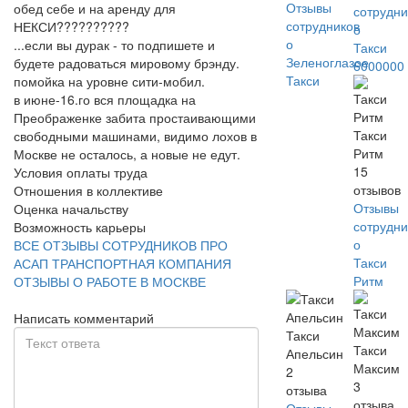
Отзывы
обед себе и на аренду для
сотрудни
сотрудников
НЕКСИ??????????
о
о
...если вы дурак - то подпишете и
Такси
Зеленоглазое
будете радоваться мировому брэнду.
6000000
Такси
помойка на уровне сити-мобил.
в июне-16.го вся площадка на
Преображенке забита простаивающими
Такси
свободными машинами, видимо лохов в
Ритм
Москве не осталось, а новые не едут.
15
Условия оплаты труда
отзывов
Отношения в коллективе
Отзывы
Оценка начальству
сотрудни
Возможность карьеры
о
ВСЕ ОТЗЫВЫ СОТРУДНИКОВ ПРО
Такси
АСАП ТРАНСПОРТНАЯ КОМПАНИЯ
Ритм
ОТЗЫВЫ О РАБОТЕ В МОСКВЕ
Написать комментарий
Такси
Такси
Апельсин
Максим
2
3
отзыва
отзыва