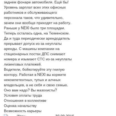
заднем фонаре автомобиля. Ещё бы!
Уровень зарплат всех этих офисных
работников и обслуживающего
персонала таков, что удивительно,
зачем они вообще приходят на работу.
Раньше у NEXI было три площадки.
Теперь осталась одна, на Тюменском.
Да и туда периодически арендодатель
прерывает допуск из-за неуплаты
аренды. С машины компании на
стационарных постах ДПС снимают
номера и изымают СТС из-за неуплаты
лизинговых платежей.
Водители, бойкотируйте эту гнилую
контору. Работая в NEXI вы кормите
некомпетентных, тупых и алчных
владельцев, а не себя и свою семью.
Оно вам надо? Вы мазохисты?
Условия оплаты труда
Отношения в коллективе
Оценка начальству
Возможность карьеры
Иван
30.09.2016