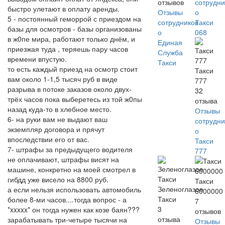
отзывов
сотрудни
быстро улетают в оплату аренды.
Отзывы
о
5 - постоянный геморрой с приездом на
сотрудников
Такси
базы для осмотров - базы организованы
о
068
в ж0пе мира, работают только днём, и
Единая
приезжая туда , теряешь пару часов
Служба
времени впустую.
Такси
то есть каждый приезд на осмотр стоит
Такси
вам около 1-1,5 тысяч руб в виде
777
разрыва в потоке заказов около двух-
32
трёх часов пока выберетесь из той ж0пы
отзыва
назад куда-то в хлебное место.
Отзывы
6- на руки вам не выдают ваш
сотрудни
экземпляр договора и прячут
о
впоследствии его от вас.
Такси
7- штрафы за предыдущего водителя
777
не оплачивают, штрафы висят на
машине, конкретно на моей смотрел в
гибдд уже висело на 8800 руб.
Такси
Зеленоглазое
а если нельзя использовать автомобиль
6000000
Такси
более 8-ми часов....тогда вопрос - а
7
3
*xxxxx* он тогда нужен как козе баян???
отзывов
отзыва
зарабатывать три-четыре тысячи на
Отзывы