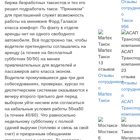
Отзывы
биржа безработных таксистов и тех кто
сотрудни
решил подработать такси. "Пряником"
о
для приглашений служит возможность
Такси
работы на минивэне Форд Галакси
956
класса комфорт. По факту в отделе
аренды нет ни одного свободного
автомобиля. Всё подстроено так, чтобы
водители претенденты соглашались на
Martex
АСАП
аренду (а точнее на бесплатный
Такси
Транспо
субботник 50/50) на менее
13
компани
привлекательных для водителей и
отзывов
23
пассажиров авто класса эконом.
Отзывы
отзыва
Водители промучившиеся два-три дня
сотрудников
Отзывы
собеседованиях, проверках, курсах по
о
сотрудни
диспетчерским системам оказываются к
Martex
о
вечеру второго-третьего дня перед
Такси
АСАП
выбором уйти нисчем или согласиться
Транспо
на кабальные условия работы 50на50
компани
(а точнее 40/60). Что равносильно
недельному субботнику с полной
сдачей выручки (топливо и связь за свой
Мостакси
счет) и призрачным обещанием
6
Мегапол
зарплаты раз в неделю. До зарплаты