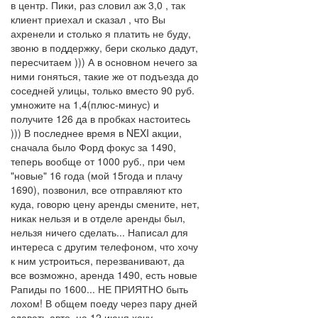
в центр. Пики, раз словил аж 3,0 , так
клиент приехал и сказал , что Вы
ахренели и столько я платить не буду,
звоню в поддержку, бери сколько дадут,
пересчитаем ))) А в основном нечего за
ними гоняться, такие же от подъезда до
соседней улицы, только вместо 90 руб.
умножите на 1,4(плюс-минус) и
получите 126 да в пробках настоитесь
))) В последнее время в NEXI акции,
сначала было Форд фокус за 1490,
теперь вообще от 1000 руб., при чем
"новые" 16 года (мой 15года и плачу
1690), позвонил, все отправляют кто
куда, говорю цену аренды смените, нет,
никак нельзя и в отделе аренды был,
нельзя ничего сделать... Написал для
интереса с другим телефоном, что хочу
к ним устроиться, перезванивают, да
все возможно, аренда 1490, есть новые
Рапиды по 1600... НЕ ПРИЯТНО быть
лохом! В общем поеду через пару дней
сдавать авто, на 12 июня хочу