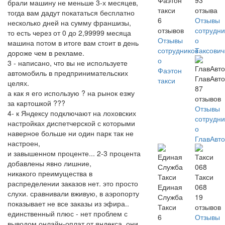
Фаэтон
93
брали машину не меньше 3-х месяцев,
такси
отзыва
тогда вам дадут покататься бесплатно
6
Отзывы
несколько дней на сумму франшизы,
отзывов
сотрудни
то есть через от 0 до 2,99999 месяца
Отзывы
о
машина потом в итоге вам стоит в день
сотрудников
Таксови
дороже чем в рекламе.
о
3 - написано, что вы не используете
Фаэтон
автомобиль в предпринимательских
ГлавАвт
такси
целях.
87
а как я его использую ? на рынок езжу
отзывов
за картошкой ???
Отзывы
4- к Яндексу подключают на лоховских
сотрудни
настройках диспетчерской с которыми
о
наверное больше ни один парк так не
ГлавАвт
настроен,
и завышенном проценте... 2-3 процента
добавлены явно лишние,
никакого преимущества в
Такси
распределении заказов нет. это просто
Единая
068
слухи. сравнивали вживую, в аэропорту
Служба
19
показывает не все заказы из эфира..
Такси
отзывов
единственный плюс - нет проблем с
6
Отзывы
выводом онлайн-оплат от яндекса, они