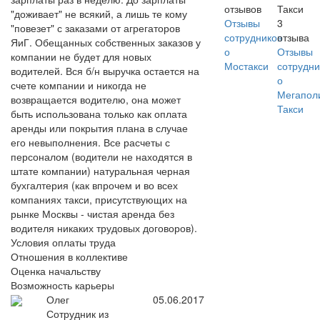
отзывов
Такси
"доживает" не всякий, а лишь те кому
Отзывы
3
"повезет" с заказами от агрегаторов
сотрудников
отзыва
ЯиГ. Обещанных собственных заказов у
о
Отзывы
компании не будет для новых
Мостакси
сотрудни
водителей. Вся б/н выручка остается на
о
счете компании и никогда не
Мегапол
возвращается водителю, она может
Такси
быть использована только как оплата
аренды или покрытия плана в случае
его невыполнения. Все расчеты с
персоналом (водители не находятся в
штате компании) натуральная черная
бухгалтерия (как впрочем и во всех
компаниях такси, присутствующих на
рынке Москвы - чистая аренда без
водителя никаких трудовых договоров).
Условия оплаты труда
Отношения в коллективе
Оценка начальству
Возможность карьеры
Олег
05.06.2017
Сотрудник из