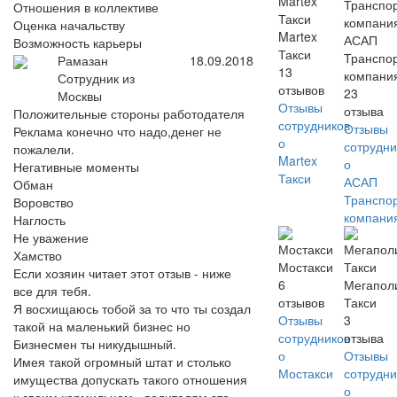
Отношения в коллективе
Оценка начальству
Martex
АСАП
Возможность карьеры
Такси
Транспо
Рамазан
18.09.2018
13
компани
Сотрудник из
отзывов
23
Москвы
Отзывы
отзыва
Положительные стороны работодателя
сотрудников
Отзывы
Реклама конечно что надо,денег не
о
сотрудни
пожалели.
Martex
о
Негативные моменты
Такси
АСАП
Обман
Транспо
Воровство
компани
Наглость
Не уважение
Хамство
Мостакси
Если хозяин читает этот отзыв - ниже
6
Мегапол
все для тебя.
отзывов
Такси
Я восхищаюсь тобой за то что ты создал
Отзывы
3
такой на маленький бизнес но
сотрудников
отзыва
Бизнесмен ты никудышный.
о
Отзывы
Имея такой огромный штат и столько
Мостакси
сотрудни
имущества допускать такого отношения
о