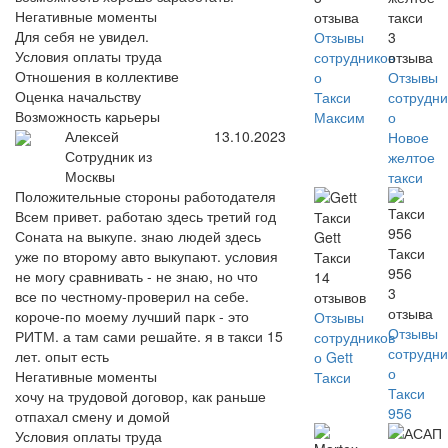
Негативные моменты
отзыва
такси
Для себя не увидел.
Отзывы
3
Условия оплаты труда
сотрудников
отзыва
Отношения в коллективе
о
Отзывы
Оценка начальству
Такси
сотрудни
Возможность карьеры
Максим
о
Алексей
13.10.2023
Новое
Сотрудник из
желтое
Москвы
такси
Положительные стороны работодателя
Всем привет. работаю здесь третий год
Соната на выкупе. знаю людей здесь
Gett
Такси
уже по второму авто выкупают. условия
Такси
956
не могу сравнивать - не знаю, но что
14
3
все по честному-проверил на себе.
отзывов
отзыва
короче-по моему лучший парк - это
Отзывы
Отзывы
РИТМ. а там сами решайте. я в такси 15
сотрудников
сотрудни
лет. опыт есть
о Gett
о
Негативные моменты
Такси
Такси
хочу на трудовой договор, как раньше
956
отпахал смену и домой
Условия оплаты труда