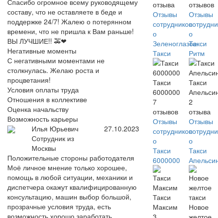
Спасибо огромное всему руководящему
отзыва
отзывов
составу, что не оставляете в беде и
Отзывы
Отзывы
поддержке 24/7! Жалею о потерянном
сотрудников
сотрудни
времени, что не пришла к Вам раньше!
о
о
ВЫ ЛУЧШИЕ!! 🚕❤
Зеленоглазое
Такси
Негативные моменты
Такси
Ритм
С негативными моментами не
столкнулась. Желаю роста и
процветания!
Такси
Такси
Условия оплаты труда
6000000
Апельси
Отношения в коллективе
7
2
Оценка начальству
отзывов
отзыва
Возможность карьеры
Отзывы
Отзывы
Илья Юрьевич
27.10.2023
сотрудников
сотрудни
Сотрудник из
о
о
Москвы
Такси
Такси
Положительные стороны работодателя
6000000
Апельси
Моё личное мнение только хорошее,
помощь в любой ситуации, механики и
диспетчера окажут квалифицированную
консультацию, машин выбор большой,
Такси
прозрачные условия труда, есть
Максим
Новое
возможность хорошо заработать.
3
желтое