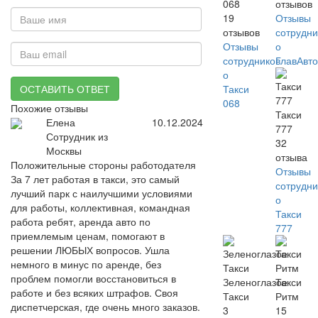
068
отзывов
19
Отзывы
отзывов
сотрудни
Отзывы
о
сотрудников
ГлавАвт
о
ОСТАВИТЬ ОТВЕТ
Такси
068
Похожие отзывы
Такси
Елена
10.12.2024
777
Сотрудник из
32
Москвы
отзыва
Положительные стороны работодателя
Отзывы
За 7 лет работая в такси, это самый
сотрудни
лучший парк с наилучшими условиями
о
для работы, коллективная, командная
Такси
работа ребят, аренда авто по
777
приемлемым ценам, помогают в
решении ЛЮБЫХ вопросов. Ушла
немного в минус по аренде, без
проблем помогли восстановиться в
Зеленоглазое
Такси
работе и без всяких штрафов. Своя
Такси
Ритм
диспетчерская, где очень много заказов.
3
15