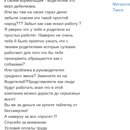
к своим кормильцам - водителям это
Мегапол
верх дебилизма.
Такси
Или вы там на своих горах денег
забыли совсем кто такой простой
народ??? Забыл как сам искал работу ?
Я уверен что у тебя и родители из
простых работяг. Наверно не очень
тебе б было приятно узнать что с
твоими родителями которые сутками
работают для того что бы тебя
прокормить обращаются как с
собаками?
Или проблема в руководителях
среднего звена? Замените их на
Водителей?Представляете как люди
будут работать зная что в этой
компании можно дорасти до серьезных
высот.
Вы же за деньги не купите таблетку от
бессмертия!
А наверху за все спросят.!!!
Спасибо за внимание.
Условия оплаты труда