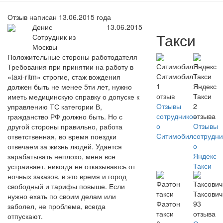
Отзыв написан 13.06.2015 года
Денис
13.06.2015
Такси
Сотрудник из
Москвы
Положительные стороны работодателя
Требования при принятии на работу в
Ситимобил
«taxi-ritm» строгие, стаж вождения
1
Яндекс
должен быть не менее 5ти лет, нужно
отзыв
Такси
иметь медицинскую справку о допуске к
Отзывы
2
управлению ТС категории В,
сотрудников
отзыва
гражданство РФ должно быть. Но с
о
Отзывы
другой стороны правильно, работа
Ситимобил
сотрудни
ответственная, во время поездки
о
отвечаем за жизнь людей. Удается
Яндекс
зарабатывать неплохо, меня все
Такси
устраивает, никогда не отказываюсь от
ночных заказов, в это время и город
свободный и тарифы повыше. Если
Таксови
нужно ехать по своим делам или
Фаэтон
93
заболел, не проблема, всегда
такси
отзыва
отпускают.