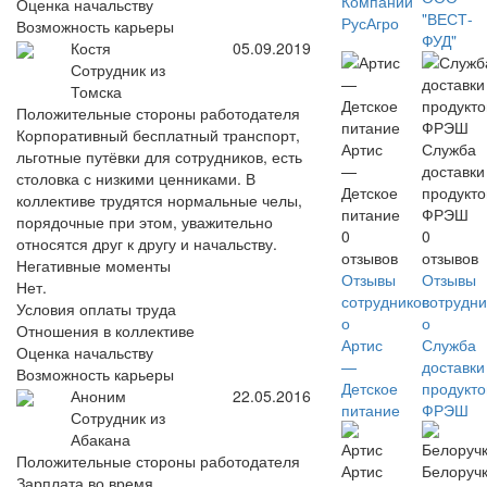
Компаний
Оценка начальству
"ВЕСТ-
РусАгро
Возможность карьеры
ФУД"
Костя
05.09.2019
Сотрудник из
Томска
Положительные стороны работодателя
Корпоративный бесплатный транспорт,
Артис
Служба
льготные путёвки для сотрудников, есть
—
доставки
столовка с низкими ценниками. В
Детское
продукто
коллективе трудятся нормальные челы,
питание
ФРЭШ
порядочные при этом, уважительно
0
0
относятся друг к другу и начальству.
отзывов
отзывов
Негативные моменты
Отзывы
Отзывы
Нет.
сотрудников
сотрудни
Условия оплаты труда
о
о
Отношения в коллективе
Артис
Служба
Оценка начальству
—
доставки
Возможность карьеры
Детское
продукто
Аноним
22.05.2016
питание
ФРЭШ
Сотрудник из
Абакана
Положительные стороны работодателя
Артис
Белоруч
Зарплата во время.