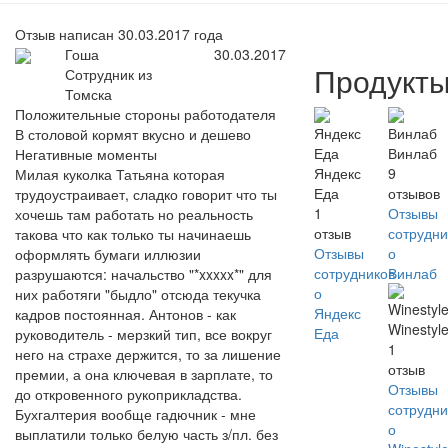
Отзыв написан 30.03.2017 года
Гоша
30.03.2017
Продукт
Сотрудник из
Томска
Положительные стороны работодателя
В столовой кормят вкусно и дешево
Винлаб
Негативные моменты
Яндекс
9
Милая куколка Татьяна которая
Еда
отзывов
трудоустраивает, сладко говорит что ты
1
Отзывы
хочешь там работать но реальность
отзыв
сотрудни
такова что как только ты начинаешь
Отзывы
о
оформлять бумаги иллюзии
сотрудников
Винлаб
разрушаются: начальство "*xxxxx*" для
о
них работяги "быдло" отсюда текучка
Яндекс
кадров постоянная. Антонов - как
Winestyl
Еда
руководитель - мерзкий тип, все вокруг
1
него на страхе держится, то за лишение
отзыв
премии, а она ключевая в зарплате, то
Отзывы
до откровенного рукоприкладства.
сотрудни
Бухгалтерия вообще гадючник - мне
о
выплатили только белую часть з/пл. без