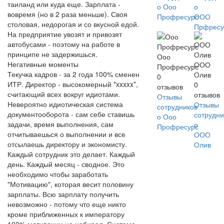
таиланд или куда еще. Зарплата -
о Ооо
о
вовремя (но в 2 раза меньше). Своя
Профресурс
ООО
столовая, недорогая и со вкусной едой.
Прфресу
На предприятие увозят и привозят
автобусами - поэтому на работе в
принципе не задержишься.
Ооо
Негативные моменты
ООО
Профресурс
Текучка кадров - за 2 года 100% сменен
Олив
0
ИТР. Директор - высокомерный *xxxxx*,
0
отзывов
считающий всех вокруг идиотами.
отзывов
Отзывы
Невероятно идиотическая система
Отзывы
сотрудников
документооборота - сам себе ставишь
сотрудни
о Ооо
задачи, время выполнения, сам
о
Профресурс
отчитываешься о выполнении и все
ООО
отсылаешь директору и экономисту.
Олив
Каждый сотрудник это делает. Каждый
день. Каждый месяц - сводное. Это
необходимо чтобы заработать
"Мотивацию", которая весит половину
зарплаты. Всю зарплату получить
невозможно - потому что еще никто
кроме приближенных к императору