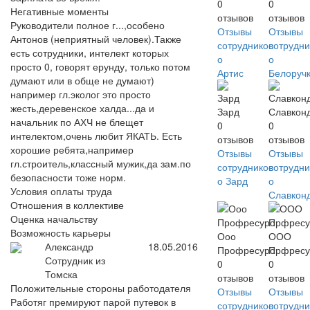
0
0
Негативные моменты
отзывов
отзывов
Руководители полное г...,особено
Отзывы
Отзывы
Антонов (неприятный человек).Также
сотрудников
сотрудни
есть сотрудники, интелект которых
о
о
просто 0, говорят ерунду, только потом
Артис
Белоруч
думают или в обще не думают)
например гл.эколог это просто
жесть,деревенское халда...да и
Зард
Славкон
начальник по АХЧ не блещет
0
0
интелектом,очень любит ЯКАТЬ. Есть
отзывов
отзывов
хорошие ребята,например
Отзывы
Отзывы
гл.строитель,классный мужик,да зам.по
сотрудников
сотрудни
безопасности тоже норм.
о Зард
о
Условия оплаты труда
Славкон
Отношения в коллективе
Оценка начальству
Возможность карьеры
Ооо
ООО
Александр
18.05.2016
Профресурс
Прфресу
Сотрудник из
0
0
Томска
отзывов
отзывов
Положительные стороны работодателя
Отзывы
Отзывы
Работяг премируют парой путевок в
сотрудников
сотрудни