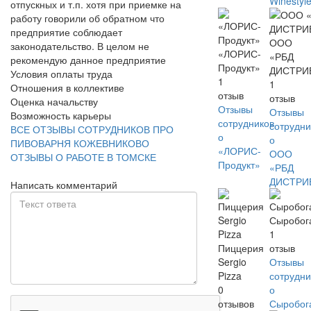
Winestyl
отпускных и т.п. хотя при приемке на
работу говорили об обратном что
предприятие соблюдает
ООО
законодательство. В целом не
«ЛОРИС-
«РБД
рекомендую данное предприятие
Продукт»
ДИСТРИ
Условия оплаты труда
1
1
Отношения в коллективе
отзыв
отзыв
Оценка начальству
Отзывы
Отзывы
Возможность карьеры
сотрудников
сотрудни
ВСЕ ОТЗЫВЫ СОТРУДНИКОВ ПРО
о
о
ПИВОВАРНЯ КОЖЕВНИКОВО
«ЛОРИС-
ООО
ОТЗЫВЫ О РАБОТЕ В ТОМСКЕ
Продукт»
«РБД
ДИСТРИ
Написать комментарий
Сыробог
1
Пиццерия
отзыв
Sergio
Отзывы
Pizza
сотрудни
0
о
отзывов
Сыробог