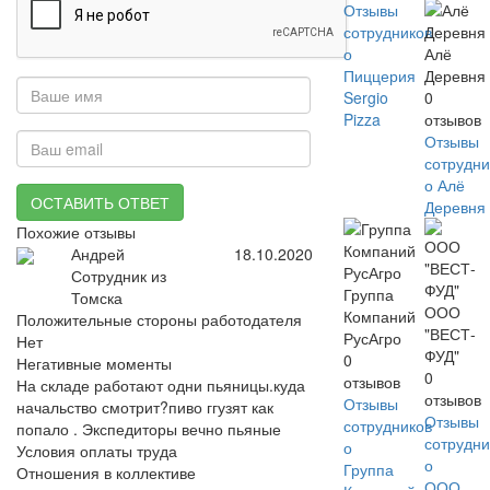
Отзывы
сотрудников
о
Алё
Пиццерия
Деревня
Sergio
0
Pizza
отзывов
Отзывы
сотрудни
о Алё
ОСТАВИТЬ ОТВЕТ
Деревня
Похожие отзывы
Андрей
18.10.2020
Сотрудник из
Группа
Томска
ООО
Компаний
Положительные стороны работодателя
"ВЕСТ-
РусАгро
Нет
ФУД"
0
Негативные моменты
0
отзывов
На складе работают одни пьяницы.куда
отзывов
Отзывы
начальство смотрит?пиво ггузят как
Отзывы
сотрудников
попало . Экспедиторы вечно пьяные
сотрудни
о
Условия оплаты труда
о
Группа
Отношения в коллективе
ООО