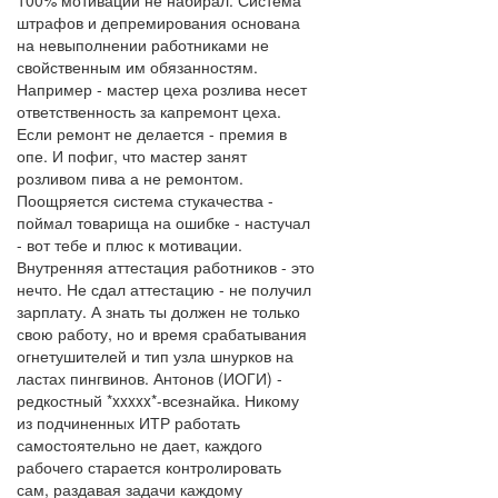
100% мотивации не набирал. Система
штрафов и депремирования основана
на невыполнении работниками не
свойственным им обязанностям.
Например - мастер цеха розлива несет
ответственность за капремонт цеха.
Если ремонт не делается - премия в
опе. И пофиг, что мастер занят
розливом пива а не ремонтом.
Поощряется система стукачества -
поймал товарища на ошибке - настучал
- вот тебе и плюс к мотивации.
Внутренняя аттестация работников - это
нечто. Не сдал аттестацию - не получил
зарплату. А знать ты должен не только
свою работу, но и время срабатывания
огнетушителей и тип узла шнурков на
ластах пингвинов. Антонов (ИОГИ) -
редкостный *xxxxx*-всезнайка. Никому
из подчиненных ИТР работать
самостоятельно не дает, каждого
рабочего старается контролировать
сам, раздавая задачи каждому