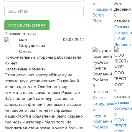
о
Алё
Пиццерия
Деревня
Sergio
0
Pizza
отзывов
ОСТАВИТЬ ОТВЕТ
Отзывы
сотрудни
Похожие отзывы
о Алё
макс
03.07.2017
Деревня
Сотрудник из
Омска
Положительные стороны работодателя
Их нет
Группа
Негативные моменты
ООО
Компаний
Отрицательная контора!Никому не
"ВЕСТ-
РусАгро
рекомендую устраиваться!По крайней
ФУД"
0
мере водителем!Особенно хочу
0
отзывов
отметить начальника гаража Романько
отзывов
Отзывы
В.А. настоящий самодур заставляет
Отзывы
сотрудников
заниматься фигней!Принимает в гараж
сотрудни
о
не говоря о том что нет исправных
о
Группа
машин!Хотя в обьявлении было сказано
ООО
Компаний
про новый автопарк!Мало того что
"ВЕСТ-
РусАгро
бесплатная стажировка может и больше
ФУД"