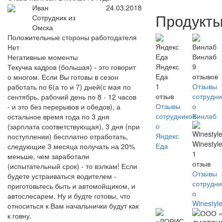
Иван
24.03.2018
Продукт
Сотрудник из
Омска
Положительные стороны работодателя
Нет
Винлаб
Негативные моменты
Яндекс
9
Текучка кадров (большая) - это говорит
Еда
отзывов
о многом. Если Вы готовы в сезон
1
Отзывы
работать по 6(а то и 7) дней(с мая по
отзыв
сотрудни
сентябрь, рабочий день по 8 - 12 часов
Отзывы
о
- и это без перерывов и обедов), а
сотрудников
Винлаб
остальное время года по 3 дня
о
(зарплата соответствующая), 3 дня (при
Яндекс
поступлении) бесплатно отработать,
Winestyl
Еда
следующие 3 месяца получать на 20%
1
меньше, чем заработали
отзыв
(испытательный срок) - то вэлкам! Если
Отзывы
будете устраиваться водителем -
сотрудни
приготовьтесь быть и автомойщиком, и
о
автослесарем. Ну и будте готовы, что
Winestyl
относиться к Вам начальнички будут как
к говну.