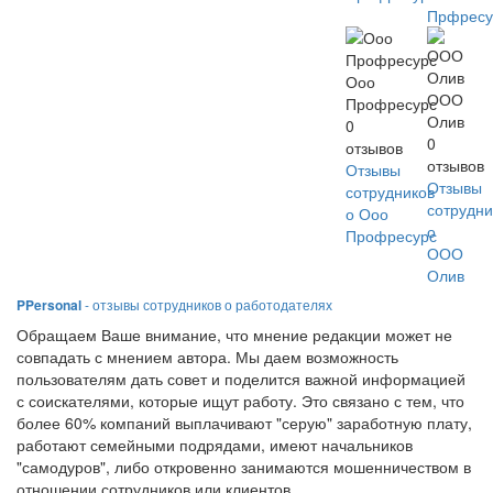
Прфресу
Ооо
ООО
Профресурс
Олив
0
0
отзывов
отзывов
Отзывы
Отзывы
сотрудников
сотрудни
о Ооо
о
Профресурс
ООО
Олив
PPersonal
- отзывы сотрудников о работодателях
Обращаем Ваше внимание, что мнение редакции может не
совпадать с мнением автора. Мы даем возможность
пользователям дать совет и поделится важной информацией
с соискателями, которые ищут работу. Это связано с тем, что
более 60% компаний выплачивают "серую" заработную плату,
работают семейными подрядами, имеют начальников
"самодуров", либо откровенно занимаются мошенничеством в
отношении сотрудников или клиентов.