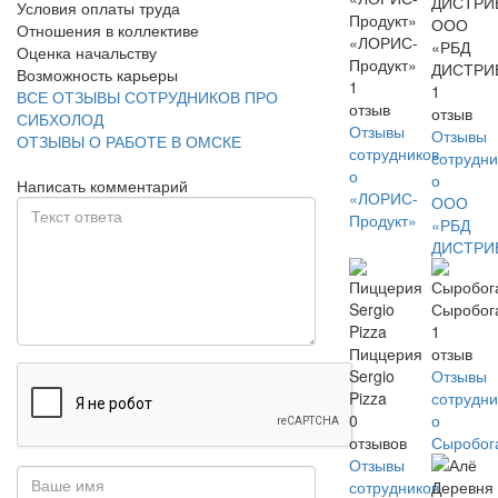
Условия оплаты труда
ООО
Отношения в коллективе
«ЛОРИС-
«РБД
Оценка начальству
Продукт»
ДИСТРИ
Возможность карьеры
1
1
ВСЕ ОТЗЫВЫ СОТРУДНИКОВ ПРО
отзыв
отзыв
СИБХОЛОД
Отзывы
Отзывы
ОТЗЫВЫ О РАБОТЕ В ОМСКЕ
сотрудников
сотрудни
о
о
Написать комментарий
«ЛОРИС-
ООО
Продукт»
«РБД
ДИСТРИ
Сыробог
1
Пиццерия
отзыв
Sergio
Отзывы
Pizza
сотрудни
0
о
отзывов
Сыробог
Отзывы
сотрудников