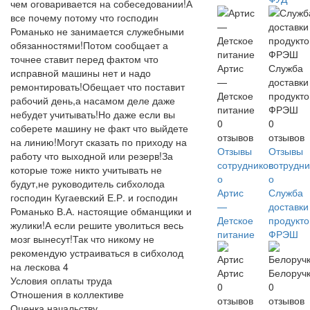
чем оговаривается на собеседовании!А
все почему потому что господин
Романько не занимается служебными
обязанностями!Потом сообщает а
точнее ставит перед фактом что
Артис
Служба
исправной машины нет и надо
—
доставки
ремонтировать!Обещает что поставит
Детское
продукто
рабочий день,а насамом деле даже
питание
ФРЭШ
небудет учитывать!Но даже если вы
0
0
соберете машину не факт что выйдете
отзывов
отзывов
на линию!Могут сказать по приходу на
Отзывы
Отзывы
работу что выходной или резерв!За
сотрудников
сотрудни
которые тоже никто учитывать не
о
о
будут,не руководитель сибхолода
Артис
Служба
господин Кугаевский Е.Р. и господин
—
доставки
Романько В.А. настоящие обманщики и
Детское
продукто
жулики!А если решите уволиться весь
питание
ФРЭШ
мозг вынесут!Так что никому не
рекомендую устраиваться в сибхолод
на лескова 4
Артис
Белоруч
Условия оплаты труда
0
0
Отношения в коллективе
отзывов
отзывов
Оценка начальству