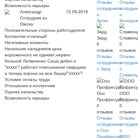
Отзывы
Отзывы
Возможность карьеры
сотрудников
сотрудни
Александр
12.09.2016
о
о
Сотрудник из
Артис
Белоруч
Омска
Положительные стороны работодателя
Коллектив отличный!
Зард
Славкон
Негативные моменты
0
0
Начальник наладчиков цеха
отзывов
отзывов
мороженного не одекват,нервно
Отзывы
Отзывы
больной Литвиненко Саша дибил и
сотрудников
сотрудни
*xxxxx*! работал помошником сварщика
о Зард
о
а теперь корона на всю башку!*xxxxx*!
Славкон
Условия оплаты труда
Отношения в коллективе
Оценка начальству
Ооо
ООО
Возможность карьеры
Профресурс
Прфресу
0
0
отзывов
отзывов
Отзывы
Отзывы
сотрудников
сотрудни
о Ооо
о
Профресурс
ООО