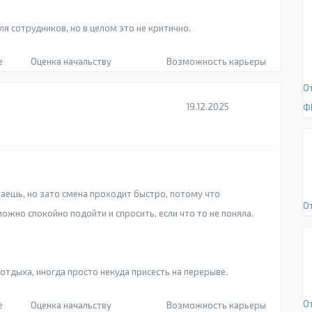
 сотрудников, но в целом это не критично.
е
Оценка начальству
Возможность карьеры
О
19.12.2025
Ф
аешь, но зато смена проходит быстро, потому что
О
жно спокойно подойти и спросить, если что то не поняла.
отдыха, иногда просто некуда присесть на перерыве.
О
е
Оценка начальству
Возможность карьеры