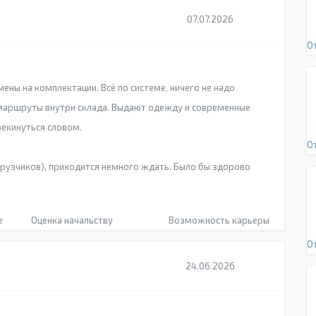
07.07.2026
О
ны на комплектации. Всё по системе, ничего не надо
 маршруты внутри склада. Выдают одежду и современные
рекинуться словом.
О
грузчиков), приходится немного ждать. Было бы здорово
е
Оценка начальству
Возможность карьеры
О
24.06.2026