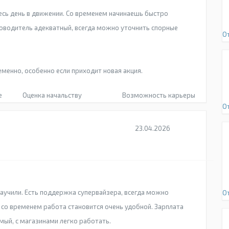
 весь день в движении. Со временем начинаешь быстро
оводитель адекватный, всегда можно уточнить спорные
О
.
менно, особенно если приходит новая акция.
е
Оценка начальству
Возможность карьеры
О
23.04.2026
научили. Есть поддержка супервайзера, всегда можно
О
, со временем работа становится очень удобной. Зарплата
емый, с магазинами легко работать.