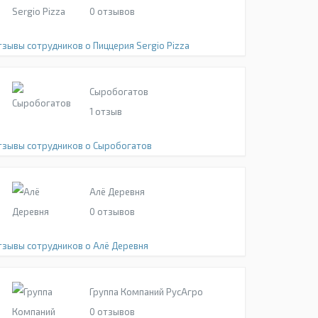
0
отзывов
тзывы сотрудников о Пиццерия Sergio Pizza
Сыробогатов
1
отзыв
тзывы сотрудников о Сыробогатов
Алё Деревня
0
отзывов
тзывы сотрудников о Алё Деревня
Группа Компаний РусАгро
0
отзывов