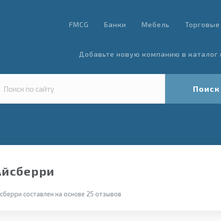
FMCG
Банки
Мебель
Торговые
Добавьте новую компанию в каталог 
Поиск
Айсберри
сберри составлен на основе 25 отзывов