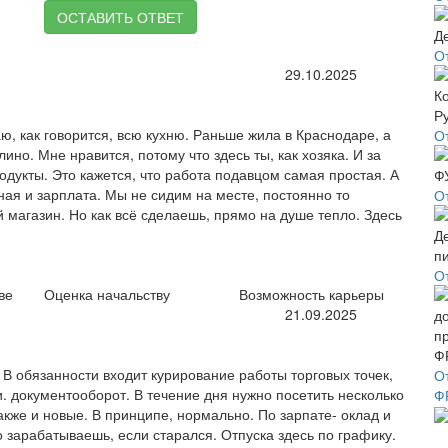
ОСТАВИТЬ ОТВЕТ
О
29.10.2025
, как говорится, всю кухню. Раньше жила в Краснодаре, а
О
ино. Мне нравится, потому что здесь ты, как хозяка. И за
дукты. Это кажется, что работа подавцом самая простая. А
чная и зарплата. Мы не сидим на месте, постоянно то
О
 магазин. Но как всё сделаешь, прямо на душе тепло. Здесь
О
ве
Оценка начальству
Возможность карьеры
21.09.2025
В обязанности входит курирование работы торговых точек,
О
и. документооборот. В течение дня нужно посетить несколько
Ф
акже и новые. В принципе, нормально. По зарпате- оклад и
о зарабатываешь, если старался. Отпуска здесь по графику.