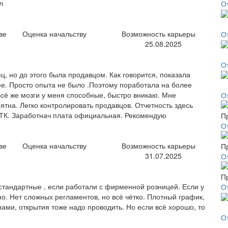
л
О
ве
Оценка начальству
Возможность карьеры
О
25.08.2025
О
 но до этого была продавцом. Как говорится, показала
е. Просто опыта не было .Поэтому поработала на более
сё же мозги у меня способные, быстро вникаю. Мне
О
нятна. Легко контролировать продавцов. Отчетность здесь
 ТК. Заработнач плата официальная. Рекомендую
О
ве
Оценка начальству
Возможность карьеры
31.07.2025
О
стандартные , если работали с фирменной розницей. Если у
О
тно. Нет сложных регламентов, но всё чётко. Плотный график,
нами, открытия тоже надо проводить. Но если всё хорошо, то
О